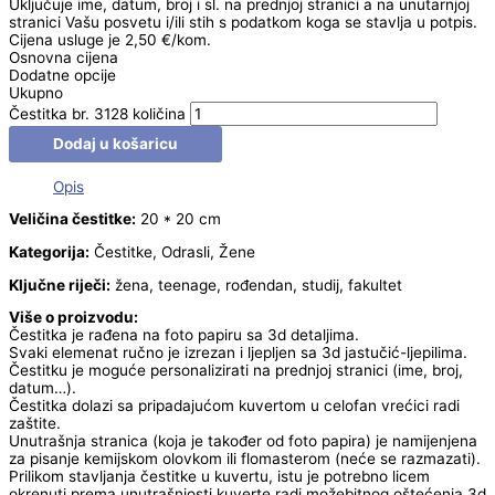
Uključuje ime, datum, broj i sl. na prednjoj stranici a na unutarnjoj
stranici Vašu posvetu i/ili stih s podatkom koga se stavlja u potpis.
Cijena usluge je 2,50 €/kom.
Osnovna cijena
Dodatne opcije
Ukupno
Čestitka br. 3128 količina
Dodaj u košaricu
Opis
Veličina čestitke:
20 * 20 cm
Kategorija:
Čestitke, Odrasli, Žene
Ključne riječi:
žena, teenage, rođendan, studij, fakultet
Više o proizvodu:
Čestitka je rađena na foto papiru sa 3d detaljima.
Svaki elemenat ručno je izrezan i ljepljen sa 3d jastučić-ljepilima.
Čestitku je moguće personalizirati na prednjoj stranici (ime, broj,
datum…).
Čestitka dolazi sa pripadajućom kuvertom u celofan vrećici radi
zaštite.
Unutrašnja stranica (koja je također od foto papira) je namijenjena
za pisanje kemijskom olovkom ili flomasterom (neće se razmazati).
Prilikom stavljanja čestitke u kuvertu, istu je potrebno licem
okrenuti prema unutrašnjosti kuverte radi možebitnog oštećenja 3d