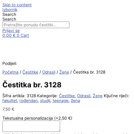
Skip to content
Izbornik
Search
Search
Prijavi se
0,00
€
0
Cart
Podijeli:
Početna
/
Čestitke
/
Odrasli
/
Žene
/ Čestitka br. 3128
Čestitka br. 3128
Šifra artikla:
3128
Kategorije:
Čestitke
,
Odrasli
,
Žene
Ključne riječi:
fakultet
,
rođendan
,
studij
,
teenage
,
žena
7,50
€
Tekstualna personalizacija
(+2,50 €)