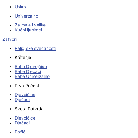
Uskrs
Univerzalno
Za male i velike
Kućni ljubimci
Zatvori
Religijske svečanosti
Krštenje
Bebe Djevojčice
Bebe Dječaci
Bebe Univerzalno
Prva Pričest
Djevojčice
Dječaci
Sveta Potvrda
Djevojčice
Dječaci
Božić