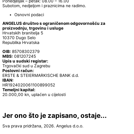
Ponedjeljak – petak: 08.00 – 16.00
Subotom, nedjeljom i praznicima ne radimo.
Osnovni podaci
ANGELUS društvo s ograničenom odgovornošću za
proizvodnju, trgovinu i usluge
Hrvatskih branitelja 5
10370 Dugo Selo
Republika Hrvatska
OIB:
85708302379
MBS:
081207245
Upis u sudski registar:
Trgovački sud u Zagrebu
Poslovni račun:
ERSTE & STEIERMARKISCHE BANK d.d.
IBAN:
HR1924020061100899052
Temeljni kapital:
20.000,00 kn, uplaćen u cijelosti
Jer ono što je zapisano, ostaje...
Sva prava pridržana, 2026. Angelus d.o.o.