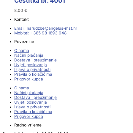
Čestitka br. 4001
8,00
€
Kontakt
Email:
@ebzduran
rh.tsm-sulegna
Mobitel: +385 98 1893 948
Poveznice
O nama
Načini plaćanja
Dostava i preuzimanje
Uvjeti poslovanja
Izjava o privatnosti
Pravila o kolačićima
Prigovor kupca
O nama
Načini plaćanja
Dostava i preuzimanje
Uvjeti poslovanja
Izjava o privatnosti
Pravila o kolačićima
Prigovor kupca
Radno vrijeme