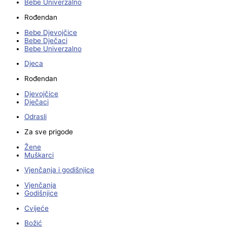
Bebe Univerzalno
Rođendan
Bebe Djevojčice
Bebe Dječaci
Bebe Univerzalno
Djeca
Rođendan
Djevojčice
Dječaci
Odrasli
Za sve prigode
Žene
Muškarci
Vjenčanja i godišnjice
Vjenčanja
Godišnjice
Cvijeće
Božić