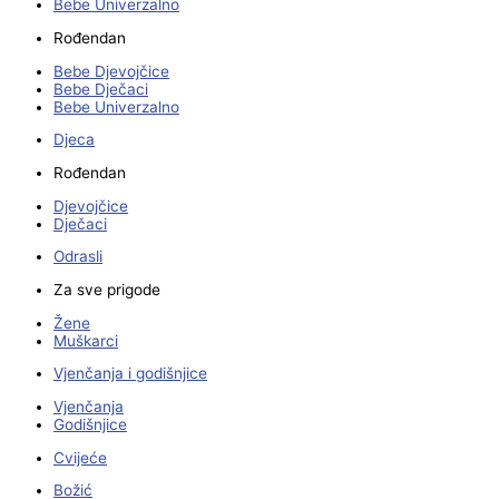
Bebe Univerzalno
Rođendan
Bebe Djevojčice
Bebe Dječaci
Bebe Univerzalno
Djeca
Rođendan
Djevojčice
Dječaci
Odrasli
Za sve prigode
Žene
Muškarci
Vjenčanja i godišnjice
Vjenčanja
Godišnjice
Cvijeće
Božić