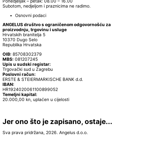
Ponedjeljak – petak: 08.00 – 16.00
Subotom, nedjeljom i praznicima ne radimo.
Osnovni podaci
ANGELUS društvo s ograničenom odgovornošću za
proizvodnju, trgovinu i usluge
Hrvatskih branitelja 5
10370 Dugo Selo
Republika Hrvatska
OIB:
85708302379
MBS:
081207245
Upis u sudski registar:
Trgovački sud u Zagrebu
Poslovni račun:
ERSTE & STEIERMARKISCHE BANK d.d.
IBAN:
HR1924020061100899052
Temeljni kapital:
20.000,00 kn, uplaćen u cijelosti
Jer ono što je zapisano, ostaje...
Sva prava pridržana, 2026. Angelus d.o.o.