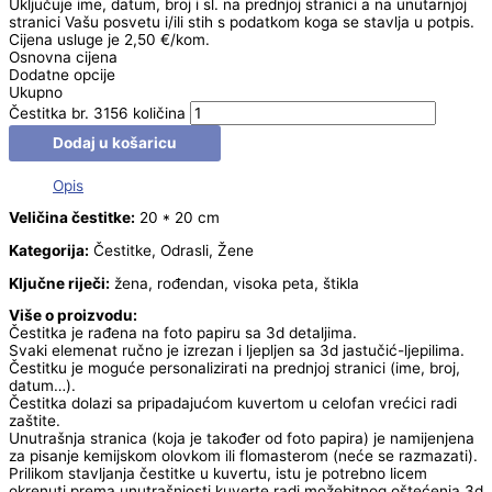
Uključuje ime, datum, broj i sl. na prednjoj stranici a na unutarnjoj
stranici Vašu posvetu i/ili stih s podatkom koga se stavlja u potpis.
Cijena usluge je 2,50 €/kom.
Osnovna cijena
Dodatne opcije
Ukupno
Čestitka br. 3156 količina
Dodaj u košaricu
Opis
Veličina čestitke:
20 * 20 cm
Kategorija:
Čestitke, Odrasli, Žene
Ključne riječi:
žena, rođendan, visoka peta, štikla
Više o proizvodu:
Čestitka je rađena na foto papiru sa 3d detaljima.
Svaki elemenat ručno je izrezan i ljepljen sa 3d jastučić-ljepilima.
Čestitku je moguće personalizirati na prednjoj stranici (ime, broj,
datum…).
Čestitka dolazi sa pripadajućom kuvertom u celofan vrećici radi
zaštite.
Unutrašnja stranica (koja je također od foto papira) je namijenjena
za pisanje kemijskom olovkom ili flomasterom (neće se razmazati).
Prilikom stavljanja čestitke u kuvertu, istu je potrebno licem
okrenuti prema unutrašnjosti kuverte radi možebitnog oštećenja 3d