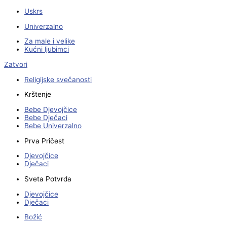
Uskrs
Univerzalno
Za male i velike
Kućni ljubimci
Zatvori
Religijske svečanosti
Krštenje
Bebe Djevojčice
Bebe Dječaci
Bebe Univerzalno
Prva Pričest
Djevojčice
Dječaci
Sveta Potvrda
Djevojčice
Dječaci
Božić