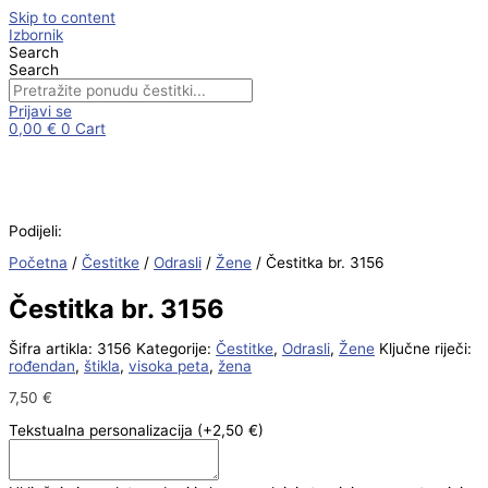
Skip to content
Izbornik
Search
Search
Prijavi se
0,00
€
0
Cart
Podijeli:
Početna
/
Čestitke
/
Odrasli
/
Žene
/ Čestitka br. 3156
Čestitka br. 3156
Šifra artikla:
3156
Kategorije:
Čestitke
,
Odrasli
,
Žene
Ključne riječi:
rođendan
,
štikla
,
visoka peta
,
žena
7,50
€
Tekstualna personalizacija
(+2,50 €)