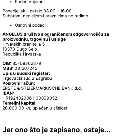
Radno vrijeme
Ponedjeljak – petak: 08.00 – 16.00
Subotom, nedjeljom i praznicima ne radimo.
Osnovni podaci
ANGELUS društvo s ograničenom odgovornošću za
proizvodnju, trgovinu i usluge
Hrvatskih branitelja 5
10370 Dugo Selo
Republika Hrvatska
OIB:
85708302379
MBS:
081207245
Upis u sudski registar:
Trgovački sud u Zagrebu
Poslovni račun:
ERSTE & STEIERMARKISCHE BANK d.d.
IBAN:
HR1924020061100899052
Temeljni kapital:
20.000,00 kn, uplaćen u cijelosti
Jer ono što je zapisano, ostaje...