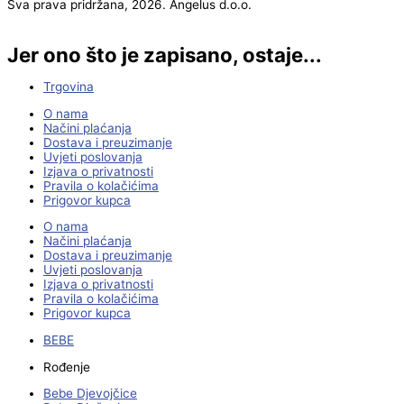
Sva prava pridržana, 2026. Angelus d.o.o.
Jer ono što je zapisano, ostaje...
Trgovina
O nama
Načini plaćanja
Dostava i preuzimanje
Uvjeti poslovanja
Izjava o privatnosti
Pravila o kolačićima
Prigovor kupca
O nama
Načini plaćanja
Dostava i preuzimanje
Uvjeti poslovanja
Izjava o privatnosti
Pravila o kolačićima
Prigovor kupca
BEBE
Rođenje
Bebe Djevojčice