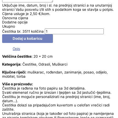
Uključuje ime, datum, broj i sl. na prednjoj stranici a na unutarnjoj
stranici Vašu posvetu i/ili stih s podatkom koga se stavlja u potpis.
Cijena usluge je 2,50 €/kom.
Osnovna cijena
Dodatne opcije
Ukupno
Čestitka br. 3511 količina
Dodaj u košaricu
Opis
Veličina čestitke:
20 * 20 cm
Kategorija:
Čestitke, Odrasli, Muškarci
Ključne riječi:
muškarac, rođendan, zanimanje, posao, odijelo,
mobitel, torba
Više o proizvodu:
Čestitka je rađena na foto papiru sa 3d detaljima.
Svaki elemenat ručno je izrezan i ljepljen sa 3d jastučić-ljepilima.
Čestitku je moguće personalizirati na prednjoj stranici (ime, broj,
datum…).
Čestitka dolazi sa pripadajućom kuvertom u celofan vrećici radi
zaštite.
Unutrašnja stranica (koja je također od foto papira) je namijenjena
za pisanje kemijskom olovkom ili flomasterom (neće se razmazati).