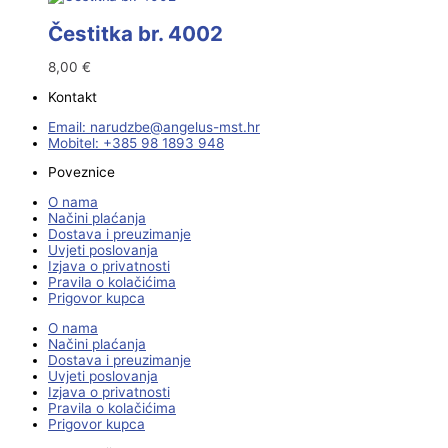
Čestitka br. 4002
8,00
€
Kontakt
Email:
@ebzduran
rh.tsm-sulegna
Mobitel: +385 98 1893 948
Poveznice
O nama
Načini plaćanja
Dostava i preuzimanje
Uvjeti poslovanja
Izjava o privatnosti
Pravila o kolačićima
Prigovor kupca
O nama
Načini plaćanja
Dostava i preuzimanje
Uvjeti poslovanja
Izjava o privatnosti
Pravila o kolačićima
Prigovor kupca