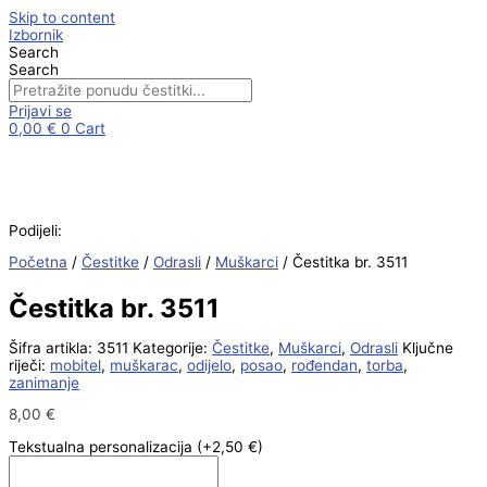
Skip to content
Izbornik
Search
Search
Prijavi se
0,00
€
0
Cart
Podijeli:
Početna
/
Čestitke
/
Odrasli
/
Muškarci
/ Čestitka br. 3511
Čestitka br. 3511
Šifra artikla:
3511
Kategorije:
Čestitke
,
Muškarci
,
Odrasli
Ključne
riječi:
mobitel
,
muškarac
,
odijelo
,
posao
,
rođendan
,
torba
,
zanimanje
8,00
€
Tekstualna personalizacija
(+2,50 €)