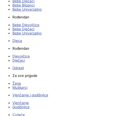
Bebe Dječaci
Bebe Blizanci
Bebe Univerzalno
Rođendan
Bebe Djevojčice
Bebe Dječaci
Bebe Univerzalno
Djeca
Rođendan
Djevojčice
Dječaci
Odrasli
Za sve prigode
Žene
Muškarci
Vjenčanja i godišnjice
Vjenčanja
Godišnjice
Cvijeće