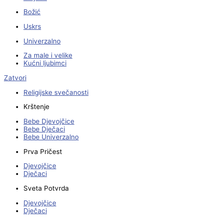
Božić
Uskrs
Univerzalno
Za male i velike
Kućni ljubimci
Zatvori
Religijske svečanosti
Krštenje
Bebe Djevojčice
Bebe Dječaci
Bebe Univerzalno
Prva Pričest
Djevojčice
Dječaci
Sveta Potvrda
Djevojčice
Dječaci