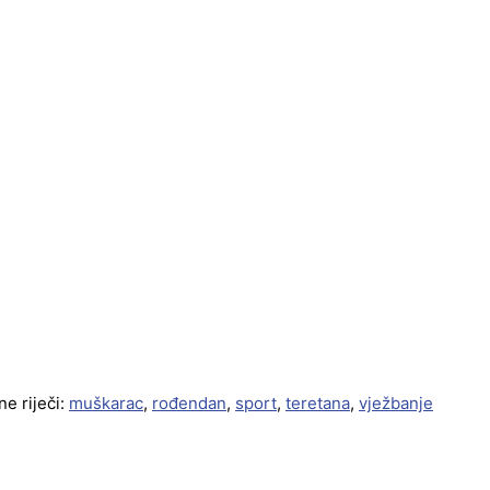
ne riječi:
muškarac
,
rođendan
,
sport
,
teretana
,
vježbanje