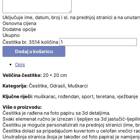
Uključuje ime, datum, broj i sl. na prednjoj stranici a na unutar
Osnovna cijena
Dodatne opcije
Ukupno
Čestitka br. 3514 količina
Dodaj u košaricu
Opis
Veličina čestitke:
20 * 20 cm
Kategorija:
Čestitke, Odrasli, Muškarci
Ključne riječi:
muškarac, rođendan, sport, teretana, vježbanje
Više o proizvodu:
Čestitka je rađena na foto papiru sa 3d detaljima.
Svaki elemenat ručno je izrezan i ljepljen sa 3d jastučić-ljepil
Čestitku je moguće personalizirati na prednjoj stranici (ime, b
Čestitka dolazi sa pripadajućom kuvertom u celofan vrećici radi
Unutrašnja stranica (koja je također od foto papira) je namije