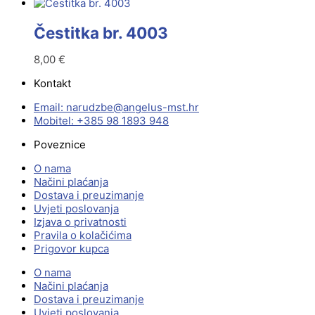
Čestitka br. 4003
8,00
€
Kontakt
Email:
@ebzduran
rh.tsm-sulegna
Mobitel: +385 98 1893 948
Poveznice
O nama
Načini plaćanja
Dostava i preuzimanje
Uvjeti poslovanja
Izjava o privatnosti
Pravila o kolačićima
Prigovor kupca
O nama
Načini plaćanja
Dostava i preuzimanje
Uvjeti poslovanja