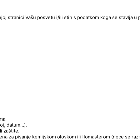
njoj stranici Vašu posvetu i/ili stih s podatkom koga se stavlja u
ima.
roj, datum…).
 zaštite.
njena za pisanje kemijskom olovkom ili flomasterom (neće se raz