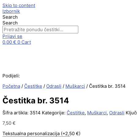
Skip to content
Izbornik
Search
Search
Prijavi se
0,00
€
0
Cart
Podijeli:
Početna
/
Čestitke
/
Odrasli
/
Muškarci
/ Čestitka br. 3514
Čestitka br. 3514
Šifra artikla:
3514
Kategorije:
Čestitke
,
Muškarci
,
Odrasli
Ključ
7,50
€
Tekstualna personalizacija
(+2,50 €)