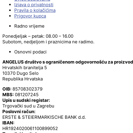
Izjava o privatnosti
Pravila o kolačićima
Prigovor kupca
Radno vrijeme
Ponedjeljak – petak: 08.00 – 16.00
Subotom, nedjeljom i praznicima ne radimo.
Osnovni podaci
ANGELUS društvo s ograničenom odgovornošću za proizvodnj
Hrvatskih branitelja 5
10370 Dugo Selo
Republika Hrvatska
OIB:
85708302379
MBS:
081207245
Upis u sudski registar:
Trgovački sud u Zagrebu
Poslovni račun:
ERSTE & STEIERMARKISCHE BANK d.d.
IBAN:
HR1924020061100899052