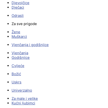
Djevojčice
Dječaci
Odrasli
Za sve prigode
Žene
Muškarci
Vjenčanja i godišnjice
Vjenčanja
Godišnjice
Cvijeće
Božić
Uskrs
Univerzalno
Za male i velike
Kućni ljubimci