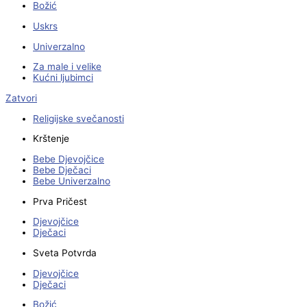
Božić
Uskrs
Univerzalno
Za male i velike
Kućni ljubimci
Zatvori
Religijske svečanosti
Krštenje
Bebe Djevojčice
Bebe Dječaci
Bebe Univerzalno
Prva Pričest
Djevojčice
Dječaci
Sveta Potvrda
Djevojčice
Dječaci
Božić