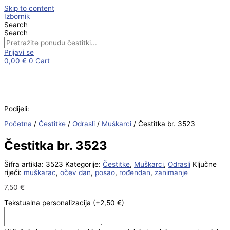
Skip to content
Izbornik
Search
Search
Prijavi se
0,00
€
0
Cart
Podijeli:
Početna
/
Čestitke
/
Odrasli
/
Muškarci
/ Čestitka br. 3523
Čestitka br. 3523
Šifra artikla:
3523
Kategorije:
Čestitke
,
Muškarci
,
Odrasli
Ključne
riječi:
muškarac
,
očev dan
,
posao
,
rođendan
,
zanimanje
7,50
€
Tekstualna personalizacija
(+2,50 €)