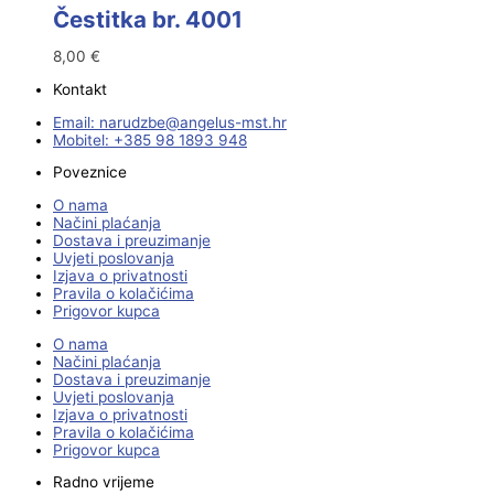
Čestitka br. 4001
8,00
€
Kontakt
Email:
@ebzduran
rh.tsm-sulegna
Mobitel: +385 98 1893 948
Poveznice
O nama
Načini plaćanja
Dostava i preuzimanje
Uvjeti poslovanja
Izjava o privatnosti
Pravila o kolačićima
Prigovor kupca
O nama
Načini plaćanja
Dostava i preuzimanje
Uvjeti poslovanja
Izjava o privatnosti
Pravila o kolačićima
Prigovor kupca
Radno vrijeme