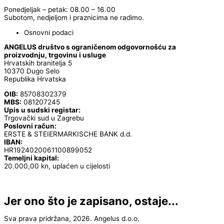
Ponedjeljak – petak: 08.00 – 16.00
Subotom, nedjeljom i praznicima ne radimo.
Osnovni podaci
ANGELUS društvo s ograničenom odgovornošću za
proizvodnju, trgovinu i usluge
Hrvatskih branitelja 5
10370 Dugo Selo
Republika Hrvatska
OIB:
85708302379
MBS:
081207245
Upis u sudski registar:
Trgovački sud u Zagrebu
Poslovni račun:
ERSTE & STEIERMARKISCHE BANK d.d.
IBAN:
HR1924020061100899052
Temeljni kapital:
20.000,00 kn, uplaćen u cijelosti
Jer ono što je zapisano, ostaje...
Sva prava pridržana, 2026. Angelus d.o.o.