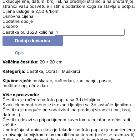
Uključuje ime, datum, broj i sl. na prednjoj stranici a na unutarnjoj
stranici Vašu posvetu i/ili stih s podatkom koga se stavlja u potpis.
Cijena usluge je 2,50 €/kom.
Osnovna cijena
Dodatne opcije
Ukupno
Čestitka br. 3523 količina
Dodaj u košaricu
Opis
Veličina čestitke:
20 * 20 cm
Kategorija:
Čestitke, Odrasli, Muškarci
Ključne riječi:
muškarac, rođendan, zanimanje, posao,
multitasking, očev dan
Više o proizvodu:
Čestitka je rađena na foto papiru sa 3d detaljima.
Svaki elemenat ručno je izrezan i ljepljen sa 3d jastučić-ljepilima.
Čestitku je moguće personalizirati na prednjoj stranici (ime, broj,
datum…).
Čestitka dolazi sa pripadajućom kuvertom u celofan vrećici radi
zaštite.
Unutrašnja stranica (koja je također od foto papira) je namijenjena
za pisanje kemijskom olovkom ili flomasterom (neće se razmazati).
Prilikom stavljanja čestitke u kuvertu, istu je potrebno licem