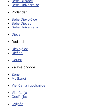
Bebe Blizanci
Bebe Univerzalno
Rođendan
Bebe Djevojčice
Bebe Dječaci
Bebe Univerzalno
Djeca
Rođendan
Djevojčice
Dječaci
Odrasli
Za sve prigode
Žene
Muškarci
Vjenčanja i godišnjice
Vjenčanja
Godišnjice
Cvijeće