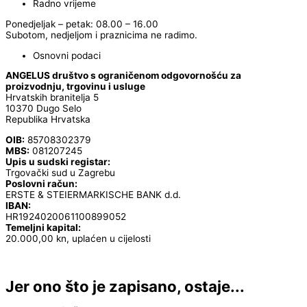
Radno vrijeme
Ponedjeljak – petak: 08.00 – 16.00
Subotom, nedjeljom i praznicima ne radimo.
Osnovni podaci
ANGELUS društvo s ograničenom odgovornošću za
proizvodnju, trgovinu i usluge
Hrvatskih branitelja 5
10370 Dugo Selo
Republika Hrvatska
OIB:
85708302379
MBS:
081207245
Upis u sudski registar:
Trgovački sud u Zagrebu
Poslovni račun:
ERSTE & STEIERMARKISCHE BANK d.d.
IBAN:
HR1924020061100899052
Temeljni kapital:
20.000,00 kn, uplaćen u cijelosti
Jer ono što je zapisano, ostaje...