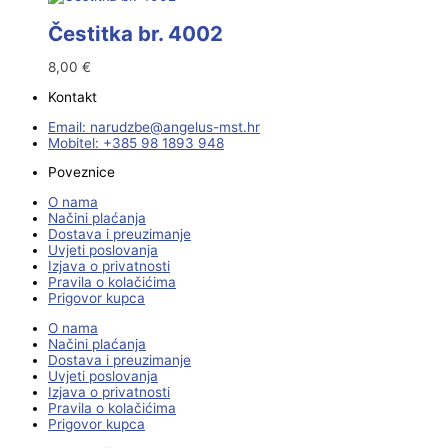
Čestitka br. 4002
8,00
€
Kontakt
Email:
@ebzduran
rh.tsm-sulegna
Mobitel: +385 98 1893 948
Poveznice
O nama
Načini plaćanja
Dostava i preuzimanje
Uvjeti poslovanja
Izjava o privatnosti
Pravila o kolačićima
Prigovor kupca
O nama
Načini plaćanja
Dostava i preuzimanje
Uvjeti poslovanja
Izjava o privatnosti
Pravila o kolačićima
Prigovor kupca