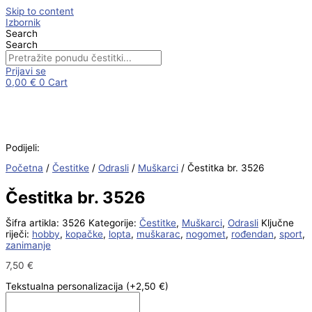
Skip to content
Izbornik
Search
Search
Prijavi se
0,00
€
0
Cart
Podijeli:
Početna
/
Čestitke
/
Odrasli
/
Muškarci
/ Čestitka br. 3526
Čestitka br. 3526
Šifra artikla:
3526
Kategorije:
Čestitke
,
Muškarci
,
Odrasli
Ključne
riječi:
hobby
,
kopačke
,
lopta
,
muškarac
,
nogomet
,
rođendan
,
sport
,
zanimanje
7,50
€
Tekstualna personalizacija
(+2,50 €)