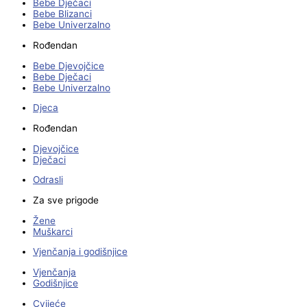
Bebe Dječaci
Bebe Blizanci
Bebe Univerzalno
Rođendan
Bebe Djevojčice
Bebe Dječaci
Bebe Univerzalno
Djeca
Rođendan
Djevojčice
Dječaci
Odrasli
Za sve prigode
Žene
Muškarci
Vjenčanja i godišnjice
Vjenčanja
Godišnjice
Cvijeće