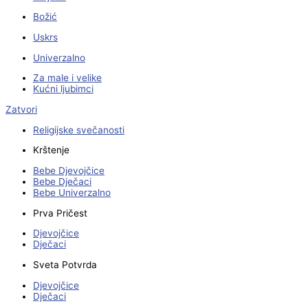
Božić
Uskrs
Univerzalno
Za male i velike
Kućni ljubimci
Zatvori
Religijske svečanosti
Krštenje
Bebe Djevojčice
Bebe Dječaci
Bebe Univerzalno
Prva Pričest
Djevojčice
Dječaci
Sveta Potvrda
Djevojčice
Dječaci