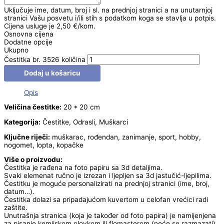
Uključuje ime, datum, broj i sl. na prednjoj stranici a na unutarnjoj
stranici Vašu posvetu i/ili stih s podatkom koga se stavlja u potpis.
Cijena usluge je 2,50 €/kom.
Osnovna cijena
Dodatne opcije
Ukupno
Čestitka br. 3526 količina
Dodaj u košaricu
Opis
Veličina čestitke:
20 * 20 cm
Kategorija:
Čestitke, Odrasli, Muškarci
Ključne riječi:
muškarac, rođendan, zanimanje, sport, hobby,
nogomet, lopta, kopačke
Više o proizvodu:
Čestitka je rađena na foto papiru sa 3d detaljima.
Svaki elemenat ručno je izrezan i ljepljen sa 3d jastučić-ljepilima.
Čestitku je moguće personalizirati na prednjoj stranici (ime, broj,
datum…).
Čestitka dolazi sa pripadajućom kuvertom u celofan vrećici radi
zaštite.
Unutrašnja stranica (koja je također od foto papira) je namijenjena
za pisanje kemijskom olovkom ili flomasterom (neće se razmazati).