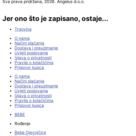
Sva prava pridržana, 2026. Angelus d.o.o.
Jer ono što je zapisano, ostaje...
Trgovina
O nama
Načini plaćanja
Dostava i preuzimanje
Uvjeti poslovanja
Izjava o privatnosti
Pravila o kolačićima
Prigovor kupca
O nama
Načini plaćanja
Dostava i preuzimanje
Uvjeti poslovanja
Izjava o privatnosti
Pravila o kolačićima
Prigovor kupca
BEBE
Rođenje
Bebe Djevojčice