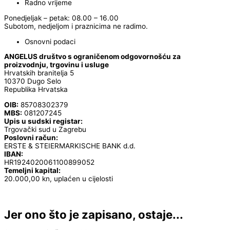
Radno vrijeme
Ponedjeljak – petak: 08.00 – 16.00
Subotom, nedjeljom i praznicima ne radimo.
Osnovni podaci
ANGELUS društvo s ograničenom odgovornošću za
proizvodnju, trgovinu i usluge
Hrvatskih branitelja 5
10370 Dugo Selo
Republika Hrvatska
OIB:
85708302379
MBS:
081207245
Upis u sudski registar:
Trgovački sud u Zagrebu
Poslovni račun:
ERSTE & STEIERMARKISCHE BANK d.d.
IBAN:
HR1924020061100899052
Temeljni kapital:
20.000,00 kn, uplaćen u cijelosti
Jer ono što je zapisano, ostaje...