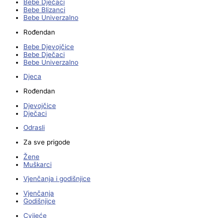
Bebe Dječaci
Bebe Blizanci
Bebe Univerzalno
Rođendan
Bebe Djevojčice
Bebe Dječaci
Bebe Univerzalno
Djeca
Rođendan
Djevojčice
Dječaci
Odrasli
Za sve prigode
Žene
Muškarci
Vjenčanja i godišnjice
Vjenčanja
Godišnjice
Cvijeće