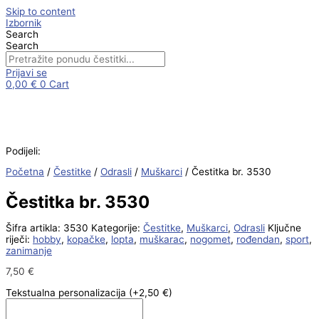
Skip to content
Izbornik
Search
Search
Prijavi se
0,00
€
0
Cart
Podijeli:
Početna
/
Čestitke
/
Odrasli
/
Muškarci
/ Čestitka br. 3530
Čestitka br. 3530
Šifra artikla:
3530
Kategorije:
Čestitke
,
Muškarci
,
Odrasli
Ključne
riječi:
hobby
,
kopačke
,
lopta
,
muškarac
,
nogomet
,
rođendan
,
sport
,
zanimanje
7,50
€
Tekstualna personalizacija
(+2,50 €)