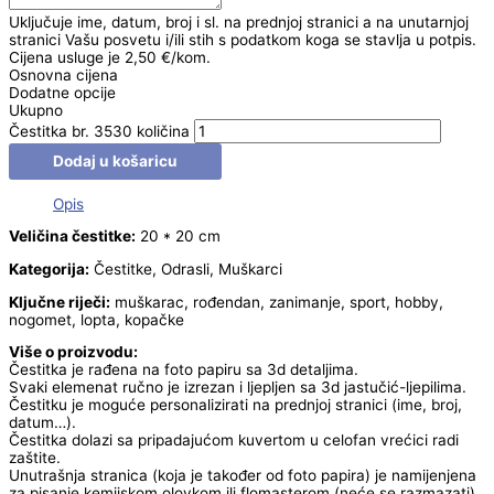
Uključuje ime, datum, broj i sl. na prednjoj stranici a na unutarnjoj
stranici Vašu posvetu i/ili stih s podatkom koga se stavlja u potpis.
Cijena usluge je 2,50 €/kom.
Osnovna cijena
Dodatne opcije
Ukupno
Čestitka br. 3530 količina
Dodaj u košaricu
Opis
Veličina čestitke:
20 * 20 cm
Kategorija:
Čestitke, Odrasli, Muškarci
Ključne riječi:
muškarac, rođendan, zanimanje, sport, hobby,
nogomet, lopta, kopačke
Više o proizvodu:
Čestitka je rađena na foto papiru sa 3d detaljima.
Svaki elemenat ručno je izrezan i ljepljen sa 3d jastučić-ljepilima.
Čestitku je moguće personalizirati na prednjoj stranici (ime, broj,
datum…).
Čestitka dolazi sa pripadajućom kuvertom u celofan vrećici radi
zaštite.
Unutrašnja stranica (koja je također od foto papira) je namijenjena
za pisanje kemijskom olovkom ili flomasterom (neće se razmazati).