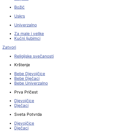
Božić
Uskrs
Univerzalno
Za male i velike
Kućni ljubimci
Zatvori
Religijske svečanosti
Krštenje
Bebe Djevojčice
Bebe Dječaci
Bebe Univerzalno
Prva Pričest
Djevojčice
Dječaci
Sveta Potvrda
Djevojčice
Dječaci