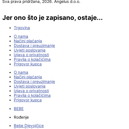
Sva prava pridržana, 2026. Angelus d.o.o.
Jer ono što je zapisano, ostaje...
Trgovina
O nama
Načini plaćanja
Dostava i preuzimanje
Uvjeti poslovanja
Izjava o privatnosti
Pravila o kolačićima
Prigovor kupca
O nama
Načini plaćanja
Dostava i preuzimanje
Uvjeti poslovanja
Izjava o privatnosti
Pravila o kolačićima
Prigovor kupca
BEBE
Rođenje
Bebe Djevojčice