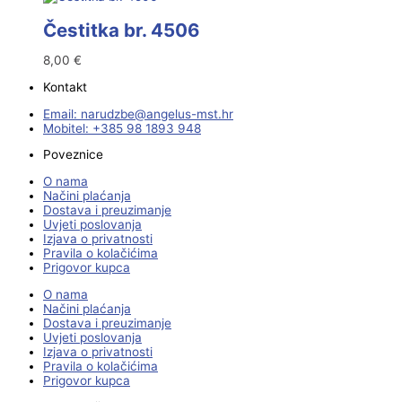
Čestitka br. 4506
8,00
€
Kontakt
Email:
@ebzduran
rh.tsm-sulegna
Mobitel: +385 98 1893 948
Poveznice
O nama
Načini plaćanja
Dostava i preuzimanje
Uvjeti poslovanja
Izjava o privatnosti
Pravila o kolačićima
Prigovor kupca
O nama
Načini plaćanja
Dostava i preuzimanje
Uvjeti poslovanja
Izjava o privatnosti
Pravila o kolačićima
Prigovor kupca