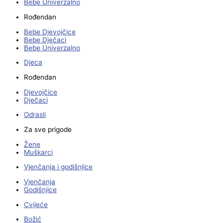
Bebe Univerzalno
Rođendan
Bebe Djevojčice
Bebe Dječaci
Bebe Univerzalno
Djeca
Rođendan
Djevojčice
Dječaci
Odrasli
Za sve prigode
Žene
Muškarci
Vjenčanja i godišnjice
Vjenčanja
Godišnjice
Cvijeće
Božić