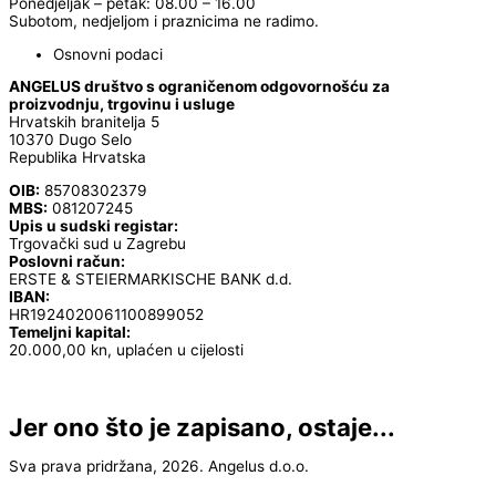
Ponedjeljak – petak: 08.00 – 16.00
Subotom, nedjeljom i praznicima ne radimo.
Osnovni podaci
ANGELUS društvo s ograničenom odgovornošću za
proizvodnju, trgovinu i usluge
Hrvatskih branitelja 5
10370 Dugo Selo
Republika Hrvatska
OIB:
85708302379
MBS:
081207245
Upis u sudski registar:
Trgovački sud u Zagrebu
Poslovni račun:
ERSTE & STEIERMARKISCHE BANK d.d.
IBAN:
HR1924020061100899052
Temeljni kapital:
20.000,00 kn, uplaćen u cijelosti
Jer ono što je zapisano, ostaje...
Sva prava pridržana, 2026. Angelus d.o.o.