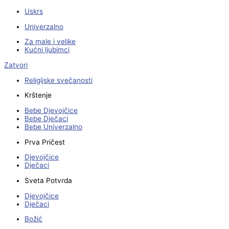
Uskrs
Univerzalno
Za male i velike
Kućni ljubimci
Zatvori
Religijske svečanosti
Krštenje
Bebe Djevojčice
Bebe Dječaci
Bebe Univerzalno
Prva Pričest
Djevojčice
Dječaci
Sveta Potvrda
Djevojčice
Dječaci
Božić