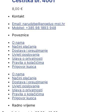
Čestitka br. 4001
8,00
€
Kontakt
Email:
@ebzduran
rh.tsm-sulegna
Mobitel: +385 98 1893 948
Poveznice
O nama
Načini plaćanja
Dostava i preuzimanje
Uvjeti poslovanja
Izjava o privatnosti
Pravila o kolačićima
Prigovor kupca
O nama
Načini plaćanja
Dostava i preuzimanje
Uvjeti poslovanja
Izjava o privatnosti
Pravila o kolačićima
Prigovor kupca
Radno vrijeme