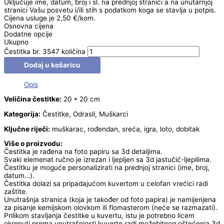
Uključuje ime, datum, broj i sl. na prednjoj stranici a na unutarnjoj
stranici Vašu posvetu i/ili stih s podatkom koga se stavlja u potpis.
Cijena usluge je 2,50 €/kom.
Osnovna cijena
Dodatne opcije
Ukupno
Čestitka br. 3547 količina
Dodaj u košaricu
Opis
Veličina čestitke:
20 * 20 cm
Kategorija:
Čestitke, Odrasli, Muškarci
Ključne riječi:
muškarac, rođendan, sreća, igra, loto, dobitak
Više o proizvodu:
Čestitka je rađena na foto papiru sa 3d detaljima.
Svaki elemenat ručno je izrezan i ljepljen sa 3d jastučić-ljepilima.
Čestitku je moguće personalizirati na prednjoj stranici (ime, broj,
datum…).
Čestitka dolazi sa pripadajućom kuvertom u celofan vrećici radi
zaštite.
Unutrašnja stranica (koja je također od foto papira) je namijenjena
za pisanje kemijskom olovkom ili flomasterom (neće se razmazati).
Prilikom stavljanja čestitke u kuvertu, istu je potrebno licem
okrenuti prema unutrašnjosti kuverte radi možebitnog oštećenja 3d