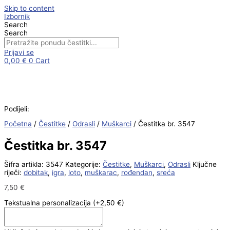
Skip to content
Izbornik
Search
Search
Prijavi se
0,00
€
0
Cart
Podijeli:
Početna
/
Čestitke
/
Odrasli
/
Muškarci
/ Čestitka br. 3547
Čestitka br. 3547
Šifra artikla:
3547
Kategorije:
Čestitke
,
Muškarci
,
Odrasli
Ključne
riječi:
dobitak
,
igra
,
loto
,
muškarac
,
rođendan
,
sreća
7,50
€
Tekstualna personalizacija
(+2,50 €)