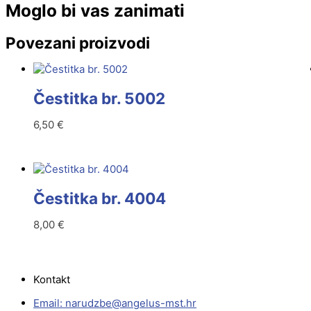
Moglo bi vas zanimati
Povezani proizvodi
Čestitka br. 5002
6,50
€
Čestitka br. 4004
8,00
€
Kontakt
Email:
@ebzduran
rh.tsm-sulegna