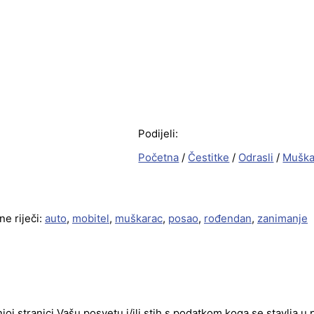
Podijeli:
Početna
/
Čestitke
/
Odrasli
/
Muška
ne riječi:
auto
,
mobitel
,
muškarac
,
posao
,
rođendan
,
zanimanje
njoj stranici Vašu posvetu i/ili stih s podatkom koga se stavlja u