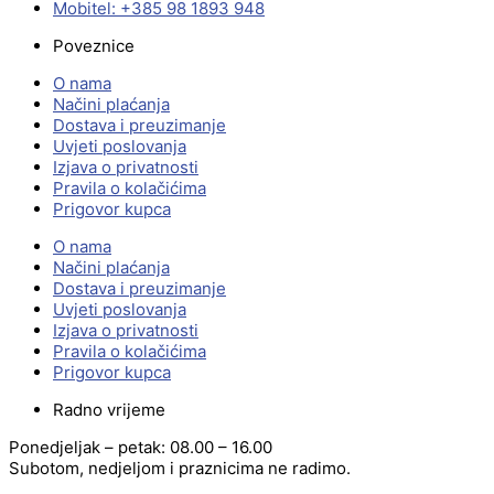
Mobitel: +385 98 1893 948
Poveznice
O nama
Načini plaćanja
Dostava i preuzimanje
Uvjeti poslovanja
Izjava o privatnosti
Pravila o kolačićima
Prigovor kupca
O nama
Načini plaćanja
Dostava i preuzimanje
Uvjeti poslovanja
Izjava o privatnosti
Pravila o kolačićima
Prigovor kupca
Radno vrijeme
Ponedjeljak – petak: 08.00 – 16.00
Subotom, nedjeljom i praznicima ne radimo.