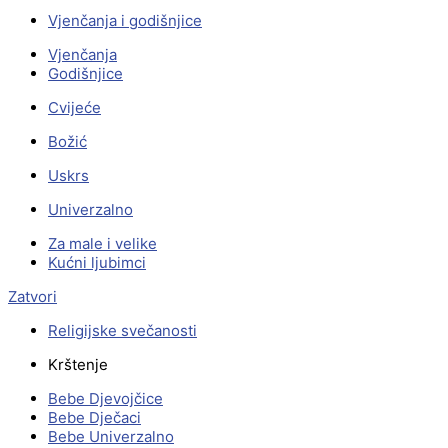
Vjenčanja i godišnjice
Vjenčanja
Godišnjice
Cvijeće
Božić
Uskrs
Univerzalno
Za male i velike
Kućni ljubimci
Zatvori
Religijske svečanosti
Krštenje
Bebe Djevojčice
Bebe Dječaci
Bebe Univerzalno