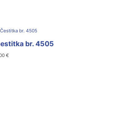
estitka br. 4505
,00
€