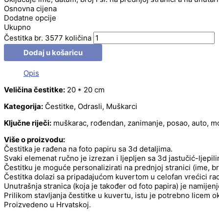
Osnovna cijena
Dodatne opcije
Ukupno
Čestitka br. 3577 količina
Dodaj u košaricu
Opis
Veličina čestitke:
20 * 20 cm
Kategorija:
Čestitke, Odrasli, Muškarci
Ključne riječi:
muškarac, rođendan, zanimanje, posao, auto, mo
Više o proizvodu:
Čestitka je rađena na foto papiru sa 3d detaljima.
Svaki elemenat ručno je izrezan i ljepljen sa 3d jastučić-ljepil
Čestitku je moguće personalizirati na prednjoj stranici (ime, b
Čestitka dolazi sa pripadajućom kuvertom u celofan vrećici radi
Unutrašnja stranica (koja je također od foto papira) je namije
Prilikom stavljanja čestitke u kuvertu, istu je potrebno licem 
Proizvedeno u Hrvatskoj.