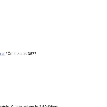
rci
/ Čestitka br. 3577
 potpis. Cijena usluge je 2,50 €/kom.