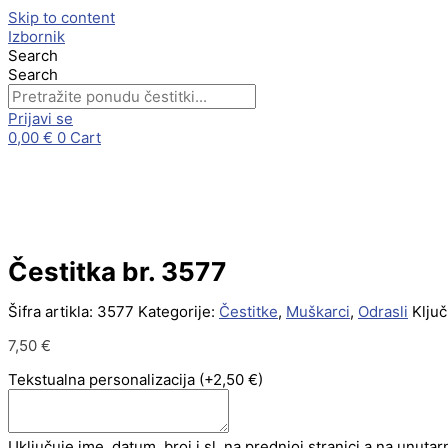
Skip to content
Izbornik
Search
Search
Prijavi se
0,00
€
0
Cart
Čestitka br. 3577
Šifra artikla:
3577
Kategorije:
Čestitke
,
Muškarci
,
Odrasli
Ključ
7,50
€
Tekstualna personalizacija
(+2,50 €)
Uključuje ime, datum, broj i sl. na prednjoj stranici a na unutar