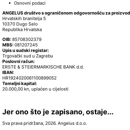
Osnovni podaci
ANGELUS društvo s ograničenom odgovornošću za proizvodnj
Hrvatskih branitelja 5
10370 Dugo Selo
Republika Hrvatska
OIB:
85708302379
MBS:
081207245
Upis u sudski registar:
Trgovački sud u Zagrebu
Poslovni račun:
ERSTE & STEIERMARKISCHE BANK d.d.
IBAN:
HR1924020061100899052
Temeljni kapital:
20.000,00 kn, uplaćen u cijelosti
Jer ono što je zapisano, ostaje...
Sva prava pridržana, 2026. Angelus d.o.o.