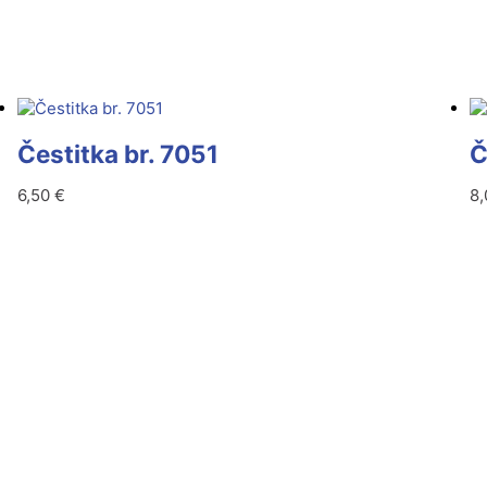
Čestitka br. 7051
Č
6,50
€
8