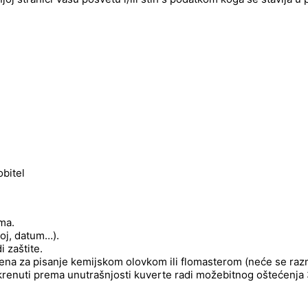
bitel
ima.
roj, datum…).
 zaštite.
njena za pisanje kemijskom olovkom ili flomasterom (neće se raz
okrenuti prema unutrašnjosti kuverte radi možebitnog oštećenja 3d