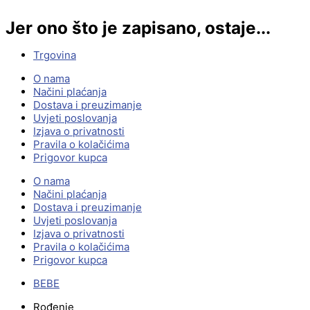
Jer ono što je zapisano, ostaje...
Trgovina
O nama
Načini plaćanja
Dostava i preuzimanje
Uvjeti poslovanja
Izjava o privatnosti
Pravila o kolačićima
Prigovor kupca
O nama
Načini plaćanja
Dostava i preuzimanje
Uvjeti poslovanja
Izjava o privatnosti
Pravila o kolačićima
Prigovor kupca
BEBE
Rođenje