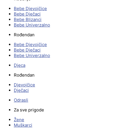
Bebe Djevojčice
Bebe Dječaci
Bebe Blizanci
Bebe Univerzalno
Rođendan
Bebe Djevojčice
Bebe Dječaci
Bebe Univerzalno
Djeca
Rođendan
Djevojčice
Dječaci
Odrasli
Za sve prigode
Žene
Muškarci