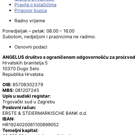
Pravila o kolačićima
Prigovor kupca
Radno vrijeme
Ponedjeljak – petak: 08.00 – 16.00
Subotom, nedjeljom i praznicima ne radimo.
Osnovni podaci
ANGELUS društvo s ograničenom odgovornošću za proizvodnj
Hrvatskih branitelja 5
10370 Dugo Selo
Republika Hrvatska
OIB:
85708302379
MBS:
081207245
Upis u sudski registar:
Trgovački sud u Zagrebu
Poslovni račun:
ERSTE & STEIERMARKISCHE BANK d.d.
IBAN:
HR1924020061100899052
Temeljni kapital: