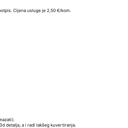
 potpis. Cijena usluge je 2,50 €/kom.
mazati).
 detalja, a i radi lakšeg kuvertiranja.