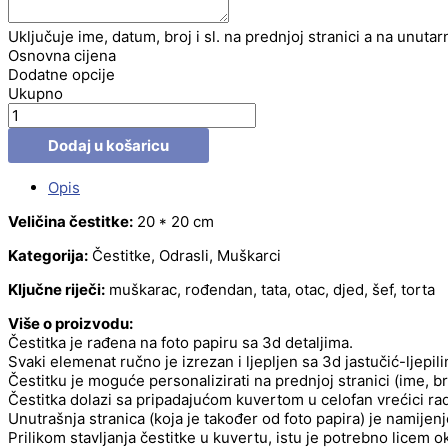
Uključuje ime, datum, broj i sl. na prednjoj stranici a na unutar
Osnovna cijena
Dodatne opcije
Ukupno
Dodaj u košaricu
Opis
Veličina čestitke:
20 * 20 cm
Kategorija:
Čestitke, Odrasli, Muškarci
Ključne riječi:
muškarac, rođendan, tata, otac, djed, šef, torta
Više o proizvodu:
Čestitka je rađena na foto papiru sa 3d detaljima.
Svaki elemenat ručno je izrezan i ljepljen sa 3d jastučić-ljepil
Čestitku je moguće personalizirati na prednjoj stranici (ime, b
Čestitka dolazi sa pripadajućom kuvertom u celofan vrećici radi
Unutrašnja stranica (koja je također od foto papira) je namije
Prilikom stavljanja čestitke u kuvertu, istu je potrebno licem 