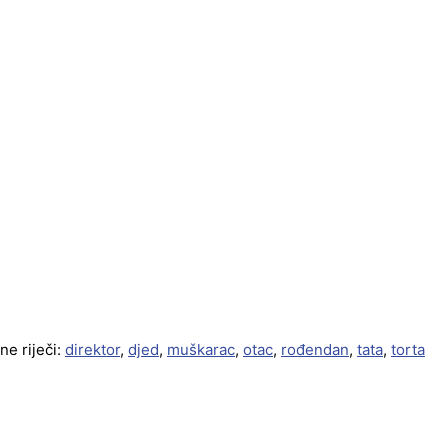
ne riječi:
direktor
,
djed
,
muškarac
,
otac
,
rođendan
,
tata
,
torta