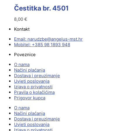
Čestitka br. 4501
8,00
€
Kontakt
Email:
@ebzduran
rh.tsm-sulegna
Mobitel: +385 98 1893 948
Poveznice
O nama
Načini plaćanja
Dostava i preuzimanje
Uvjeti poslovanja
Izjava o privatnosti
Pravila o kolačićima
Prigovor kupca
O nama
Načini plaćanja
Dostava i preuzimanje
Uvjeti poslovanja
Izjava o privatnosti