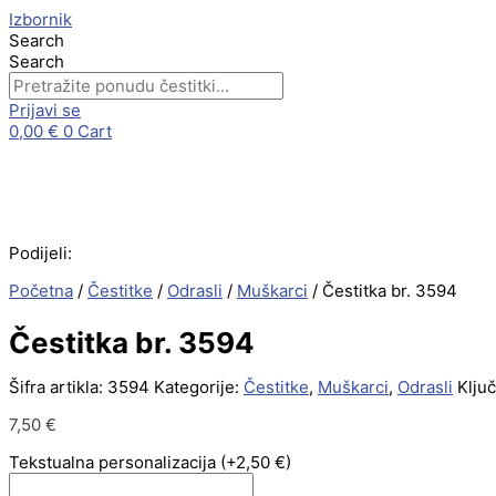
Skip
Čestitka
Izbornik
to
br.
Search
content
3594
Search
količina
Prijavi se
0,00
€
0
Cart
Podijeli:
Početna
/
Čestitke
/
Odrasli
/
Muškarci
/ Čestitka br. 3594
Čestitka br. 3594
Šifra artikla:
3594
Kategorije:
Čestitke
,
Muškarci
,
Odrasli
Ključ
7,50
€
Tekstualna personalizacija
(+2,50 €)