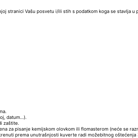
njoj stranici Vašu posvetu i/ili stih s podatkom koga se stavlja u
ima.
roj, datum…).
 zaštite.
njena za pisanje kemijskom olovkom ili flomasterom (neće se raz
okrenuti prema unutrašnjosti kuverte radi možebitnog oštećenja 3d