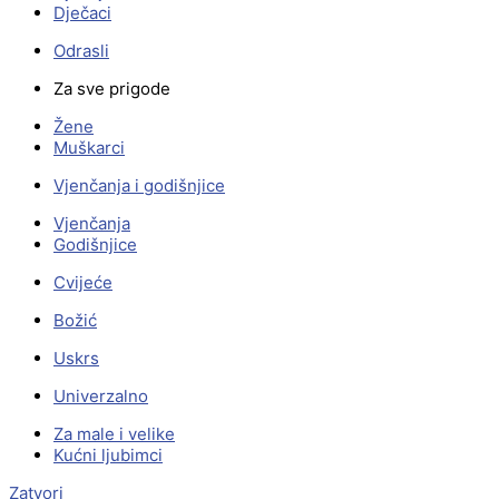
Dječaci
Odrasli
Za sve prigode
Žene
Muškarci
Vjenčanja i godišnjice
Vjenčanja
Godišnjice
Cvijeće
Božić
Uskrs
Univerzalno
Za male i velike
Kućni ljubimci
Zatvori