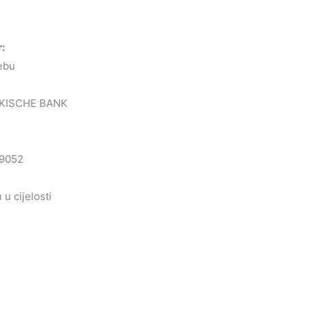
r:
ebu
KISCHE BANK
9052
u cijelosti