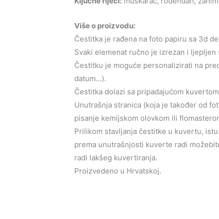
Ključne riječi:
muškarac, rođendan, zanima
Više o proizvodu:
Čestitka je rađena na foto papiru sa 3d de
Svaki elemenat ručno je izrezan i ljepljen 
Čestitku je moguće personalizirati na predn
datum…).
Čestitka dolazi sa pripadajućom kuvertom u
Unutrašnja stranica (koja je također od fo
pisanje kemijskom olovkom ili flomastero
Prilikom stavljanja čestitke u kuvertu, ist
prema unutrašnjosti kuverte radi možebitn
radi lakšeg kuvertiranja.
Proizvedeno u Hrvatskoj.