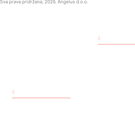
Sva prava pridržana, 2026. Angelus d.o.o.
BEBE
Rođenje
Jer ono što je
zapisano,
Bebe Djevojčice
ostaje...
Bebe Dječaci
Bebe Blizanci
Bebe Univerzalno
TRGOVINA
Rođendan
O nama
Načini plaćanja
Bebe Djevojčice
Dostava i preuzimanje
Bebe Dječaci
Uvjeti poslovanja
Bebe Univerzalno