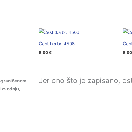
Čestitka br. 4506
Čest
8,00
€
8,0
Jer ono što je zapisano, ost
ograničenom
izvodnju,