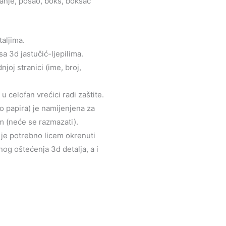
nje, posao, boks, boksač
taljima.
sa 3d jastučić-ljepilima.
joj stranici (ime, broj,
 celofan vrećici radi zaštite.
to papira) je namijenjena za
m (neće se razmazati).
u je potrebno licem okrenuti
og oštećenja 3d detalja, a i