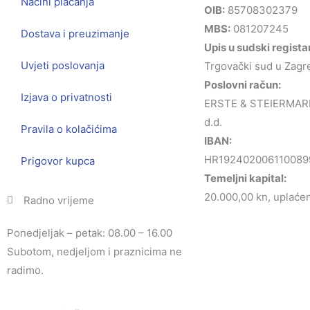
Načini plaćanja
OIB:
85708302379
MBS:
081207245
Dostava i preuzimanje
Upis u sudski regista
Uvjeti poslovanja
Trgovački sud u Zagr
Poslovni račun:
Izjava o privatnosti
ERSTE & STEIERMAR
d.d.
Pravila o kolačićima
IBAN:
HR192402006110089
Prigovor kupca
Temeljni kapital:
20.000,00 kn, uplaćen 
Radno vrijeme
Ponedjeljak – petak: 08.00 – 16.00
Subotom, nedjeljom i praznicima ne
radimo.