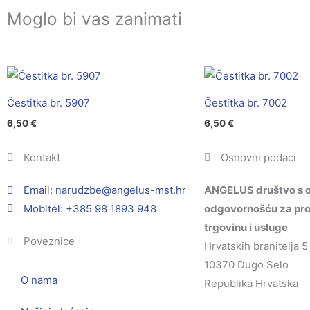
Moglo bi vas zanimati
Čestitka br. 5907
Čestitka br. 7002
6,50
€
6,50
€
Kontakt
Osnovni podaci
Email:
@ebzduran
rh.tsm-sulegna
ANGELUS društvo s 
Mobitel: +385 98 1893 948
odgovornošću za pro
trgovinu i usluge
Poveznice
Hrvatskih branitelja 5
10370 Dugo Selo
O nama
Republika Hrvatska