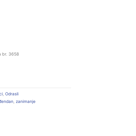
a br. 3658
ci
,
Odrasli
đendan
,
zanimanje