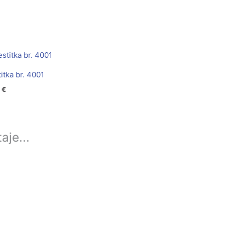
itka br. 4001
0
€
aje...