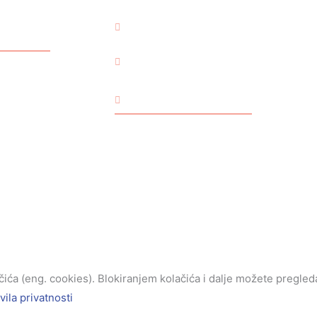
BOŽIĆ
USKRS
UNIVERZALNO
Za male i velike
Kućni ljubimci
ća (eng. cookies). Blokiranjem kolačića i dalje možete pregledav
vila privatnosti