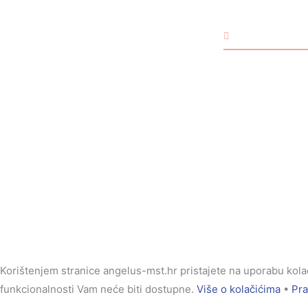
Izjava o privatnosti
Pravila o kolačićima
DJECA
Prigovor kupca
Rođendan
Djevojčice
Dječaci
Korištenjem stranice angelus-mst.hr pristajete na uporabu kolači
funkcionalnosti Vam neće biti dostupne.
Više o kolačićima
•
Pra