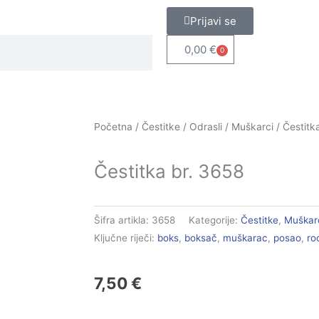
Prijavi se
0,00
€
0
Cart
Početna
/
Čestitke
/
Odrasli
/
Muškarci
/ Čestitk
Čestitka br. 3658
Šifra artikla:
3658
Kategorije:
Čestitke
,
Muškar
Ključne riječi:
boks
,
boksač
,
muškarac
,
posao
,
ro
7,50
€