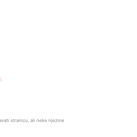
Djevojčice
Dječaci
Božić
Uskrs
Ostalo prigodno
OSTALI
ASORTIMAN
ati stranicu, ali neke njezine