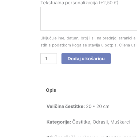
Čestitka
Tekstualna personalizacija
(+2,50 €)
br.
3658
količina
Uključuje ime, datum, broj i sl. na prednjoj stranici a 
stih s podatkom koga se stavlja u potpis. Cijena us
Dodaj u košaricu
Opis
Veličina čestitke:
20 * 20 cm
Kategorija:
Čestitke, Odrasli, Muškarci