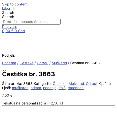
Skip to content
Izbornik
Search
Search
Prijavi se
0,00
€
0
Cart
Podijeli:
Početna
/
Čestitke
/
Odrasli
/
Muškarci
/ Čestitka br. 3663
Čestitka br. 3663
Šifra artikla:
3663
Kategorije:
Čestitke
,
Muškarci
,
Odrasli
Ključne
riječi:
muškarac
,
odmor
,
pecanje
,
ribič
,
rođendan
7,50
€
Tekstualna personalizacija
(+2,50 €)