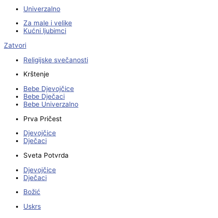
Univerzalno
Za male i velike
Kućni ljubimci
Zatvori
Religijske svečanosti
Krštenje
Bebe Djevojčice
Bebe Dječaci
Bebe Univerzalno
Prva Pričest
Djevojčice
Dječaci
Sveta Potvrda
Djevojčice
Dječaci
Božić
Uskrs