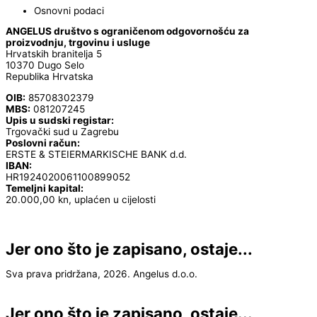
Osnovni podaci
ANGELUS društvo s ograničenom odgovornošću za
proizvodnju, trgovinu i usluge
Hrvatskih branitelja 5
10370 Dugo Selo
Republika Hrvatska
OIB:
85708302379
MBS:
081207245
Upis u sudski registar:
Trgovački sud u Zagrebu
Poslovni račun:
ERSTE & STEIERMARKISCHE BANK d.d.
IBAN:
HR1924020061100899052
Temeljni kapital:
20.000,00 kn, uplaćen u cijelosti
Jer ono što je zapisano, ostaje...
Sva prava pridržana, 2026. Angelus d.o.o.
Jer ono što je zapisano, ostaje...