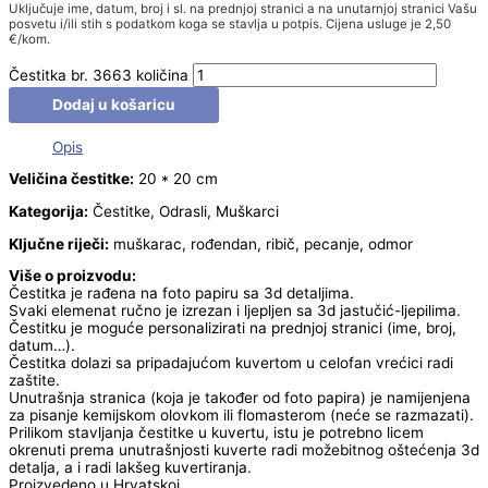
Uključuje ime, datum, broj i sl. na prednjoj stranici a na unutarnjoj stranici Vašu
posvetu i/ili stih s podatkom koga se stavlja u potpis. Cijena usluge je 2,50
€/kom.
Čestitka br. 3663 količina
Dodaj u košaricu
Opis
Veličina čestitke:
20 * 20 cm
Kategorija:
Čestitke, Odrasli, Muškarci
Ključne riječi:
muškarac, rođendan, ribič, pecanje, odmor
Više o proizvodu:
Čestitka je rađena na foto papiru sa 3d detaljima.
Svaki elemenat ručno je izrezan i ljepljen sa 3d jastučić-ljepilima.
Čestitku je moguće personalizirati na prednjoj stranici (ime, broj,
datum…).
Čestitka dolazi sa pripadajućom kuvertom u celofan vrećici radi
zaštite.
Unutrašnja stranica (koja je također od foto papira) je namijenjena
za pisanje kemijskom olovkom ili flomasterom (neće se razmazati).
Prilikom stavljanja čestitke u kuvertu, istu je potrebno licem
okrenuti prema unutrašnjosti kuverte radi možebitnog oštećenja 3d
detalja, a i radi lakšeg kuvertiranja.
Proizvedeno u Hrvatskoj.