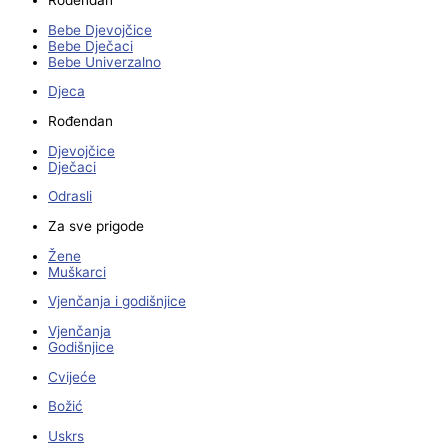
Bebe Djevojčice
Bebe Dječaci
Bebe Univerzalno
Djeca
Rođendan
Djevojčice
Dječaci
Odrasli
Za sve prigode
Žene
Muškarci
Vjenčanja i godišnjice
Vjenčanja
Godišnjice
Cvijeće
Božić
Uskrs