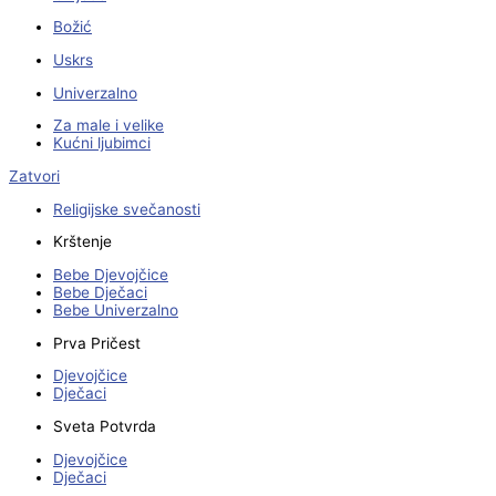
Božić
Uskrs
Univerzalno
Za male i velike
Kućni ljubimci
Zatvori
Religijske svečanosti
Krštenje
Bebe Djevojčice
Bebe Dječaci
Bebe Univerzalno
Prva Pričest
Djevojčice
Dječaci
Sveta Potvrda
Djevojčice
Dječaci