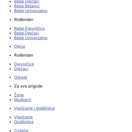
Bebe Dječaci
Bebe Blizanci
Bebe Univerzalno
Rođendan
Bebe Djevojčice
Bebe Dječaci
Bebe Univerzalno
Djeca
Rođendan
Djevojčice
Dječaci
Odrasli
Za sve prigode
Žene
Muškarci
Vjenčanja i godišnjice
Vjenčanja
Godišnjice
Cvijeće