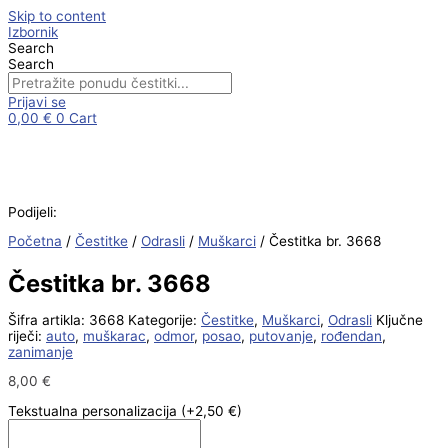
Skip to content
Izbornik
Search
Search
Prijavi se
0,00
€
0
Cart
Podijeli:
Početna
/
Čestitke
/
Odrasli
/
Muškarci
/ Čestitka br. 3668
Čestitka br. 3668
Šifra artikla:
3668
Kategorije:
Čestitke
,
Muškarci
,
Odrasli
Ključne
riječi:
auto
,
muškarac
,
odmor
,
posao
,
putovanje
,
rođendan
,
zanimanje
8,00
€
Tekstualna personalizacija
(+2,50 €)