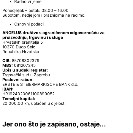
Radno vrijeme
Ponedjeljak – petak: 08.00 – 16.00
Subotom, nedjeljom i praznicima ne radimo.
Osnovni podaci
ANGELUS društvo s ograničenom odgovornošću za
proizvodnju, trgovinu i usluge
Hrvatskih branitelja 5
10370 Dugo Selo
Republika Hrvatska
OIB:
85708302379
MBS:
081207245
Upis u sudski registar:
Trgovački sud u Zagrebu
Poslovni račun:
ERSTE & STEIERMARKISCHE BANK d.d.
IBAN:
HR1924020061100899052
Temeljni kapital:
20.000,00 kn, uplaćen u cijelosti
Jer ono što je zapisano, ostaje...