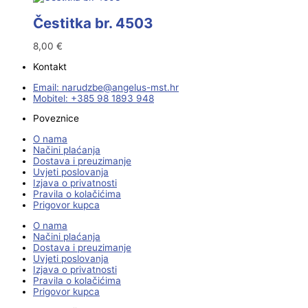
Čestitka br. 4503
8,00
€
Kontakt
Email:
@ebzduran
rh.tsm-sulegna
Mobitel: +385 98 1893 948
Poveznice
O nama
Načini plaćanja
Dostava i preuzimanje
Uvjeti poslovanja
Izjava o privatnosti
Pravila o kolačićima
Prigovor kupca
O nama
Načini plaćanja
Dostava i preuzimanje
Uvjeti poslovanja
Izjava o privatnosti
Pravila o kolačićima
Prigovor kupca