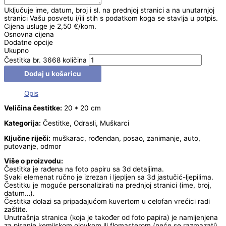
Uključuje ime, datum, broj i sl. na prednjoj stranici a na unutarnjoj
stranici Vašu posvetu i/ili stih s podatkom koga se stavlja u potpis.
Cijena usluge je 2,50 €/kom.
Osnovna cijena
Dodatne opcije
Ukupno
Čestitka br. 3668 količina
Dodaj u košaricu
Opis
Veličina čestitke:
20 * 20 cm
Kategorija:
Čestitke, Odrasli, Muškarci
Ključne riječi:
muškarac, rođendan, posao, zanimanje, auto,
putovanje, odmor
Više o proizvodu:
Čestitka je rađena na foto papiru sa 3d detaljima.
Svaki elemenat ručno je izrezan i ljepljen sa 3d jastučić-ljepilima.
Čestitku je moguće personalizirati na prednjoj stranici (ime, broj,
datum…).
Čestitka dolazi sa pripadajućom kuvertom u celofan vrećici radi
zaštite.
Unutrašnja stranica (koja je također od foto papira) je namijenjena
za pisanje kemijskom olovkom ili flomasterom (neće se razmazati).