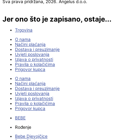
Sva prava pridržana, 2026. Angelus d.o.o.
Jer ono što je zapisano, ostaje...
Trgovina
O nama
Načini plaćanja
Dostava i preuzimanje
Uvjeti poslovanja
Izjava o privatnosti
Pravila o kolačićima
Prigovor kupca
O nama
Načini plaćanja
Dostava i preuzimanje
Uvjeti poslovanja
Izjava o privatnosti
Pravila o kolačićima
Prigovor kupca
BEBE
Rođenje
Bebe Djevojčice