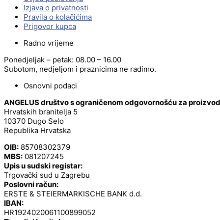
Izjava o privatnosti
Pravila o kolačićima
Prigovor kupca
Radno vrijeme
Ponedjeljak – petak: 08.00 – 16.00
Subotom, nedjeljom i praznicima ne radimo.
Osnovni podaci
ANGELUS društvo s ograničenom odgovornošću za proizvodnj
Hrvatskih branitelja 5
10370 Dugo Selo
Republika Hrvatska
OIB:
85708302379
MBS:
081207245
Upis u sudski registar:
Trgovački sud u Zagrebu
Poslovni račun:
ERSTE & STEIERMARKISCHE BANK d.d.
IBAN:
HR1924020061100899052