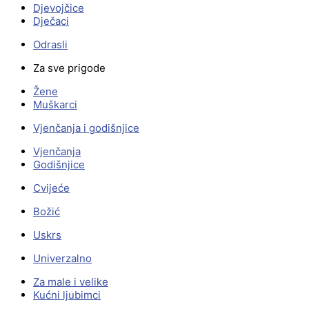
Djevojčice
Dječaci
Odrasli
Za sve prigode
Žene
Muškarci
Vjenčanja i godišnjice
Vjenčanja
Godišnjice
Cvijeće
Božić
Uskrs
Univerzalno
Za male i velike
Kućni ljubimci