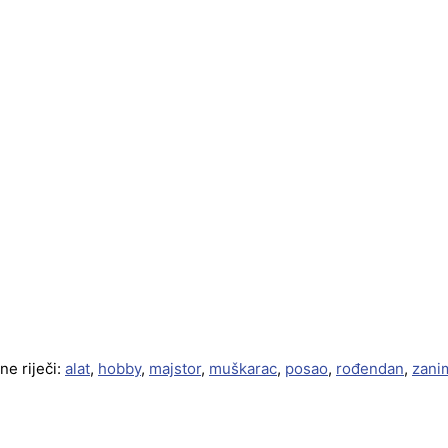
ne riječi:
alat
,
hobby
,
majstor
,
muškarac
,
posao
,
rođendan
,
zani