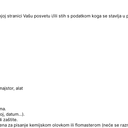
njoj stranici Vašu posvetu i/ili stih s podatkom koga se stavlja u
jstor, alat
ima.
roj, datum…).
 zaštite.
njena za pisanje kemijskom olovkom ili flomasterom (neće se raz