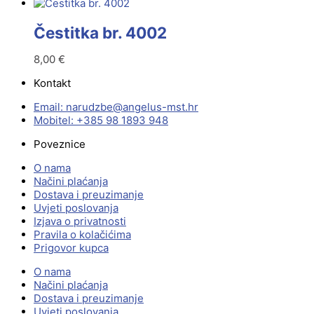
Čestitka br. 4002
8,00
€
Kontakt
Email:
@ebzduran
rh.tsm-sulegna
Mobitel: +385 98 1893 948
Poveznice
O nama
Načini plaćanja
Dostava i preuzimanje
Uvjeti poslovanja
Izjava o privatnosti
Pravila o kolačićima
Prigovor kupca
O nama
Načini plaćanja
Dostava i preuzimanje
Uvjeti poslovanja