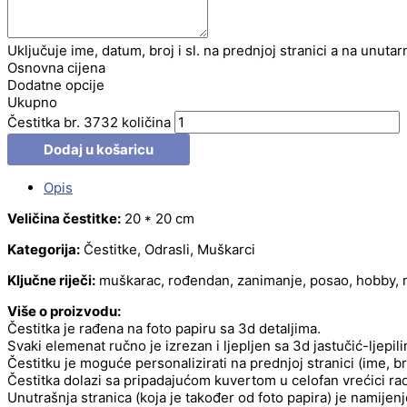
Uključuje ime, datum, broj i sl. na prednjoj stranici a na unutar
Osnovna cijena
Dodatne opcije
Ukupno
Čestitka br. 3732 količina
Dodaj u košaricu
Opis
Veličina čestitke:
20 * 20 cm
Kategorija:
Čestitke, Odrasli, Muškarci
Ključne riječi:
muškarac, rođendan, zanimanje, posao, hobby, ma
Više o proizvodu:
Čestitka je rađena na foto papiru sa 3d detaljima.
Svaki elemenat ručno je izrezan i ljepljen sa 3d jastučić-ljepil
Čestitku je moguće personalizirati na prednjoj stranici (ime, b
Čestitka dolazi sa pripadajućom kuvertom u celofan vrećici radi
Unutrašnja stranica (koja je također od foto papira) je namije