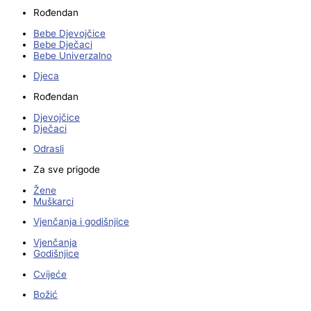
Rođendan
Bebe Djevojčice
Bebe Dječaci
Bebe Univerzalno
Djeca
Rođendan
Djevojčice
Dječaci
Odrasli
Za sve prigode
Žene
Muškarci
Vjenčanja i godišnjice
Vjenčanja
Godišnjice
Cvijeće
Božić