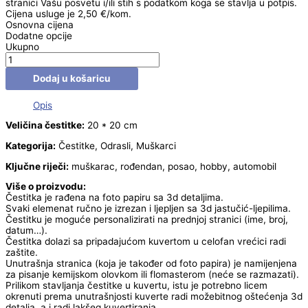
stranici Vašu posvetu i/ili stih s podatkom koga se stavlja u potpis.
Cijena usluge je 2,50 €/kom.
Osnovna cijena
Dodatne opcije
Ukupno
Dodaj u košaricu
Opis
Veličina čestitke:
20 * 20 cm
Kategorija:
Čestitke, Odrasli, Muškarci
Ključne riječi:
muškarac, rođendan, posao, hobby, automobil
Više o proizvodu:
Čestitka je rađena na foto papiru sa 3d detaljima.
Svaki elemenat ručno je izrezan i ljepljen sa 3d jastučić-ljepilima.
Čestitku je moguće personalizirati na prednjoj stranici (ime, broj,
datum…).
Čestitka dolazi sa pripadajućom kuvertom u celofan vrećici radi
zaštite.
Unutrašnja stranica (koja je također od foto papira) je namijenjena
za pisanje kemijskom olovkom ili flomasterom (neće se razmazati).
Prilikom stavljanja čestitke u kuvertu, istu je potrebno licem
okrenuti prema unutrašnjosti kuverte radi možebitnog oštećenja 3d
detalja, a i radi lakšeg kuvertiranja.