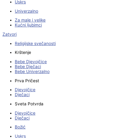
Uskrs
Univerzalno
Za male i velike
Kućni ljubimci
Zatvori
Religijske svečanosti
Krštenje
Bebe Djevojčice
Bebe Dječaci
Bebe Univerzalno
Prva Pričest
Djevojčice
Dječaci
Sveta Potvrda
Djevojčice
Dječaci
Božić
Uskrs