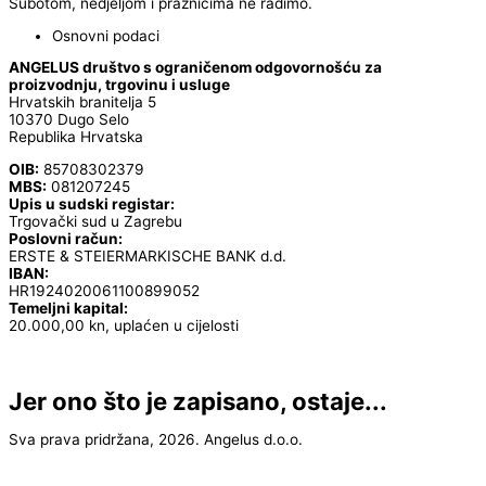
Subotom, nedjeljom i praznicima ne radimo.
Osnovni podaci
ANGELUS društvo s ograničenom odgovornošću za
proizvodnju, trgovinu i usluge
Hrvatskih branitelja 5
10370 Dugo Selo
Republika Hrvatska
OIB:
85708302379
MBS:
081207245
Upis u sudski registar:
Trgovački sud u Zagrebu
Poslovni račun:
ERSTE & STEIERMARKISCHE BANK d.d.
IBAN:
HR1924020061100899052
Temeljni kapital:
20.000,00 kn, uplaćen u cijelosti
Jer ono što je zapisano, ostaje...
Sva prava pridržana, 2026. Angelus d.o.o.