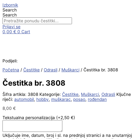
Skip
Čestitka
Izbornik
to
br.
Search
content
3808
Search
količina
Prijavi se
0,00
€
0
Cart
Podijeli:
Početna
/
Čestitke
/
Odrasli
/
Muškarci
/ Čestitka br. 3808
Čestitka br. 3808
Šifra artikla:
3808
Kategorije:
Čestitke
,
Muškarci
,
Odrasli
Ključne
riječi:
automobil
,
hobby
,
muškarac
,
posao
,
rođendan
8,00
€
Tekstualna personalizacija
(+2,50 €)
Uključuje ime, datum, broj i sl. na prednjoj stranici a na unutarnjoj