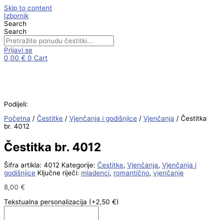
Skip to content
Izbornik
Search
Search
Prijavi se
0,00
€
0
Cart
Podijeli:
Početna
/
Čestitke
/
Vjenčanja i godišnjice
/
Vjenčanja
/ Čestitka
br. 4012
Čestitka br. 4012
Šifra artikla:
4012
Kategorije:
Čestitke
,
Vjenčanja
,
Vjenčanja i
godišnjice
Ključne riječi:
mladenci
,
romantično
,
vjenčanje
8,00
€
Tekstualna personalizacija
(+2,50 €)