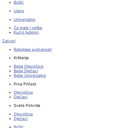
Božić
Uskrs
Univerzalno
Za male i velike
Kućni ljubimci
Zatvori
Religijske svečanosti
Krštenje
Bebe Djevojčice
Bebe Dječaci
Bebe Univerzalno
Prva Pričest
Djevojčice
Dječaci
Sveta Potvrda
Djevojčice
Dječaci
Božić