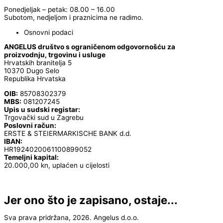
Ponedjeljak – petak: 08.00 – 16.00
Subotom, nedjeljom i praznicima ne radimo.
Osnovni podaci
ANGELUS društvo s ograničenom odgovornošću za
proizvodnju, trgovinu i usluge
Hrvatskih branitelja 5
10370 Dugo Selo
Republika Hrvatska
OIB:
85708302379
MBS:
081207245
Upis u sudski registar:
Trgovački sud u Zagrebu
Poslovni račun:
ERSTE & STEIERMARKISCHE BANK d.d.
IBAN:
HR1924020061100899052
Temeljni kapital:
20.000,00 kn, uplaćen u cijelosti
Jer ono što je zapisano, ostaje...
Sva prava pridržana, 2026. Angelus d.o.o.