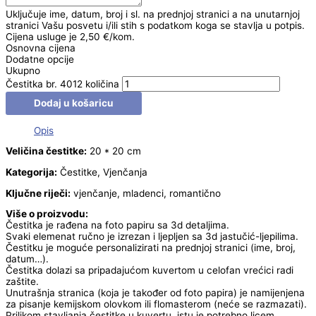
Uključuje ime, datum, broj i sl. na prednjoj stranici a na unutarnjoj
stranici Vašu posvetu i/ili stih s podatkom koga se stavlja u potpis.
Cijena usluge je 2,50 €/kom.
Osnovna cijena
Dodatne opcije
Ukupno
Čestitka br. 4012 količina
Dodaj u košaricu
Opis
Veličina čestitke:
20 * 20 cm
Kategorija:
Čestitke, Vjenčanja
Ključne riječi:
vjenčanje, mladenci, romantično
Više o proizvodu:
Čestitka je rađena na foto papiru sa 3d detaljima.
Svaki elemenat ručno je izrezan i ljepljen sa 3d jastučić-ljepilima.
Čestitku je moguće personalizirati na prednjoj stranici (ime, broj,
datum…).
Čestitka dolazi sa pripadajućom kuvertom u celofan vrećici radi
zaštite.
Unutrašnja stranica (koja je također od foto papira) je namijenjena
za pisanje kemijskom olovkom ili flomasterom (neće se razmazati).
Prilikom stavljanja čestitke u kuvertu, istu je potrebno licem