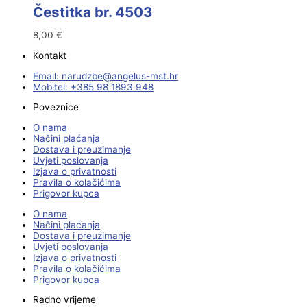
Čestitka br. 4503
8,00
€
Kontakt
Email:
@ebzduran
rh.tsm-sulegna
Mobitel: +385 98 1893 948
Poveznice
O nama
Načini plaćanja
Dostava i preuzimanje
Uvjeti poslovanja
Izjava o privatnosti
Pravila o kolačićima
Prigovor kupca
O nama
Načini plaćanja
Dostava i preuzimanje
Uvjeti poslovanja
Izjava o privatnosti
Pravila o kolačićima
Prigovor kupca
Radno vrijeme