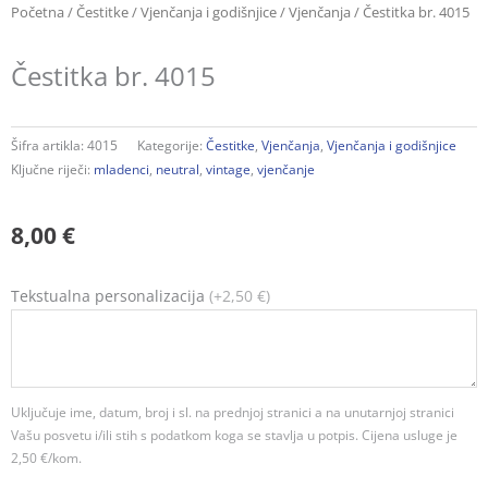
Početna
/
Čestitke
/
Vjenčanja i godišnjice
/
Vjenčanja
/ Čestitka br. 4015
Čestitka br. 4015
Šifra artikla:
4015
Kategorije:
Čestitke
,
Vjenčanja
,
Vjenčanja i godišnjice
Ključne riječi:
mladenci
,
neutral
,
vintage
,
vjenčanje
8,00
€
Čestitka
Tekstualna personalizacija
(+2,50 €)
br.
4015
količina
Uključuje ime, datum, broj i sl. na prednjoj stranici a na unutarnjoj stranici
Vašu posvetu i/ili stih s podatkom koga se stavlja u potpis. Cijena usluge je
2,50 €/kom.