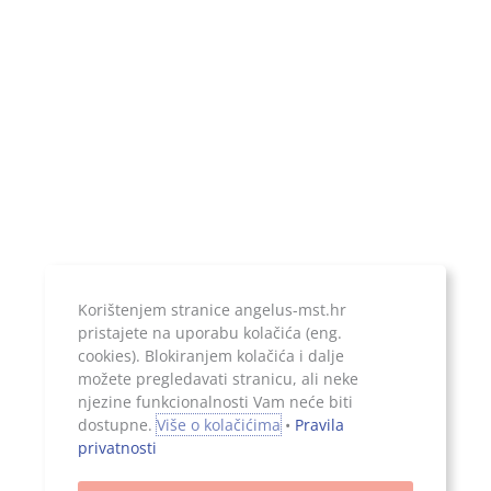
Temeljni kapital:
20.000,00 kn, uplaćen u cijelosti
Jer ono što je zapisano, ostaje...
Korištenjem stranice angelus-mst.hr
pristajete na uporabu kolačića (eng.
cookies). Blokiranjem kolačića i dalje
možete pregledavati stranicu, ali neke
njezine funkcionalnosti Vam neće biti
Sva prava pridržana, 2026. Angelus d.o.o.
dostupne.
Više o kolačićima
•
Pravila
privatnosti