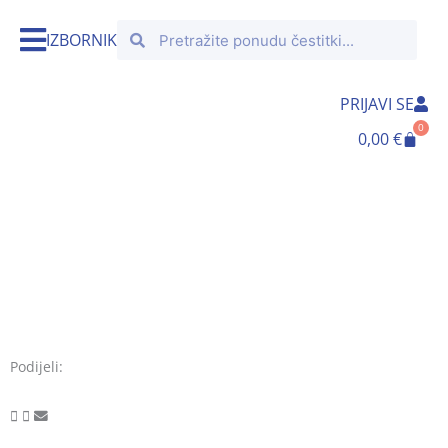
Skip
Search
Search
to
IZBORNIK
content
PRIJAVI SE
0
Cart
0,00
€
Podijeli: