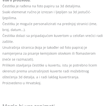
Više o proizvodu:
Čestitka je rađena na foto papiru sa 3d detaljima.
Svaki elemenat ručno je izrezan i ljepljen sa 3d jastučić-
ljepilima.
Čestitku je moguće personalizirati na prednjoj stranici (ime,
broj, datum…).
Čestitka dolazi sa pripadajućom kuvertom u celofan vrećici radi
zaštite.
Unutrašnja stranica (koja je također od foto papira) je
namijenjena za pisanje kemijskom olovkom ili flomasterom
(neće se razmazati).
Prilikom stavljanja čestitke u kuvertu, istu je potrebno licem
okrenuti prema unutrašnjosti kuverte radi možebitnog
oštećenja 3d detalja, a i radi lakšeg kuvertiranja.
Proizvedeno u Hrvatskoj.