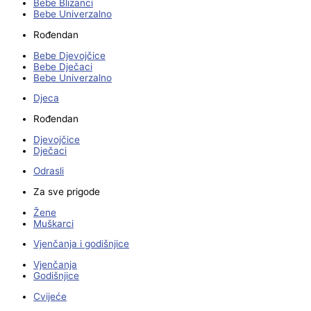
Bebe Blizanci
Bebe Univerzalno
Rođendan
Bebe Djevojčice
Bebe Dječaci
Bebe Univerzalno
Djeca
Rođendan
Djevojčice
Dječaci
Odrasli
Za sve prigode
Žene
Muškarci
Vjenčanja i godišnjice
Vjenčanja
Godišnjice
Cvijeće