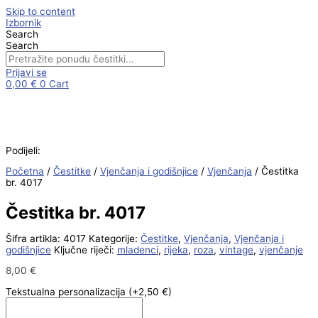
Skip to content
Izbornik
Search
Search
Prijavi se
0,00
€
0
Cart
Podijeli:
Početna
/
Čestitke
/
Vjenčanja i godišnjice
/
Vjenčanja
/ Čestitka
br. 4017
Čestitka br. 4017
Šifra artikla:
4017
Kategorije:
Čestitke
,
Vjenčanja
,
Vjenčanja i
godišnjice
Ključne riječi:
mladenci
,
rijeka
,
roza
,
vintage
,
vjenčanje
8,00
€
Tekstualna personalizacija
(+2,50 €)