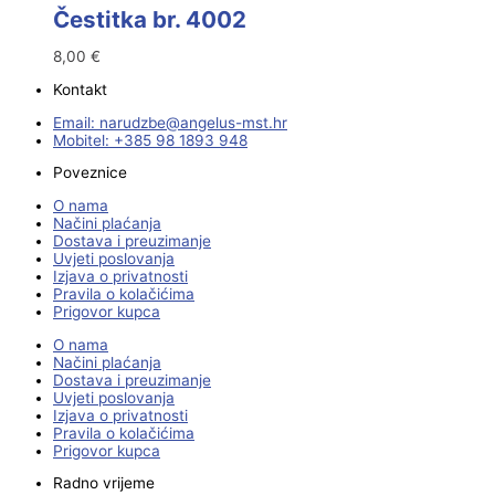
Čestitka br. 4002
8,00
€
Kontakt
Email:
@ebzduran
rh.tsm-sulegna
Mobitel: +385 98 1893 948
Poveznice
O nama
Načini plaćanja
Dostava i preuzimanje
Uvjeti poslovanja
Izjava o privatnosti
Pravila o kolačićima
Prigovor kupca
O nama
Načini plaćanja
Dostava i preuzimanje
Uvjeti poslovanja
Izjava o privatnosti
Pravila o kolačićima
Prigovor kupca
Radno vrijeme