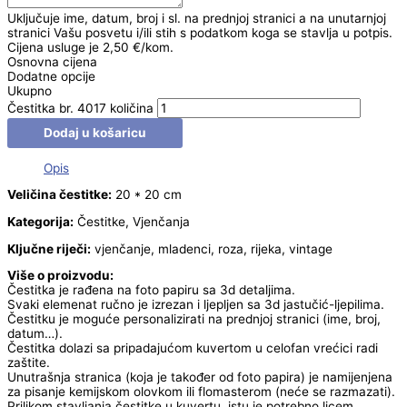
Uključuje ime, datum, broj i sl. na prednjoj stranici a na unutarnjoj
stranici Vašu posvetu i/ili stih s podatkom koga se stavlja u potpis.
Cijena usluge je 2,50 €/kom.
Osnovna cijena
Dodatne opcije
Ukupno
Čestitka br. 4017 količina
Dodaj u košaricu
Opis
Veličina čestitke:
20 * 20 cm
Kategorija:
Čestitke, Vjenčanja
Ključne riječi:
vjenčanje, mladenci, roza, rijeka, vintage
Više o proizvodu:
Čestitka je rađena na foto papiru sa 3d detaljima.
Svaki elemenat ručno je izrezan i ljepljen sa 3d jastučić-ljepilima.
Čestitku je moguće personalizirati na prednjoj stranici (ime, broj,
datum…).
Čestitka dolazi sa pripadajućom kuvertom u celofan vrećici radi
zaštite.
Unutrašnja stranica (koja je također od foto papira) je namijenjena
za pisanje kemijskom olovkom ili flomasterom (neće se razmazati).
Prilikom stavljanja čestitke u kuvertu, istu je potrebno licem