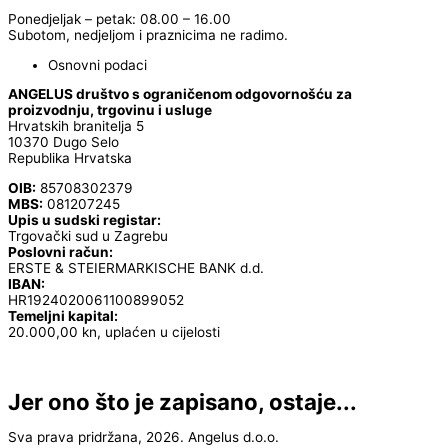
Ponedjeljak – petak: 08.00 – 16.00
Subotom, nedjeljom i praznicima ne radimo.
Osnovni podaci
ANGELUS društvo s ograničenom odgovornošću za
proizvodnju, trgovinu i usluge
Hrvatskih branitelja 5
10370 Dugo Selo
Republika Hrvatska
OIB:
85708302379
MBS:
081207245
Upis u sudski registar:
Trgovački sud u Zagrebu
Poslovni račun:
ERSTE & STEIERMARKISCHE BANK d.d.
IBAN:
HR1924020061100899052
Temeljni kapital:
20.000,00 kn, uplaćen u cijelosti
Jer ono što je zapisano, ostaje...
Sva prava pridržana, 2026. Angelus d.o.o.