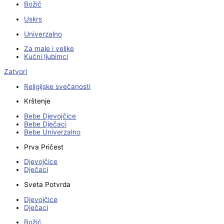
Božić
Uskrs
Univerzalno
Za male i velike
Kućni ljubimci
Zatvori
Religijske svečanosti
Krštenje
Bebe Djevojčice
Bebe Dječaci
Bebe Univerzalno
Prva Pričest
Djevojčice
Dječaci
Sveta Potvrda
Djevojčice
Dječaci
Božić