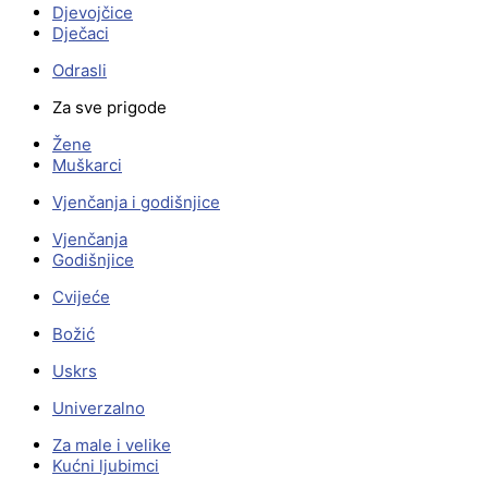
Djevojčice
Dječaci
Odrasli
Za sve prigode
Žene
Muškarci
Vjenčanja i godišnjice
Vjenčanja
Godišnjice
Cvijeće
Božić
Uskrs
Univerzalno
Za male i velike
Kućni ljubimci