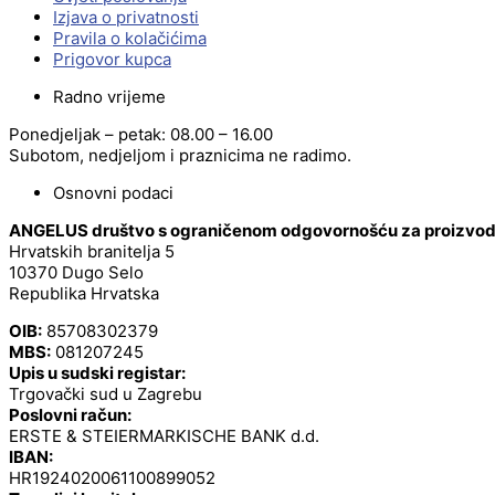
Izjava o privatnosti
Pravila o kolačićima
Prigovor kupca
Radno vrijeme
Ponedjeljak – petak: 08.00 – 16.00
Subotom, nedjeljom i praznicima ne radimo.
Osnovni podaci
ANGELUS društvo s ograničenom odgovornošću za proizvodnj
Hrvatskih branitelja 5
10370 Dugo Selo
Republika Hrvatska
OIB:
85708302379
MBS:
081207245
Upis u sudski registar:
Trgovački sud u Zagrebu
Poslovni račun:
ERSTE & STEIERMARKISCHE BANK d.d.
IBAN:
HR1924020061100899052