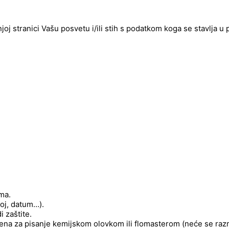
njoj stranici Vašu posvetu i/ili stih s podatkom koga se stavlja u
ima.
roj, datum…).
 zaštite.
njena za pisanje kemijskom olovkom ili flomasterom (neće se raz