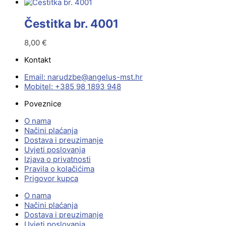
Čestitka br. 4001
8,00
€
Kontakt
Email:
@ebzduran
rh.tsm-sulegna
Mobitel: +385 98 1893 948
Poveznice
O nama
Načini plaćanja
Dostava i preuzimanje
Uvjeti poslovanja
Izjava o privatnosti
Pravila o kolačićima
Prigovor kupca
O nama
Načini plaćanja
Dostava i preuzimanje
Uvjeti poslovanja