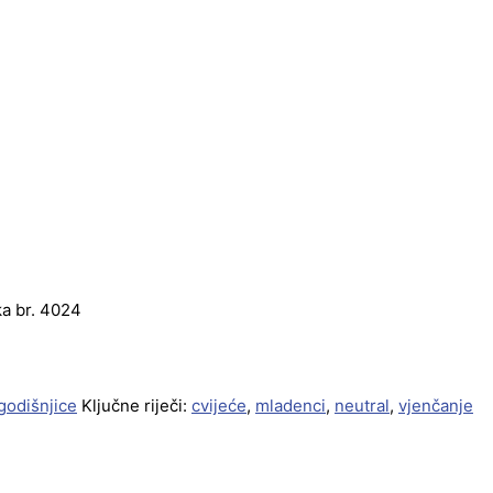
ka br. 4024
godišnjice
Ključne riječi:
cvijeće
,
mladenci
,
neutral
,
vjenčanje