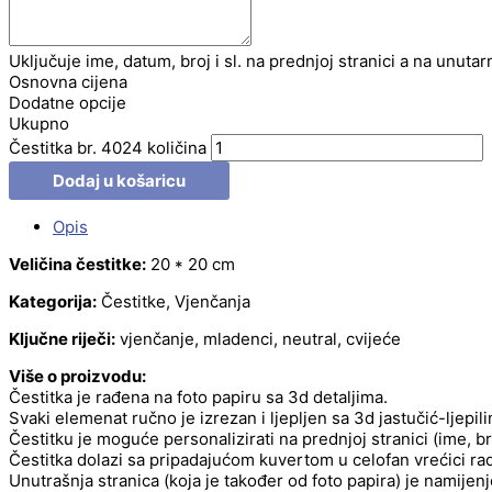
Uključuje ime, datum, broj i sl. na prednjoj stranici a na unutar
Osnovna cijena
Dodatne opcije
Ukupno
Čestitka br. 4024 količina
Dodaj u košaricu
Opis
Veličina čestitke:
20 * 20 cm
Kategorija:
Čestitke, Vjenčanja
Ključne riječi:
vjenčanje, mladenci, neutral, cvijeće
Više o proizvodu:
Čestitka je rađena na foto papiru sa 3d detaljima.
Svaki elemenat ručno je izrezan i ljepljen sa 3d jastučić-ljepil
Čestitku je moguće personalizirati na prednjoj stranici (ime, b
Čestitka dolazi sa pripadajućom kuvertom u celofan vrećici radi
Unutrašnja stranica (koja je također od foto papira) je namije