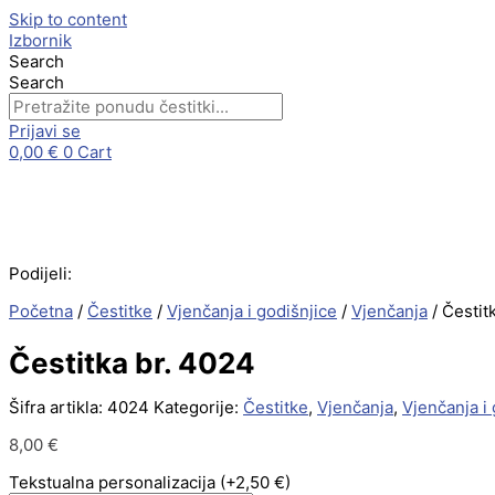
Skip to content
Izbornik
Search
Search
Prijavi se
0,00
€
0
Cart
Podijeli:
Početna
/
Čestitke
/
Vjenčanja i godišnjice
/
Vjenčanja
/ Čestit
Čestitka br. 4024
Šifra artikla:
4024
Kategorije:
Čestitke
,
Vjenčanja
,
Vjenčanja i 
8,00
€
Tekstualna personalizacija
(+2,50 €)