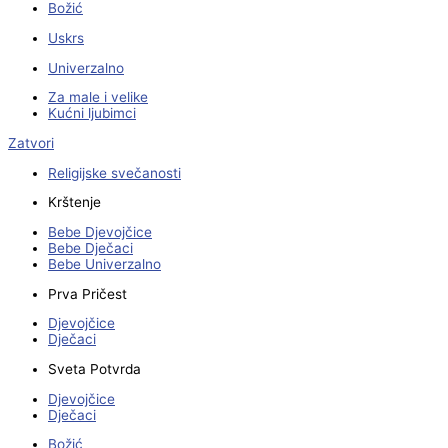
Božić
Uskrs
Univerzalno
Za male i velike
Kućni ljubimci
Zatvori
Religijske svečanosti
Krštenje
Bebe Djevojčice
Bebe Dječaci
Bebe Univerzalno
Prva Pričest
Djevojčice
Dječaci
Sveta Potvrda
Djevojčice
Dječaci
Božić