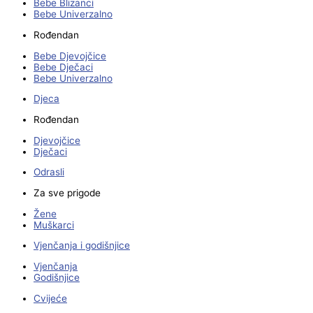
Bebe Blizanci
Bebe Univerzalno
Rođendan
Bebe Djevojčice
Bebe Dječaci
Bebe Univerzalno
Djeca
Rođendan
Djevojčice
Dječaci
Odrasli
Za sve prigode
Žene
Muškarci
Vjenčanja i godišnjice
Vjenčanja
Godišnjice
Cvijeće