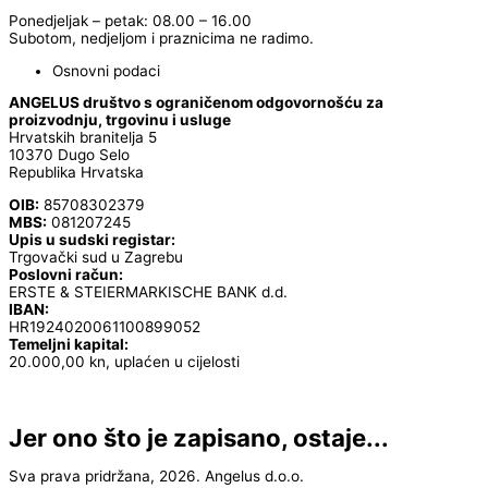
Ponedjeljak – petak: 08.00 – 16.00
Subotom, nedjeljom i praznicima ne radimo.
Osnovni podaci
ANGELUS društvo s ograničenom odgovornošću za
proizvodnju, trgovinu i usluge
Hrvatskih branitelja 5
10370 Dugo Selo
Republika Hrvatska
OIB:
85708302379
MBS:
081207245
Upis u sudski registar:
Trgovački sud u Zagrebu
Poslovni račun:
ERSTE & STEIERMARKISCHE BANK d.d.
IBAN:
HR1924020061100899052
Temeljni kapital:
20.000,00 kn, uplaćen u cijelosti
Jer ono što je zapisano, ostaje...
Sva prava pridržana, 2026. Angelus d.o.o.