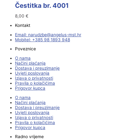
Čestitka br. 4001
8,00
€
Kontakt
Email:
@ebzduran
rh.tsm-sulegna
Mobitel: +385 98 1893 948
Poveznice
O nama
Načini plaćanja
Dostava i preuzimanje
Uvjeti poslovanja
Izjava o privatnosti
Pravila o kolačićima
Prigovor kupca
O nama
Načini plaćanja
Dostava i preuzimanje
Uvjeti poslovanja
Izjava o privatnosti
Pravila o kolačićima
Prigovor kupca
Radno vrijeme