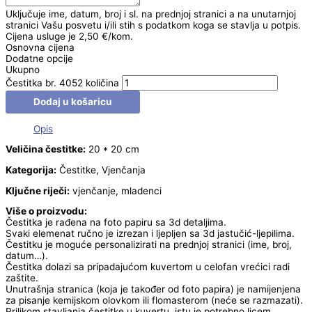
Uključuje ime, datum, broj i sl. na prednjoj stranici a na unutarnjoj
stranici Vašu posvetu i/ili stih s podatkom koga se stavlja u potpis.
Cijena usluge je 2,50 €/kom.
Osnovna cijena
Dodatne opcije
Ukupno
Čestitka br. 4052 količina
Dodaj u košaricu
Opis
Veličina čestitke:
20 * 20 cm
Kategorija:
Čestitke, Vjenčanja
Ključne riječi:
vjenčanje, mladenci
Više o proizvodu:
Čestitka je rađena na foto papiru sa 3d detaljima.
Svaki elemenat ručno je izrezan i ljepljen sa 3d jastučić-ljepilima.
Čestitku je moguće personalizirati na prednjoj stranici (ime, broj,
datum…).
Čestitka dolazi sa pripadajućom kuvertom u celofan vrećici radi
zaštite.
Unutrašnja stranica (koja je također od foto papira) je namijenjena
za pisanje kemijskom olovkom ili flomasterom (neće se razmazati).
Prilikom stavljanja čestitke u kuvertu, istu je potrebno licem