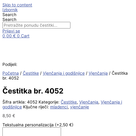
Skip to content
Izbornik
Search
Search
Prijavi se
0,00
€
0
Cart
Podijeli:
Početna
/
Čestitke
/
Vjenčanja i godišnjice
/
Vjenčanja
/ Čestitka
br. 4052
Čestitka br. 4052
Šifra artikla:
4052
Kategorije:
Čestitke
,
Vjenčanja
,
Vjenčanja i
godišnjice
Ključne riječi:
mladenci
,
vjenčanje
8,50
€
Tekstualna personalizacija
(+2,50 €)