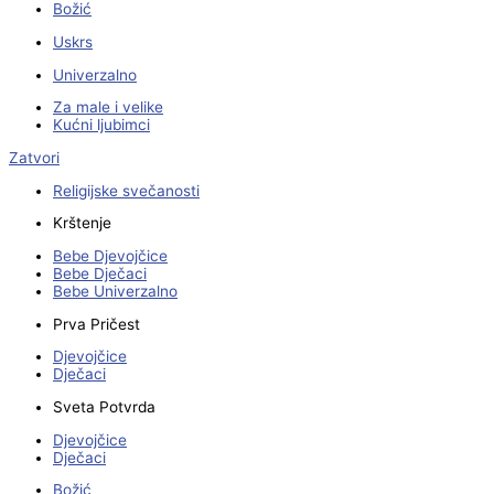
Božić
Uskrs
Univerzalno
Za male i velike
Kućni ljubimci
Zatvori
Religijske svečanosti
Krštenje
Bebe Djevojčice
Bebe Dječaci
Bebe Univerzalno
Prva Pričest
Djevojčice
Dječaci
Sveta Potvrda
Djevojčice
Dječaci
Božić