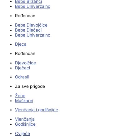
Bebe Blizanci
Bebe Univerzalno
Rođendan
Bebe Djevojčice
Bebe Dječaci
Bebe Univerzalno
Djeca
Rođendan
Djevojčice
Dječaci
Odrasli
Za sve prigode
Žene
Muškarci
Vjenčanja i godišnjice
Vjenčanja
Godišnjice
Cvijeće