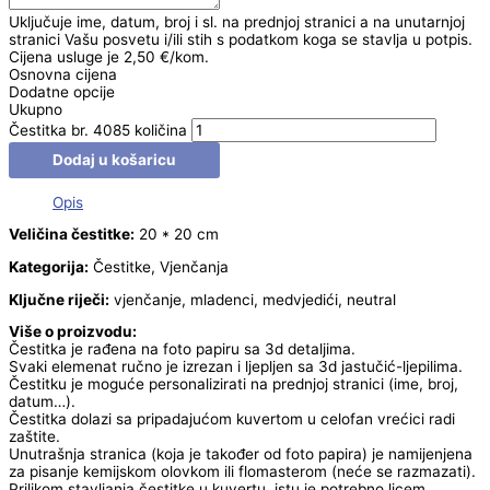
Uključuje ime, datum, broj i sl. na prednjoj stranici a na unutarnjoj
stranici Vašu posvetu i/ili stih s podatkom koga se stavlja u potpis.
Cijena usluge je 2,50 €/kom.
Osnovna cijena
Dodatne opcije
Ukupno
Čestitka br. 4085 količina
Dodaj u košaricu
Opis
Veličina čestitke:
20 * 20 cm
Kategorija:
Čestitke, Vjenčanja
Ključne riječi:
vjenčanje, mladenci, medvjedići, neutral
Više o proizvodu:
Čestitka je rađena na foto papiru sa 3d detaljima.
Svaki elemenat ručno je izrezan i ljepljen sa 3d jastučić-ljepilima.
Čestitku je moguće personalizirati na prednjoj stranici (ime, broj,
datum…).
Čestitka dolazi sa pripadajućom kuvertom u celofan vrećici radi
zaštite.
Unutrašnja stranica (koja je također od foto papira) je namijenjena
za pisanje kemijskom olovkom ili flomasterom (neće se razmazati).
Prilikom stavljanja čestitke u kuvertu, istu je potrebno licem