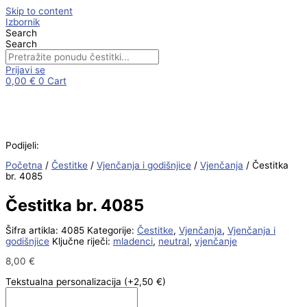
Skip to content
Izbornik
Search
Search
Prijavi se
0,00
€
0
Cart
Podijeli:
Početna
/
Čestitke
/
Vjenčanja i godišnjice
/
Vjenčanja
/ Čestitka
br. 4085
Čestitka br. 4085
Šifra artikla:
4085
Kategorije:
Čestitke
,
Vjenčanja
,
Vjenčanja i
godišnjice
Ključne riječi:
mladenci
,
neutral
,
vjenčanje
8,00
€
Tekstualna personalizacija
(+2,50 €)