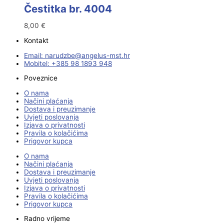
Čestitka br. 4004
8,00
€
Kontakt
Email:
@ebzduran
rh.tsm-sulegna
Mobitel: +385 98 1893 948
Poveznice
O nama
Načini plaćanja
Dostava i preuzimanje
Uvjeti poslovanja
Izjava o privatnosti
Pravila o kolačićima
Prigovor kupca
O nama
Načini plaćanja
Dostava i preuzimanje
Uvjeti poslovanja
Izjava o privatnosti
Pravila o kolačićima
Prigovor kupca
Radno vrijeme