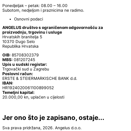
Ponedjeljak – petak: 08.00 – 16.00
Subotom, nedjeljom i praznicima ne radimo.
Osnovni podaci
ANGELUS društvo s ograničenom odgovornošću za
proizvodnju, trgovinu i usluge
Hrvatskih branitelja 5
10370 Dugo Selo
Republika Hrvatska
OIB:
85708302379
MBS:
081207245
Upis u sudski registar:
Trgovački sud u Zagrebu
Poslovni račun:
ERSTE & STEIERMARKISCHE BANK d.d.
IBAN:
HR1924020061100899052
Temeljni kapital:
20.000,00 kn, uplaćen u cijelosti
Jer ono što je zapisano, ostaje...
Sva prava pridržana, 2026. Angelus d.o.o.