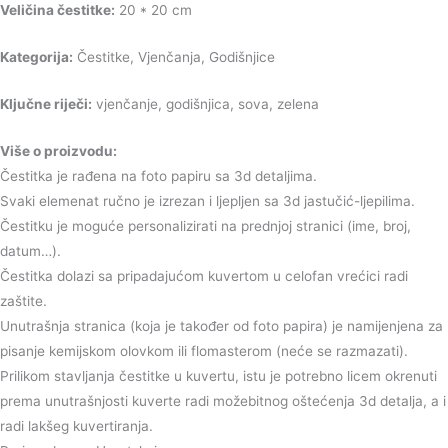
Veličina čestitke:
20 * 20 cm
Kategorija:
Čestitke, Vjenčanja, Godišnjice
Ključne riječi:
vjenčanje, godišnjica, sova, zelena
Više o proizvodu:
Čestitka je rađena na foto papiru sa 3d detaljima.
Svaki elemenat ručno je izrezan i ljepljen sa 3d jastučić-ljepilima.
Čestitku je moguće personalizirati na prednjoj stranici (ime, broj,
datum…).
Čestitka dolazi sa pripadajućom kuvertom u celofan vrećici radi
zaštite.
Unutrašnja stranica (koja je također od foto papira) je namijenjena za
pisanje kemijskom olovkom ili flomasterom (neće se razmazati).
Prilikom stavljanja čestitke u kuvertu, istu je potrebno licem okrenuti
prema unutrašnjosti kuverte radi možebitnog oštećenja 3d detalja, a i
radi lakšeg kuvertiranja.