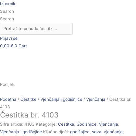
Skip
Čestitka
Izbornik
to
br.
Search
content
4103
Search
količina
Prijavi se
0,00
€
0
Cart
Podijeli:
Početna
/
Čestitke
/
Vjenčanja i godišnjice
/
Vjenčanja
/ Čestitka br.
4103
Čestitka br. 4103
Šifra artikla:
4103
Kategorije:
Čestitke
,
Godišnjice
,
Vjenčanja
,
Vjenčanja i godišnjice
Ključne riječi:
godišnjica
,
sova
,
vjenčanje
,