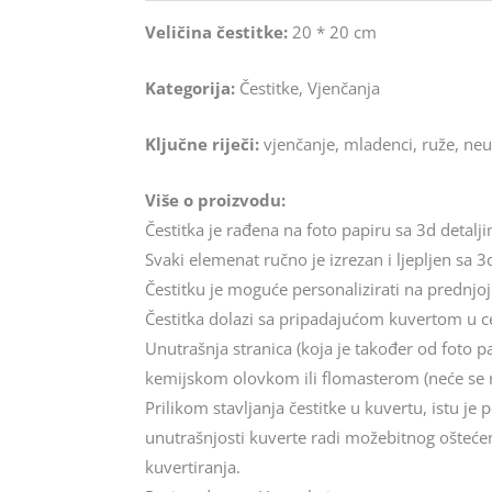
Veličina čestitke:
20 * 20 cm
Kategorija:
Čestitke, Vjenčanja
Ključne riječi:
vjenčanje, mladenci, ruže, neu
Više o proizvodu:
Čestitka je rađena na foto papiru sa 3d detalj
Svaki elemenat ručno je izrezan i ljepljen sa 3d
Čestitku je moguće personalizirati na prednjoj
Čestitka dolazi sa pripadajućom kuvertom u cel
Unutrašnja stranica (koja je također od foto p
kemijskom olovkom ili flomasterom (neće se 
Prilikom stavljanja čestitke u kuvertu, istu j
unutrašnjosti kuverte radi možebitnog oštećenj
kuvertiranja.