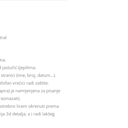
tral
ima.
 jastučić-ljepilima.
 stranici (ime, broj, datum…).
ofan vrećici radi zaštite.
apira) je namijenjena za pisanje
razmazati).
e potrebno licem okrenuti prema
a 3d detalja, a i radi lakšeg