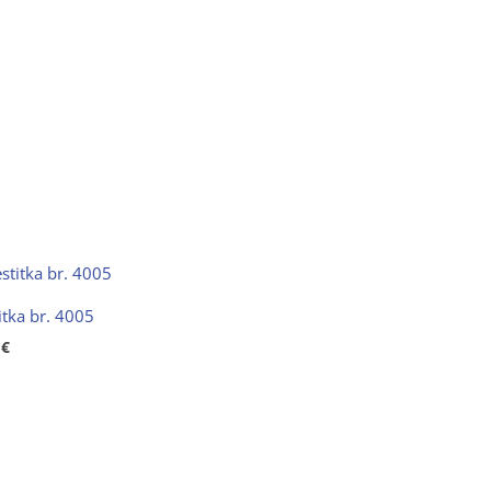
itka br. 4005
0
€