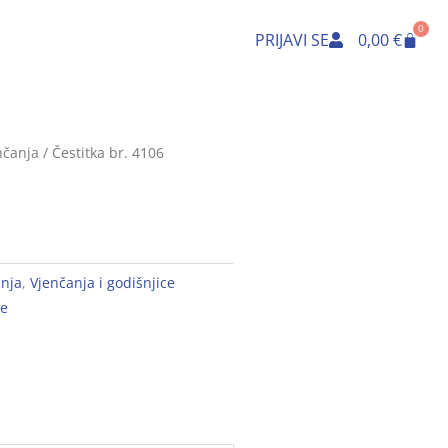
0
Cart
PRIJAVI SE
0,00
€
nčanja
/ Čestitka br. 4106
anja
,
Vjenčanja i godišnjice
je