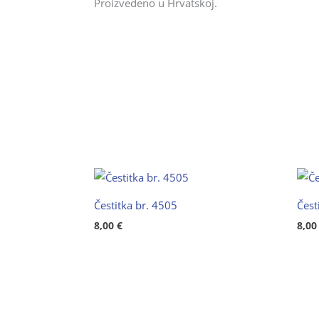
Proizvedeno u Hrvatskoj.
Čestitka br. 4505
Čest
8,00
€
8,0