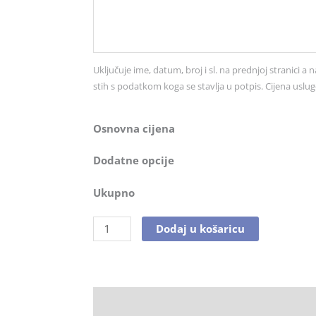
br.
4106
količina
Uključuje ime, datum, broj i sl. na prednjoj stranici a n
stih s podatkom koga se stavlja u potpis. Cijena uslug
Osnovna cijena
Dodatne opcije
Ukupno
Dodaj u košaricu
Opis