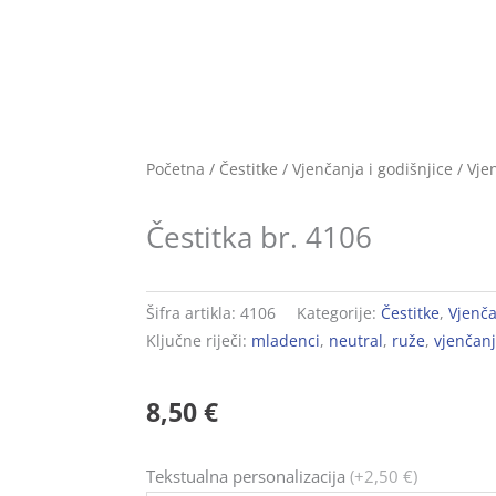
Početna
/
Čestitke
/
Vjenčanja i godišnjice
/
Vje
Čestitka br. 4106
Šifra artikla:
4106
Kategorije:
Čestitke
,
Vjenč
Ključne riječi:
mladenci
,
neutral
,
ruže
,
vjenčan
8,50
€
Čestitka
Tekstualna personalizacija
(+2,50 €)