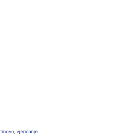
ntinovo
,
vjenčanje