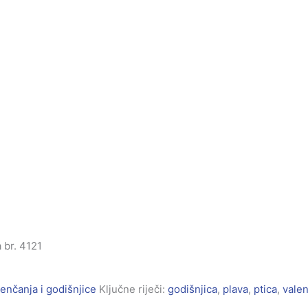
 br. 4121
enčanja i godišnjice
Ključne riječi:
godišnjica
,
plava
,
ptica
,
vale