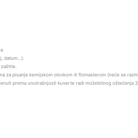
a.
oj, datum…).
zaštite.
jena za pisanje kemijskom olovkom ili flomasterom (neće se razm
krenuti prema unutrašnjosti kuverte radi možebitnog oštećenja 3d 