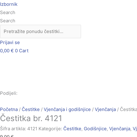
Skip
Čestitka
Izbornik
to
br.
Search
content
4121
Search
količina
Prijavi se
0,00
€
0
Cart
Podijeli:
Početna
/
Čestitke
/
Vjenčanja i godišnjice
/
Vjenčanja
/ Čestitka
Čestitka br. 4121
Šifra artikla:
4121
Kategorije:
Čestitke
,
Godišnjice
,
Vjenčanja
,
Vj
9,00
€