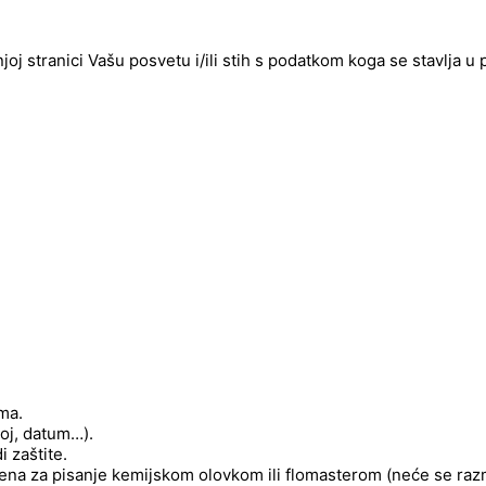
njoj stranici Vašu posvetu i/ili stih s podatkom koga se stavlja u
ima.
roj, datum…).
 zaštite.
njena za pisanje kemijskom olovkom ili flomasterom (neće se raz