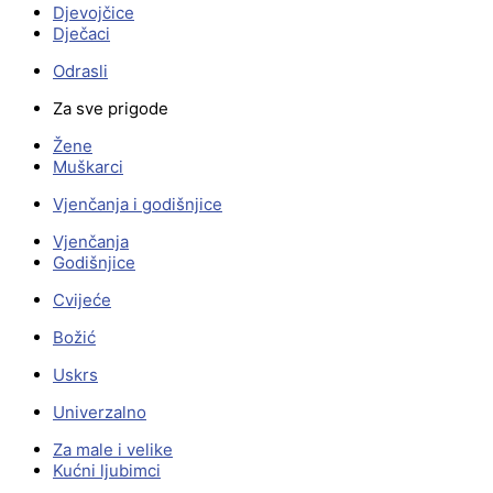
Djevojčice
Dječaci
Odrasli
Za sve prigode
Žene
Muškarci
Vjenčanja i godišnjice
Vjenčanja
Godišnjice
Cvijeće
Božić
Uskrs
Univerzalno
Za male i velike
Kućni ljubimci