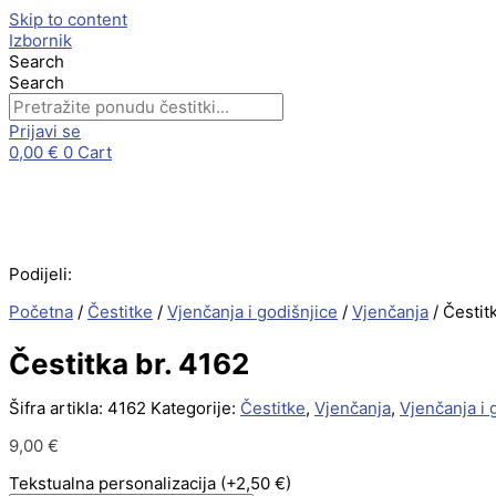
Skip to content
Izbornik
Search
Search
Prijavi se
0,00
€
0
Cart
Podijeli:
Početna
/
Čestitke
/
Vjenčanja i godišnjice
/
Vjenčanja
/ Čestit
Čestitka br. 4162
Šifra artikla:
4162
Kategorije:
Čestitke
,
Vjenčanja
,
Vjenčanja i 
9,00
€
Tekstualna personalizacija
(+2,50 €)