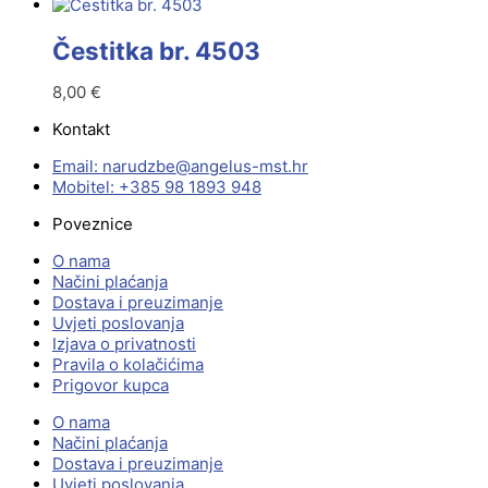
Čestitka br. 4503
8,00
€
Kontakt
Email:
@ebzduran
rh.tsm-sulegna
Mobitel: +385 98 1893 948
Poveznice
O nama
Načini plaćanja
Dostava i preuzimanje
Uvjeti poslovanja
Izjava o privatnosti
Pravila o kolačićima
Prigovor kupca
O nama
Načini plaćanja
Dostava i preuzimanje
Uvjeti poslovanja