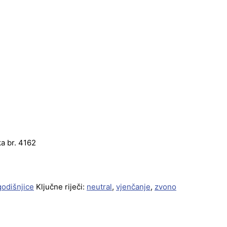
ka br. 4162
godišnjice
Ključne riječi:
neutral
,
vjenčanje
,
zvono