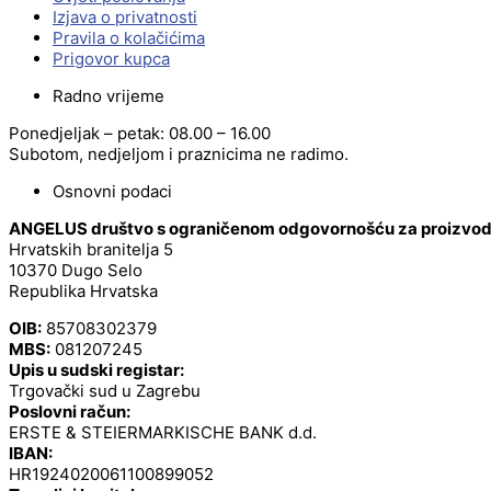
Izjava o privatnosti
Pravila o kolačićima
Prigovor kupca
Radno vrijeme
Ponedjeljak – petak: 08.00 – 16.00
Subotom, nedjeljom i praznicima ne radimo.
Osnovni podaci
ANGELUS društvo s ograničenom odgovornošću za proizvodnj
Hrvatskih branitelja 5
10370 Dugo Selo
Republika Hrvatska
OIB:
85708302379
MBS:
081207245
Upis u sudski registar:
Trgovački sud u Zagrebu
Poslovni račun:
ERSTE & STEIERMARKISCHE BANK d.d.
IBAN:
HR1924020061100899052