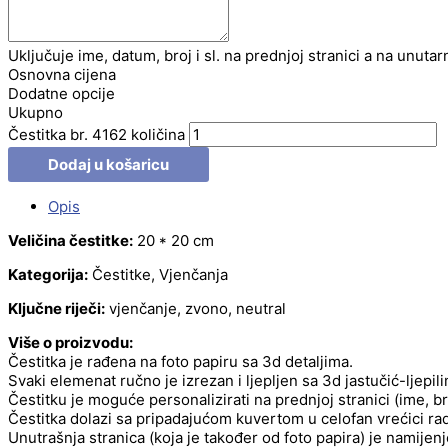
Uključuje ime, datum, broj i sl. na prednjoj stranici a na unutar
Osnovna cijena
Dodatne opcije
Ukupno
Čestitka br. 4162 količina
Dodaj u košaricu
Opis
Veličina čestitke:
20 * 20 cm
Kategorija:
Čestitke, Vjenčanja
Ključne riječi:
vjenčanje, zvono, neutral
Više o proizvodu:
Čestitka je rađena na foto papiru sa 3d detaljima.
Svaki elemenat ručno je izrezan i ljepljen sa 3d jastučić-ljepil
Čestitku je moguće personalizirati na prednjoj stranici (ime, b
Čestitka dolazi sa pripadajućom kuvertom u celofan vrećici radi
Unutrašnja stranica (koja je također od foto papira) je namije