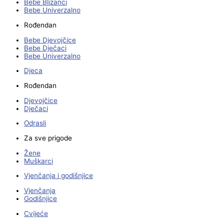
Bebe Blizanci
Bebe Univerzalno
Rođendan
Bebe Djevojčice
Bebe Dječaci
Bebe Univerzalno
Djeca
Rođendan
Djevojčice
Dječaci
Odrasli
Za sve prigode
Žene
Muškarci
Vjenčanja i godišnjice
Vjenčanja
Godišnjice
Cvijeće