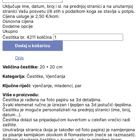
Uključuje ime, datum, broj i sl. na prednjoj stranici a na unutarnjoj
stranici Vašu posvetu i/ili stih s podatkom koga se stavlja u potpis.
Cijena usluge je 2,50 €/kom.
Osnovna cijena
Dodatne opcije
Ukupno
Čestitka br. 4211 količina
Dodaj u košaricu
Opis
Veličina čestitke:
20 * 20 cm
Kategorija:
Čestitke, Vjenčanja
Ključne riječi:
vjenčanje, mladenci, par
Više o proizvodu:
Čestitka je rađena na foto papiru sa 3d detaljima.
Svaki elemenat ručno je izrezan i ljepljen sa 3d jastučić-ljepilima.
Čestitku je moguće personalizirati na prednjoj stranici (ime, broj,
datum…).
Čestitka dolazi sa pripadajućom kuvertom u celofan vrećici radi
zaštite.
Unutrašnja stranica (koja je također od foto papira) je namijenjena
za pisanje kemijskom olovkom ili flomasterom (neće se razmazati).
Prilikom stavljanja čestitke u kuvertu, istu je potrebno licem