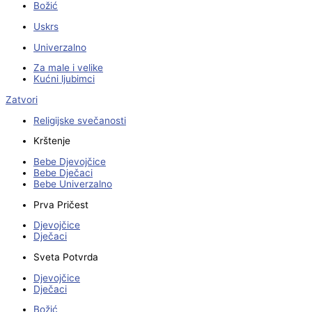
Božić
Uskrs
Univerzalno
Za male i velike
Kućni ljubimci
Zatvori
Religijske svečanosti
Krštenje
Bebe Djevojčice
Bebe Dječaci
Bebe Univerzalno
Prva Pričest
Djevojčice
Dječaci
Sveta Potvrda
Djevojčice
Dječaci
Božić