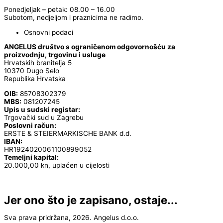
Ponedjeljak – petak: 08.00 – 16.00
Subotom, nedjeljom i praznicima ne radimo.
Osnovni podaci
ANGELUS društvo s ograničenom odgovornošću za
proizvodnju, trgovinu i usluge
Hrvatskih branitelja 5
10370 Dugo Selo
Republika Hrvatska
OIB:
85708302379
MBS:
081207245
Upis u sudski registar:
Trgovački sud u Zagrebu
Poslovni račun:
ERSTE & STEIERMARKISCHE BANK d.d.
IBAN:
HR1924020061100899052
Temeljni kapital:
20.000,00 kn, uplaćen u cijelosti
Jer ono što je zapisano, ostaje...
Sva prava pridržana, 2026. Angelus d.o.o.