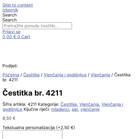
Skip to content
Izbornik
Search
Search
Prijavi se
0,00
€
0
Cart
Podijeli:
Početna
/
Čestitke
/
Vjenčanja i godišnjice
/
Vjenčanja
/ Čestitka
br. 4211
Čestitka br. 4211
Šifra artikla:
4211
Kategorije:
Čestitke
,
Vjenčanja
,
Vjenčanja i
godišnjice
Ključne riječi:
mladenci
,
par
,
vjenčanje
8,50
€
Tekstualna personalizacija
(+2,50 €)