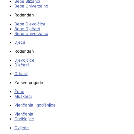
Bebe Blizanci
Bebe Univerzalno
Rođendan
Bebe Djevojčice
Bebe Dječaci
Bebe Univerzalno
Djeca
Rođendan
Djevojčice
Dječaci
Odrasli
Za sve prigode
Žene
Muškarci
Vjenčanja i godišnjice
Vjenčanja
Godišnjice
Cvijeće