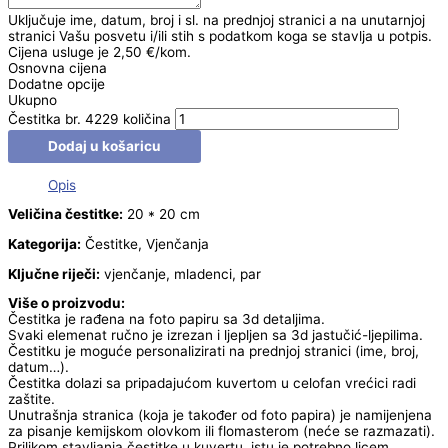
Uključuje ime, datum, broj i sl. na prednjoj stranici a na unutarnjoj
stranici Vašu posvetu i/ili stih s podatkom koga se stavlja u potpis.
Cijena usluge je 2,50 €/kom.
Osnovna cijena
Dodatne opcije
Ukupno
Čestitka br. 4229 količina
Dodaj u košaricu
Opis
Veličina čestitke:
20 * 20 cm
Kategorija:
Čestitke, Vjenčanja
Ključne riječi:
vjenčanje, mladenci, par
Više o proizvodu:
Čestitka je rađena na foto papiru sa 3d detaljima.
Svaki elemenat ručno je izrezan i ljepljen sa 3d jastučić-ljepilima.
Čestitku je moguće personalizirati na prednjoj stranici (ime, broj,
datum…).
Čestitka dolazi sa pripadajućom kuvertom u celofan vrećici radi
zaštite.
Unutrašnja stranica (koja je također od foto papira) je namijenjena
za pisanje kemijskom olovkom ili flomasterom (neće se razmazati).
Prilikom stavljanja čestitke u kuvertu, istu je potrebno licem