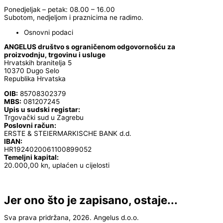
Ponedjeljak – petak: 08.00 – 16.00
Subotom, nedjeljom i praznicima ne radimo.
Osnovni podaci
ANGELUS društvo s ograničenom odgovornošću za
proizvodnju, trgovinu i usluge
Hrvatskih branitelja 5
10370 Dugo Selo
Republika Hrvatska
OIB:
85708302379
MBS:
081207245
Upis u sudski registar:
Trgovački sud u Zagrebu
Poslovni račun:
ERSTE & STEIERMARKISCHE BANK d.d.
IBAN:
HR1924020061100899052
Temeljni kapital:
20.000,00 kn, uplaćen u cijelosti
Jer ono što je zapisano, ostaje...
Sva prava pridržana, 2026. Angelus d.o.o.