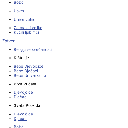
Božić
Uskrs
Univerzalno
Za male i velike
Kućni ljubimci
Zatvori
Religijske svečanosti
Krštenje
Bebe Djevojčice
Bebe Dječaci
Bebe Univerzalno
Prva Pričest
Djevojčice
Dječaci
Sveta Potvrda
Djevojčice
Dječaci
Božić