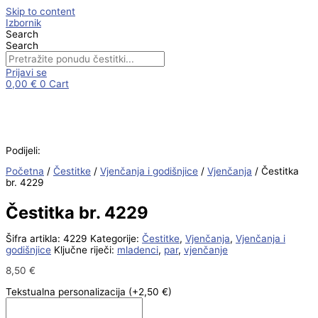
Skip to content
Izbornik
Search
Search
Prijavi se
0,00
€
0
Cart
Podijeli:
Početna
/
Čestitke
/
Vjenčanja i godišnjice
/
Vjenčanja
/ Čestitka
br. 4229
Čestitka br. 4229
Šifra artikla:
4229
Kategorije:
Čestitke
,
Vjenčanja
,
Vjenčanja i
godišnjice
Ključne riječi:
mladenci
,
par
,
vjenčanje
8,50
€
Tekstualna personalizacija
(+2,50 €)