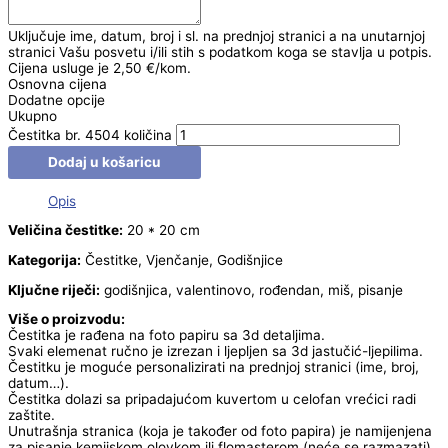
Uključuje ime, datum, broj i sl. na prednjoj stranici a na unutarnjoj
stranici Vašu posvetu i/ili stih s podatkom koga se stavlja u potpis.
Cijena usluge je 2,50 €/kom.
Osnovna cijena
Dodatne opcije
Ukupno
Čestitka br. 4504 količina
Dodaj u košaricu
Opis
Veličina čestitke:
20 * 20 cm
Kategorija:
Čestitke, Vjenčanje, Godišnjice
Ključne riječi:
godišnjica, valentinovo, rođendan, miš, pisanje
Više o proizvodu:
Čestitka je rađena na foto papiru sa 3d detaljima.
Svaki elemenat ručno je izrezan i ljepljen sa 3d jastučić-ljepilima.
Čestitku je moguće personalizirati na prednjoj stranici (ime, broj,
datum…).
Čestitka dolazi sa pripadajućom kuvertom u celofan vrećici radi
zaštite.
Unutrašnja stranica (koja je također od foto papira) je namijenjena
za pisanje kemijskom olovkom ili flomasterom (neće se razmazati).