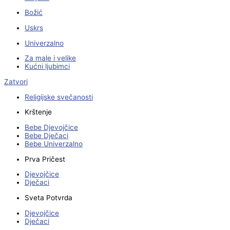
Božić
Uskrs
Univerzalno
Za male i velike
Kućni ljubimci
Zatvori
Religijske svečanosti
Krštenje
Bebe Djevojčice
Bebe Dječaci
Bebe Univerzalno
Prva Pričest
Djevojčice
Dječaci
Sveta Potvrda
Djevojčice
Dječaci