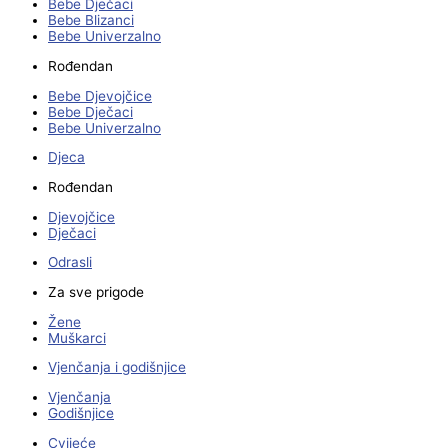
Bebe Dječaci
Bebe Blizanci
Bebe Univerzalno
Rođendan
Bebe Djevojčice
Bebe Dječaci
Bebe Univerzalno
Djeca
Rođendan
Djevojčice
Dječaci
Odrasli
Za sve prigode
Žene
Muškarci
Vjenčanja i godišnjice
Vjenčanja
Godišnjice
Cvijeće