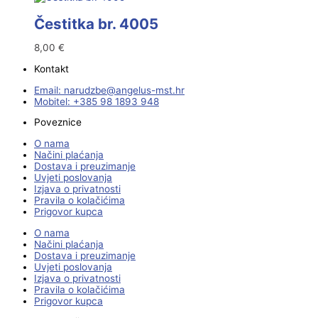
Čestitka br. 4005
8,00
€
Kontakt
Email:
@ebzduran
rh.tsm-sulegna
Mobitel: +385 98 1893 948
Poveznice
O nama
Načini plaćanja
Dostava i preuzimanje
Uvjeti poslovanja
Izjava o privatnosti
Pravila o kolačićima
Prigovor kupca
O nama
Načini plaćanja
Dostava i preuzimanje
Uvjeti poslovanja
Izjava o privatnosti
Pravila o kolačićima
Prigovor kupca