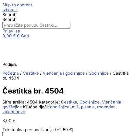
Skip to content
Izbornik
Search
Search
Prijavi se
0,00
€
0
Cart
Podijeli:
Početna
/
Čestitke
/
Vjenčanja i godišnjice
/
Godišnjice
/ Čestitka
br. 4504
Čestitka br. 4504
Šifra artikla:
4504
Kategorije:
Čestitke
,
Godišnjice
,
Vjenčanja i
godišnjice
Ključne riječi:
godišnjica
,
miš
,
pisanje
,
rođendan
,
valentinovo
8,00
€
Tekstualna personalizacija
(+2,50 €)