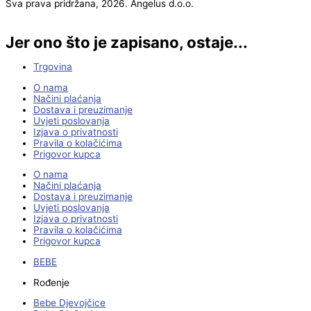
Sva prava pridržana, 2026. Angelus d.o.o.
Jer ono što je zapisano, ostaje...
Trgovina
O nama
Načini plaćanja
Dostava i preuzimanje
Uvjeti poslovanja
Izjava o privatnosti
Pravila o kolačićima
Prigovor kupca
O nama
Načini plaćanja
Dostava i preuzimanje
Uvjeti poslovanja
Izjava o privatnosti
Pravila o kolačićima
Prigovor kupca
BEBE
Rođenje
Bebe Djevojčice