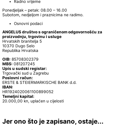
Radno vrijeme
Ponedjeljak – petak: 08.00 – 16.00
Subotom, nedjeljom i praznicima ne radimo.
Osnovni podaci
ANGELUS društvo s ograničenom odgovornošću za
proizvodnju, trgovinu i usluge
Hrvatskih branitelja 5
10370 Dugo Selo
Republika Hrvatska
OIB:
85708302379
MBS:
081207245
Upis u sudski registar:
Trgovački sud u Zagrebu
Poslovni račun:
ERSTE & STEIERMARKISCHE BANK d.d.
IBAN:
HR1924020061100899052
Temeljni kapital:
20.000,00 kn, uplaćen u cijelosti
Jer ono što je zapisano, ostaje...