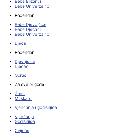
Bebe Blizanci
Bebe Univerzalno
Rođendan
Bebe Djevojčice
Bebe Dječaci
Bebe Univerzalno
Djeca
Rođendan
Djevojčice
Dječaci
Odrasli
Za sve prigode
Žene
Muškarci
Vjenčanja i godišnjice
Vjenčanja
Godišnjice
Cvijeće