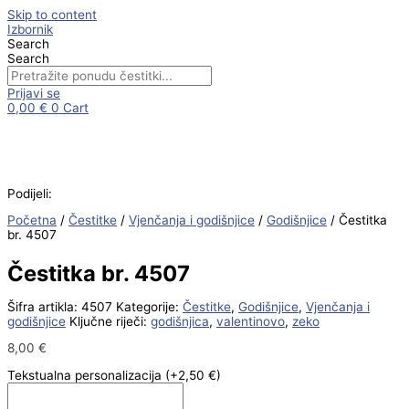
Skip to content
Izbornik
Search
Search
Prijavi se
0,00
€
0
Cart
Podijeli:
Početna
/
Čestitke
/
Vjenčanja i godišnjice
/
Godišnjice
/ Čestitka
br. 4507
Čestitka br. 4507
Šifra artikla:
4507
Kategorije:
Čestitke
,
Godišnjice
,
Vjenčanja i
godišnjice
Ključne riječi:
godišnjica
,
valentinovo
,
zeko
8,00
€
Tekstualna personalizacija
(+2,50 €)