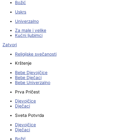
Božić
Uskrs
Univerzalno
Za male i velike
Kućni ljubimci
Zatvori
Religijske svečanosti
Krštenje
Bebe Djevojčice
Bebe Dječaci
Bebe Univerzalno
Prva Pričest
Djevojčice
Dječaci
Sveta Potvrda
Djevojčice
Dječaci
Božić