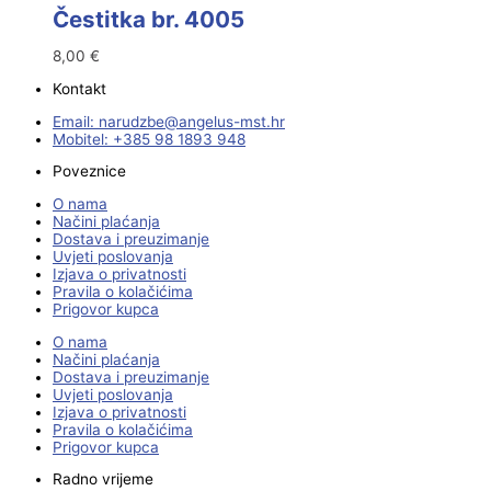
Čestitka br. 4005
8,00
€
Kontakt
Email:
@ebzduran
rh.tsm-sulegna
Mobitel: +385 98 1893 948
Poveznice
O nama
Načini plaćanja
Dostava i preuzimanje
Uvjeti poslovanja
Izjava o privatnosti
Pravila o kolačićima
Prigovor kupca
O nama
Načini plaćanja
Dostava i preuzimanje
Uvjeti poslovanja
Izjava o privatnosti
Pravila o kolačićima
Prigovor kupca
Radno vrijeme