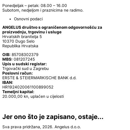
Ponedjeljak – petak: 08.00 – 16.00
Subotom, nedjeljom i praznicima ne radimo.
Osnovni podaci
ANGELUS društvo s ograničenom odgovornošću za
proizvodnju, trgovinu i usluge
Hrvatskih branitelja 5
10370 Dugo Selo
Republika Hrvatska
OIB:
85708302379
MBS:
081207245
Upis u sudski registar:
Trgovački sud u Zagrebu
Poslovni račun:
ERSTE & STEIERMARKISCHE BANK d.d.
IBAN:
HR1924020061100899052
Temeljni kapital:
20.000,00 kn, uplaćen u cijelosti
Jer ono što je zapisano, ostaje...
Sva prava pridržana, 2026. Angelus d.o.o.