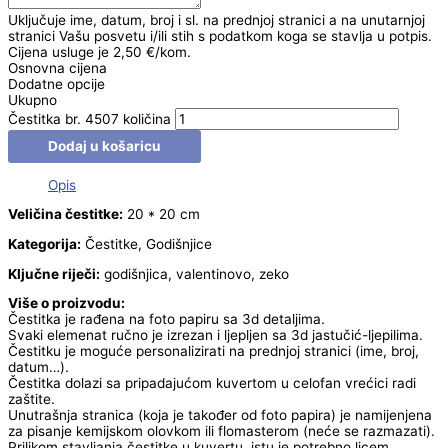
Uključuje ime, datum, broj i sl. na prednjoj stranici a na unutarnjoj
stranici Vašu posvetu i/ili stih s podatkom koga se stavlja u potpis.
Cijena usluge je 2,50 €/kom.
Osnovna cijena
Dodatne opcije
Ukupno
Čestitka br. 4507 količina
Dodaj u košaricu
Opis
Veličina čestitke:
20 * 20 cm
Kategorija:
Čestitke, Godišnjice
Ključne riječi:
godišnjica, valentinovo, zeko
Više o proizvodu:
Čestitka je rađena na foto papiru sa 3d detaljima.
Svaki elemenat ručno je izrezan i ljepljen sa 3d jastučić-ljepilima.
Čestitku je moguće personalizirati na prednjoj stranici (ime, broj,
datum…).
Čestitka dolazi sa pripadajućom kuvertom u celofan vrećici radi
zaštite.
Unutrašnja stranica (koja je također od foto papira) je namijenjena
za pisanje kemijskom olovkom ili flomasterom (neće se razmazati).
Prilikom stavljanja čestitke u kuvertu, istu je potrebno licem