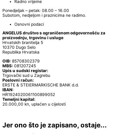
Radno vrijeme
Ponedjeljak – petak: 08.00 – 16.00
Subotom, nedjeljom i praznicima ne radimo.
Osnovni podaci
ANGELUS društvo s ograničenom odgovornošću za
proizvodnju, trgovinu i usluge
Hrvatskih branitelja 5
10370 Dugo Selo
Republika Hrvatska
OIB:
85708302379
MBS:
081207245
Upis u sudski registar:
Trgovački sud u Zagrebu
Poslovni račun:
ERSTE & STEIERMARKISCHE BANK d.d.
IBAN:
HR1924020061100899052
Temeljni kapital:
20.000,00 kn, uplaćen u cijelosti
Jer ono što je zapisano, ostaje...