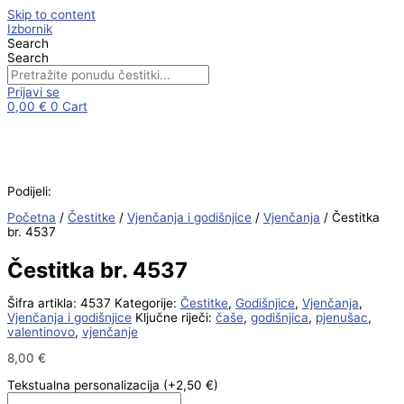
Skip to content
Izbornik
Search
Search
Prijavi se
0,00
€
0
Cart
Podijeli:
Početna
/
Čestitke
/
Vjenčanja i godišnjice
/
Vjenčanja
/ Čestitka
br. 4537
Čestitka br. 4537
Šifra artikla:
4537
Kategorije:
Čestitke
,
Godišnjice
,
Vjenčanja
,
Vjenčanja i godišnjice
Ključne riječi:
čaše
,
godišnjica
,
pjenušac
,
valentinovo
,
vjenčanje
8,00
€
Tekstualna personalizacija
(+2,50 €)