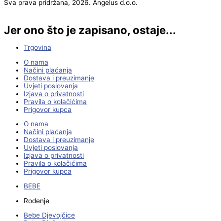
Sva prava pridržana, 2026. Angelus d.o.o.
Jer ono što je zapisano, ostaje...
Trgovina
O nama
Načini plaćanja
Dostava i preuzimanje
Uvjeti poslovanja
Izjava o privatnosti
Pravila o kolačićima
Prigovor kupca
O nama
Načini plaćanja
Dostava i preuzimanje
Uvjeti poslovanja
Izjava o privatnosti
Pravila o kolačićima
Prigovor kupca
BEBE
Rođenje
Bebe Djevojčice