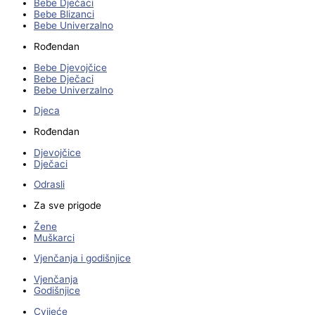
Bebe Dječaci
Bebe Blizanci
Bebe Univerzalno
Rođendan
Bebe Djevojčice
Bebe Dječaci
Bebe Univerzalno
Djeca
Rođendan
Djevojčice
Dječaci
Odrasli
Za sve prigode
Žene
Muškarci
Vjenčanja i godišnjice
Vjenčanja
Godišnjice
Cvijeće