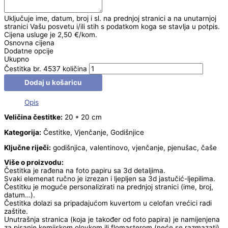
Uključuje ime, datum, broj i sl. na prednjoj stranici a na unutarnjoj
stranici Vašu posvetu i/ili stih s podatkom koga se stavlja u potpis.
Cijena usluge je 2,50 €/kom.
Osnovna cijena
Dodatne opcije
Ukupno
Čestitka br. 4537 količina
Dodaj u košaricu
Opis
Veličina čestitke:
20 * 20 cm
Kategorija:
Čestitke, Vjenčanje, Godišnjice
Ključne riječi:
godišnjica, valentinovo, vjenčanje, pjenušac, čaše
Više o proizvodu:
Čestitka je rađena na foto papiru sa 3d detaljima.
Svaki elemenat ručno je izrezan i ljepljen sa 3d jastučić-ljepilima.
Čestitku je moguće personalizirati na prednjoj stranici (ime, broj,
datum…).
Čestitka dolazi sa pripadajućom kuvertom u celofan vrećici radi
zaštite.
Unutrašnja stranica (koja je također od foto papira) je namijenjena
za pisanje kemijskom olovkom ili flomasterom (neće se razmazati).