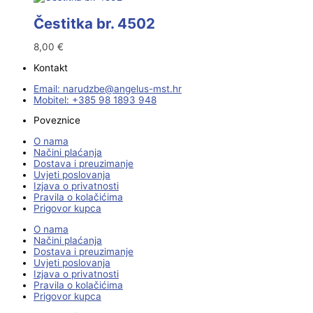
Čestitka br. 4502
8,00
€
Kontakt
Email:
@ebzduran
rh.tsm-sulegna
Mobitel: +385 98 1893 948
Poveznice
O nama
Načini plaćanja
Dostava i preuzimanje
Uvjeti poslovanja
Izjava o privatnosti
Pravila o kolačićima
Prigovor kupca
O nama
Načini plaćanja
Dostava i preuzimanje
Uvjeti poslovanja
Izjava o privatnosti
Pravila o kolačićima
Prigovor kupca