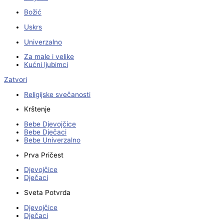
Božić
Uskrs
Univerzalno
Za male i velike
Kućni ljubimci
Zatvori
Religijske svečanosti
Krštenje
Bebe Djevojčice
Bebe Dječaci
Bebe Univerzalno
Prva Pričest
Djevojčice
Dječaci
Sveta Potvrda
Djevojčice
Dječaci