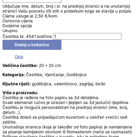
Uključuje ime, datum, broj i sl. na prednjoj stranici a na unutarnjoj
stranici Vašu posvetu i/ili stih s podatkom koga se stavlja u potpis.
Cijena usluge je 2,50 €/kom.
Osnovna cijena
Dodatne opcije
Ukupno
Čestitka br. 4541 količina
Dodaj u košaricu
Opis
Veličina čestitke:
20 * 20 cm
Kategorija:
Čestitke, Vjenčanje, Godišnjice
Ključne riječi:
godišnjica, valentinovo, zagrljaj, bicikl
Više o proizvodu:
Čestitka je rađena na foto papiru sa 3d detaljima.
Svaki elemenat ručno je izrezan i ljepljen sa 3d jastučić-ljepilima.
Čestitku je moguće personalizirati na prednjoj stranici (ime, broj,
datum…).
Čestitka dolazi sa pripadajućom kuvertom u celofan vrećici radi
zaštite.
Unutrašnja stranica (koja je također od foto papira) je namijenjena
za pisanje kemijskom olovkom ili flomasterom (neće se razmazati).
Prilikom stavljanja čestitke u kuvertu, istu je potrebno licem