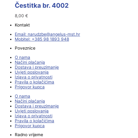
Čestitka br. 4002
8,00
€
Kontakt
Email:
@ebzduran
rh.tsm-sulegna
Mobitel: +385 98 1893 948
Poveznice
O nama
Načini plaćanja
Dostava i preuzimanje
Uvjeti poslovanja
Izjava o privatnosti
Pravila o kolačićima
Prigovor kupca
O nama
Načini plaćanja
Dostava i preuzimanje
Uvjeti poslovanja
Izjava o privatnosti
Pravila o kolačićima
Prigovor kupca
Radno vrijeme