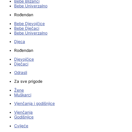
Bebe Blizanci
Bebe Univerzalno
Rođendan
Bebe Djevojčice
Bebe Dječaci
Bebe Univerzalno
Djeca
Rođendan
Djevojčice
Dječaci
Odrasli
Za sve prigode
Žene
Muškarci
Vjenčanja i godišnjice
Vjenčanja
Godišnjice
Cvijeće