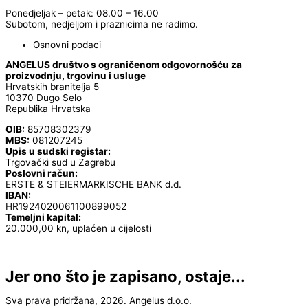
Ponedjeljak – petak: 08.00 – 16.00
Subotom, nedjeljom i praznicima ne radimo.
Osnovni podaci
ANGELUS društvo s ograničenom odgovornošću za
proizvodnju, trgovinu i usluge
Hrvatskih branitelja 5
10370 Dugo Selo
Republika Hrvatska
OIB:
85708302379
MBS:
081207245
Upis u sudski registar:
Trgovački sud u Zagrebu
Poslovni račun:
ERSTE & STEIERMARKISCHE BANK d.d.
IBAN:
HR1924020061100899052
Temeljni kapital:
20.000,00 kn, uplaćen u cijelosti
Jer ono što je zapisano, ostaje...
Sva prava pridržana, 2026. Angelus d.o.o.