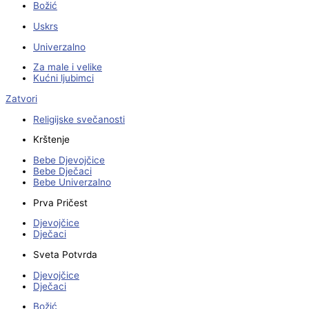
Božić
Uskrs
Univerzalno
Za male i velike
Kućni ljubimci
Zatvori
Religijske svečanosti
Krštenje
Bebe Djevojčice
Bebe Dječaci
Bebe Univerzalno
Prva Pričest
Djevojčice
Dječaci
Sveta Potvrda
Djevojčice
Dječaci
Božić