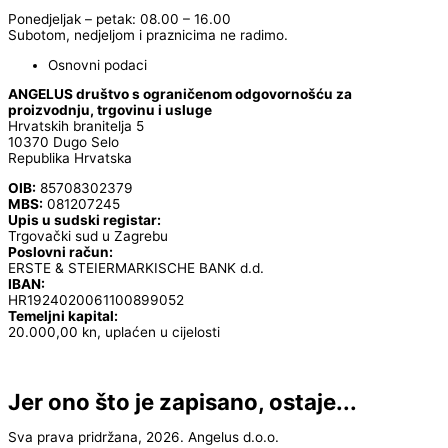
Ponedjeljak – petak: 08.00 – 16.00
Subotom, nedjeljom i praznicima ne radimo.
Osnovni podaci
ANGELUS društvo s ograničenom odgovornošću za
proizvodnju, trgovinu i usluge
Hrvatskih branitelja 5
10370 Dugo Selo
Republika Hrvatska
OIB:
85708302379
MBS:
081207245
Upis u sudski registar:
Trgovački sud u Zagrebu
Poslovni račun:
ERSTE & STEIERMARKISCHE BANK d.d.
IBAN:
HR1924020061100899052
Temeljni kapital:
20.000,00 kn, uplaćen u cijelosti
Jer ono što je zapisano, ostaje...
Sva prava pridržana, 2026. Angelus d.o.o.