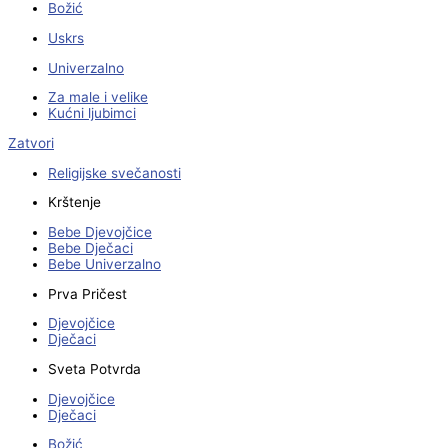
Božić
Uskrs
Univerzalno
Za male i velike
Kućni ljubimci
Zatvori
Religijske svečanosti
Krštenje
Bebe Djevojčice
Bebe Dječaci
Bebe Univerzalno
Prva Pričest
Djevojčice
Dječaci
Sveta Potvrda
Djevojčice
Dječaci
Božić