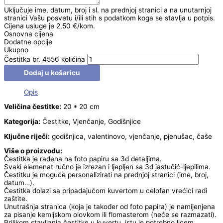
Uključuje ime, datum, broj i sl. na prednjoj stranici a na unutarnjoj
stranici Vašu posvetu i/ili stih s podatkom koga se stavlja u potpis.
Cijena usluge je 2,50 €/kom.
Osnovna cijena
Dodatne opcije
Ukupno
Čestitka br. 4556 količina
Dodaj u košaricu
Opis
Veličina čestitke:
20 * 20 cm
Kategorija:
Čestitke, Vjenčanje, Godišnjice
Ključne riječi:
godišnjica, valentinovo, vjenčanje, pjenušac, čaše
Više o proizvodu:
Čestitka je rađena na foto papiru sa 3d detaljima.
Svaki elemenat ručno je izrezan i ljepljen sa 3d jastučić-ljepilima.
Čestitku je moguće personalizirati na prednjoj stranici (ime, broj,
datum…).
Čestitka dolazi sa pripadajućom kuvertom u celofan vrećici radi
zaštite.
Unutrašnja stranica (koja je također od foto papira) je namijenjena
za pisanje kemijskom olovkom ili flomasterom (neće se razmazati).
Prilikom stavljanja čestitke u kuvertu, istu je potrebno licem