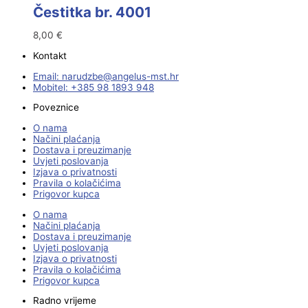
Čestitka br. 4001
8,00
€
Kontakt
Email:
@ebzduran
rh.tsm-sulegna
Mobitel: +385 98 1893 948
Poveznice
O nama
Načini plaćanja
Dostava i preuzimanje
Uvjeti poslovanja
Izjava o privatnosti
Pravila o kolačićima
Prigovor kupca
O nama
Načini plaćanja
Dostava i preuzimanje
Uvjeti poslovanja
Izjava o privatnosti
Pravila o kolačićima
Prigovor kupca
Radno vrijeme