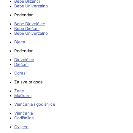
Bebe Blizanci
Bebe Univerzalno
Rođendan
Bebe Djevojčice
Bebe Dječaci
Bebe Univerzalno
Djeca
Rođendan
Djevojčice
Dječaci
Odrasli
Za sve prigode
Žene
Muškarci
Vjenčanja i godišnjice
Vjenčanja
Godišnjice
Cvijeće