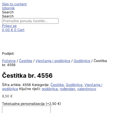
Skip to content
Izbornik
Search
Search
Prijavi se
0,00
€
0
Cart
Podijeli:
Početna
/
Čestitke
/
Vjenčanja i godišnjice
/
Godišnjice
/ Čestitka
br. 4556
Čestitka br. 4556
Šifra artikla:
4556
Kategorije:
Čestitke
,
Godišnjice
,
Vjenčanja i
godišnjice
Ključne riječi:
godišnjica
,
rođendan
,
valentinovo
8,50
€
Tekstualna personalizacija
(+2,50 €)