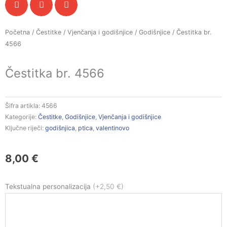
Početna
/
Čestitke
/
Vjenčanja i godišnjice
/
Godišnjice
/ Čestitka br.
4566
Čestitka br. 4566
Šifra artikla:
4566
Kategorije:
Čestitke
,
Godišnjice
,
Vjenčanja i godišnjice
Ključne riječi:
godišnjica
,
ptica
,
valentinovo
8,00
€
Čestitka
Tekstualna personalizacija
(+2,50 €)
br.
4566
količina