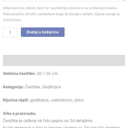
Uključuje ime, datum, broj i sl. na prednjoj stranici a na unutarnjoj stranici
Vašu posvetu i/ili stih s podatkom koga se stavlja u potpis. Cijena usluge je
2,50 €/kom.
Dodaj u košaricu
Opis
Veličina čestitke:
20 * 20 cm
Kategorija:
Čestitke, Godišnjice
Ključne riječi:
godišnjica, valentinovo, ptica
Više o proizvodu:
Čestitka je rađena na foto papiru sa 3d detaljima.
Svaki elemenat ručno je izrezan i ljepljen sa 3d jastučić-ljepilima.