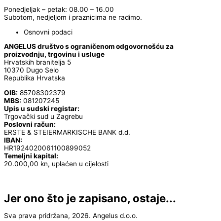
Ponedjeljak – petak: 08.00 – 16.00
Subotom, nedjeljom i praznicima ne radimo.
Osnovni podaci
ANGELUS društvo s ograničenom odgovornošću za
proizvodnju, trgovinu i usluge
Hrvatskih branitelja 5
10370 Dugo Selo
Republika Hrvatska
OIB:
85708302379
MBS:
081207245
Upis u sudski registar:
Trgovački sud u Zagrebu
Poslovni račun:
ERSTE & STEIERMARKISCHE BANK d.d.
IBAN:
HR1924020061100899052
Temeljni kapital:
20.000,00 kn, uplaćen u cijelosti
Jer ono što je zapisano, ostaje...
Sva prava pridržana, 2026. Angelus d.o.o.