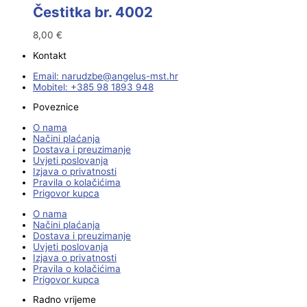
Čestitka br. 4002
8,00
€
Kontakt
Email:
@ebzduran
rh.tsm-sulegna
Mobitel: +385 98 1893 948
Poveznice
O nama
Načini plaćanja
Dostava i preuzimanje
Uvjeti poslovanja
Izjava o privatnosti
Pravila o kolačićima
Prigovor kupca
O nama
Načini plaćanja
Dostava i preuzimanje
Uvjeti poslovanja
Izjava o privatnosti
Pravila o kolačićima
Prigovor kupca
Radno vrijeme