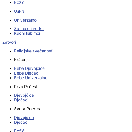
Božić
Uskrs
Univerzalno
Za male i velike
Kućni ljubimci
Zatvori
Religijske svečanosti
Krštenje
Bebe Djevojčice
Bebe Dječaci
Bebe Univerzalno
Prva Pričest
Djevojčice
Dječaci
Sveta Potvrda
Djevojčice
Dječaci
Božić