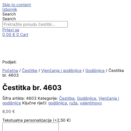
Skip to content
Izbornik
Search
Search
Prijavi se
0,00
€
0
Cart
Podijeli:
Početna
/
Čestitke
/
Vjenčanja i godišnjice
/
Godišnjice
/ Čestitka
br. 4603
Čestitka br. 4603
Šifra artikla:
4603
Kategorije:
Čestitke
,
Godišnjice
,
Vjenčanja i
godišnjice
Ključne riječi:
godišnjica
,
ruža
,
valentinovo
8,00
€
Tekstualna personalizacija
(+2,50 €)