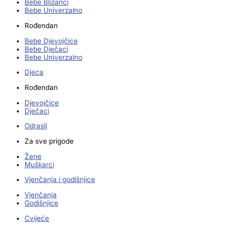
Bebe Blizanci
Bebe Univerzalno
Rođendan
Bebe Djevojčice
Bebe Dječaci
Bebe Univerzalno
Djeca
Rođendan
Djevojčice
Dječaci
Odrasli
Za sve prigode
Žene
Muškarci
Vjenčanja i godišnjice
Vjenčanja
Godišnjice
Cvijeće