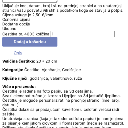
Uključuje ime, datum, broj i sl. na prednjoj stranici a na unutarnjoj
stranici Vašu posvetu i/ili stih s podatkom koga se stavlja u potpis.
Cijena usluge je 2,50 €/kom.
Osnovna cijena
Dodatne opcije
Ukupno
Čestitka br. 4603 količina
Dodaj u košaricu
Opis
Veličina čestitke:
20 * 20 cm
Kategorija:
Čestitke, Vjenčanje, Godišnjice
Ključne riječi:
godišnjica, valentinovo, ruža
Više o proizvodu:
Čestitka je rađena na foto papiru sa 3d detaljima.
Svaki elemenat ručno je izrezan i ljepljen sa 3d jastučić-ljepilima.
Čestitku je moguće personalizirati na prednjoj stranici (ime, broj,
datum…).
Čestitka dolazi sa pripadajućom kuvertom u celofan vrećici radi
zaštite.
Unutrašnja stranica (koja je također od foto papira) je namijenjena
za pisanje kemijskom olovkom ili flomasterom (neće se razmazati).
Prilikom stavljanja čestitke u kuvertu, istu je potrebno licem