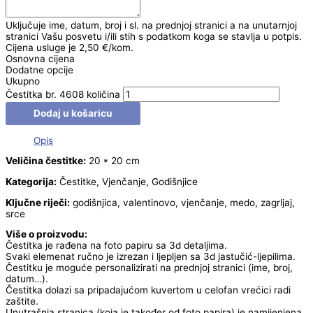
Uključuje ime, datum, broj i sl. na prednjoj stranici a na unutarnjoj
stranici Vašu posvetu i/ili stih s podatkom koga se stavlja u potpis.
Cijena usluge je 2,50 €/kom.
Osnovna cijena
Dodatne opcije
Ukupno
Čestitka br. 4608 količina
Dodaj u košaricu
Opis
Veličina čestitke:
20 * 20 cm
Kategorija:
Čestitke, Vjenčanje, Godišnjice
Ključne riječi:
godišnjica, valentinovo, vjenčanje, medo, zagrljaj,
srce
Više o proizvodu:
Čestitka je rađena na foto papiru sa 3d detaljima.
Svaki elemenat ručno je izrezan i ljepljen sa 3d jastučić-ljepilima.
Čestitku je moguće personalizirati na prednjoj stranici (ime, broj,
datum…).
Čestitka dolazi sa pripadajućom kuvertom u celofan vrećici radi
zaštite.
Unutrašnja stranica (koja je također od foto papira) je namijenjena