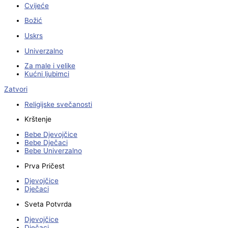
Cvijeće
Božić
Uskrs
Univerzalno
Za male i velike
Kućni ljubimci
Zatvori
Religijske svečanosti
Krštenje
Bebe Djevojčice
Bebe Dječaci
Bebe Univerzalno
Prva Pričest
Djevojčice
Dječaci
Sveta Potvrda
Djevojčice
Dječaci