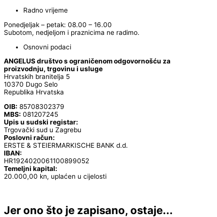
Radno vrijeme
Ponedjeljak – petak: 08.00 – 16.00
Subotom, nedjeljom i praznicima ne radimo.
Osnovni podaci
ANGELUS društvo s ograničenom odgovornošću za
proizvodnju, trgovinu i usluge
Hrvatskih branitelja 5
10370 Dugo Selo
Republika Hrvatska
OIB:
85708302379
MBS:
081207245
Upis u sudski registar:
Trgovački sud u Zagrebu
Poslovni račun:
ERSTE & STEIERMARKISCHE BANK d.d.
IBAN:
HR1924020061100899052
Temeljni kapital:
20.000,00 kn, uplaćen u cijelosti
Jer ono što je zapisano, ostaje...