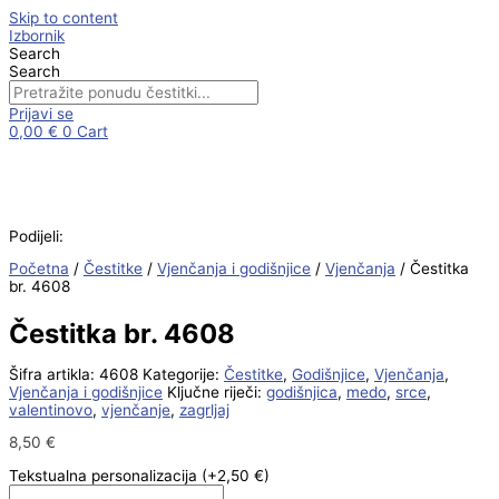
Skip to content
Izbornik
Search
Search
Prijavi se
0,00
€
0
Cart
Podijeli:
Početna
/
Čestitke
/
Vjenčanja i godišnjice
/
Vjenčanja
/ Čestitka
br. 4608
Čestitka br. 4608
Šifra artikla:
4608
Kategorije:
Čestitke
,
Godišnjice
,
Vjenčanja
,
Vjenčanja i godišnjice
Ključne riječi:
godišnjica
,
medo
,
srce
,
valentinovo
,
vjenčanje
,
zagrljaj
8,50
€
Tekstualna personalizacija
(+2,50 €)