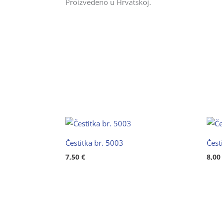
Proizvedeno u Hrvatskoj.
Čestitka br. 5003
Čest
7,50
€
8,0