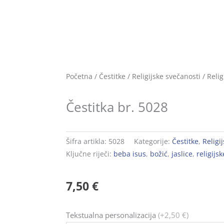
Početna
/
Čestitke
/
Religijske svečanosti
/
Relig
Čestitka br. 5028
Šifra artikla:
5028
Kategorije:
Čestitke
,
Religi
Ključne riječi:
beba isus
,
božić
,
jaslice
,
religijsk
7,50
€
Čestitka
Tekstualna personalizacija
(+2,50 €)