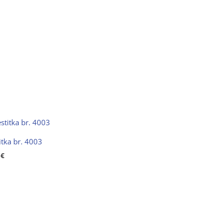
itka br. 4003
0
€