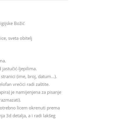
ligijske Božić
ice, sveta obitelj
ima.
 jastučić-ljepilima.
 stranici (ime, broj, datum…).
ofan vrećici radi zaštite.
apira) je namijenjena za pisanje
razmazati).
e potrebno licem okrenuti prema
a 3d detalja, a i radi lakšeg