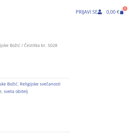
0
Cart
PRIJAVI SE
0,00
€
ijske Božić
/ Čestitka br. 5028
jske Božić
,
Religijske svečanosti
e
,
sveta obitelj