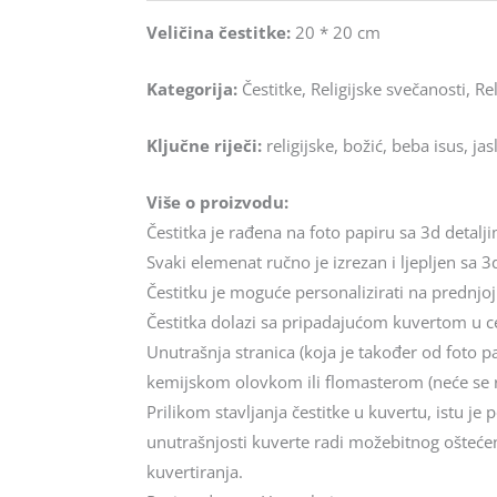
Veličina čestitke:
20 * 20 cm
Kategorija:
Čestitke, Religijske svečanosti, Re
Ključne riječi:
religijske, božić, beba isus, jasl
Više o proizvodu:
Čestitka je rađena na foto papiru sa 3d detalj
Svaki elemenat ručno je izrezan i ljepljen sa 3d
Čestitku je moguće personalizirati na prednjoj
Čestitka dolazi sa pripadajućom kuvertom u cel
Unutrašnja stranica (koja je također od foto p
kemijskom olovkom ili flomasterom (neće se 
Prilikom stavljanja čestitke u kuvertu, istu j
unutrašnjosti kuverte radi možebitnog oštećenj
kuvertiranja.