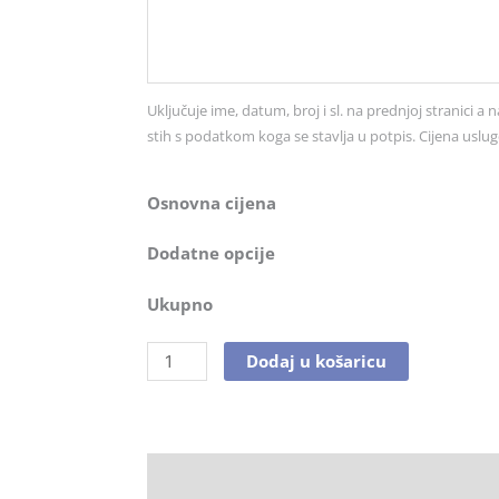
br.
5028
količina
Uključuje ime, datum, broj i sl. na prednjoj stranici a n
stih s podatkom koga se stavlja u potpis. Cijena uslug
Osnovna cijena
Dodatne opcije
Ukupno
Dodaj u košaricu
Opis