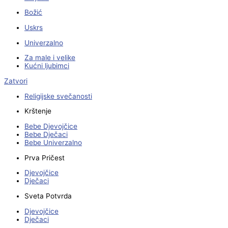
Božić
Uskrs
Univerzalno
Za male i velike
Kućni ljubimci
Zatvori
Religijske svečanosti
Krštenje
Bebe Djevojčice
Bebe Dječaci
Bebe Univerzalno
Prva Pričest
Djevojčice
Dječaci
Sveta Potvrda
Djevojčice
Dječaci