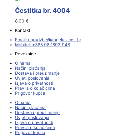
Čestitka br. 4004
8,00
€
Kontakt
Email:
@ebzduran
rh.tsm-sulegna
Mobitel: +385 98 1893 948
Poveznice
O nama
Načini plaćanja
Dostava i preuzimanje
Uvjeti poslovanja
Izjava o privatnosti
Pravila o kolačićima
Prigovor kupca
O nama
Načini plaćanja
Dostava i preuzimanje
Uvjeti poslovanja
Izjava o privatnosti
Pravila o kolačićima
Prigovor kupca