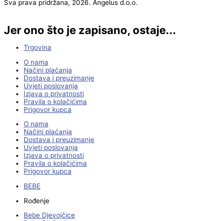
Sva prava pridržana, 2026. Angelus d.o.o.
Jer ono što je zapisano, ostaje...
Trgovina
O nama
Načini plaćanja
Dostava i preuzimanje
Uvjeti poslovanja
Izjava o privatnosti
Pravila o kolačićima
Prigovor kupca
O nama
Načini plaćanja
Dostava i preuzimanje
Uvjeti poslovanja
Izjava o privatnosti
Pravila o kolačićima
Prigovor kupca
BEBE
Rođenje
Bebe Djevojčice