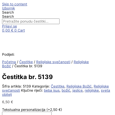
Skip to content
Izbornik
Search
Search
Prijavi se
0,00
€
0
Cart
Podijeli:
Početna
/
Čestitke
/
Religijske svečanosti
/
Religijske
Božić
/ Čestitka br. 5139
Čestitka br. 5139
Šifra artikla:
5139
Kategorije:
Čestitke
,
Religijske Božić
,
Religijske
svečanosti
Ključne riječi:
beba isus
,
božić
,
jaslice
,
religijske
,
sveta
obitelj
6,50
€
Tekstualna personalizacija
(+2,50 €)