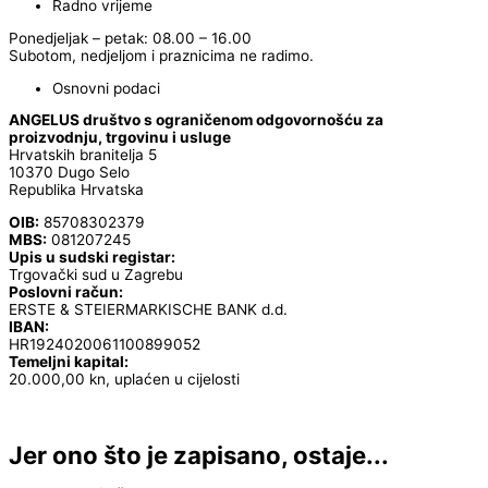
Radno vrijeme
Ponedjeljak – petak: 08.00 – 16.00
Subotom, nedjeljom i praznicima ne radimo.
Osnovni podaci
ANGELUS društvo s ograničenom odgovornošću za
proizvodnju, trgovinu i usluge
Hrvatskih branitelja 5
10370 Dugo Selo
Republika Hrvatska
OIB:
85708302379
MBS:
081207245
Upis u sudski registar:
Trgovački sud u Zagrebu
Poslovni račun:
ERSTE & STEIERMARKISCHE BANK d.d.
IBAN:
HR1924020061100899052
Temeljni kapital:
20.000,00 kn, uplaćen u cijelosti
Jer ono što je zapisano, ostaje...