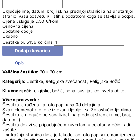
Uključuje ime, datum, broj i sl. na prednjoj stranici a na unutarnjoj
stranici Vašu posvetu i/ili stih s podatkom koga se stavlja u potpis.
Cijena usluge je 2,50 €/kom.
Osnovna cijena
Dodatne opcije
Ukupno
Čestitka br. 5139 količina
Dodaj u košaricu
Opis
Veličina čestitke:
20 * 20 cm
Kategorija:
Čestitke, Religijske svečanosti, Religijske Božić
Ključne riječi:
religijske, božić, beba isus, jaslice, sveta obitelj
Više o proizvodu:
Čestitka je rađena na foto papiru sa 3d detaljima.
Svaki elemenat ručno je izrezan i ljepljen sa 3d jastučić-ljepilima.
Čestitku je moguće personalizirati na prednjoj stranici (ime, broj,
datum…).
Čestitka dolazi sa pripadajućom kuvertom u celofan vrećici radi
zaštite.
Unutrašnja stranica (koja je također od foto papira) je namijenjena
za pisanje kemijskom olovkom ili flomasterom (neće se razmazati).