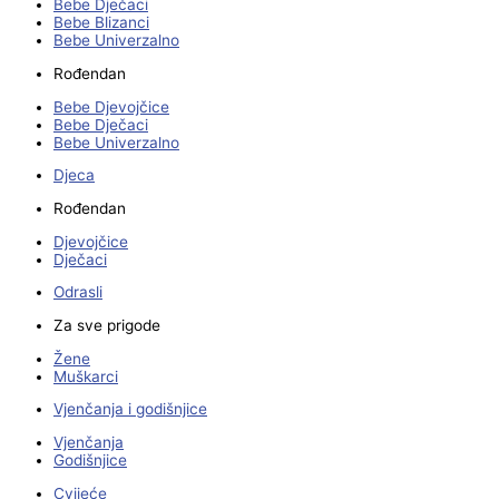
Bebe Dječaci
Bebe Blizanci
Bebe Univerzalno
Rođendan
Bebe Djevojčice
Bebe Dječaci
Bebe Univerzalno
Djeca
Rođendan
Djevojčice
Dječaci
Odrasli
Za sve prigode
Žene
Muškarci
Vjenčanja i godišnjice
Vjenčanja
Godišnjice
Cvijeće