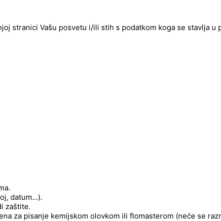
njoj stranici Vašu posvetu i/ili stih s podatkom koga se stavlja u
ima.
roj, datum…).
 zaštite.
njena za pisanje kemijskom olovkom ili flomasterom (neće se raz