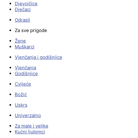
Djevojčice
Dječaci
Odrasli
Za sve prigode
Žene
Muškarci
Vjenčanja i godišnjice
Vjenčanja
Godišnjice
Cvijeće
Božić
Uskrs
Univerzalno
Za male i velike
Kućni ljubimci