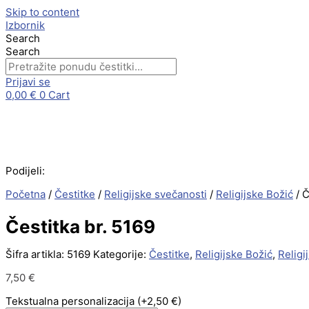
Skip to content
Izbornik
Search
Search
Prijavi se
0,00
€
0
Cart
Podijeli:
Početna
/
Čestitke
/
Religijske svečanosti
/
Religijske Božić
/ Č
Čestitka br. 5169
Šifra artikla:
5169
Kategorije:
Čestitke
,
Religijske Božić
,
Religi
7,50
€
Tekstualna personalizacija
(+2,50 €)