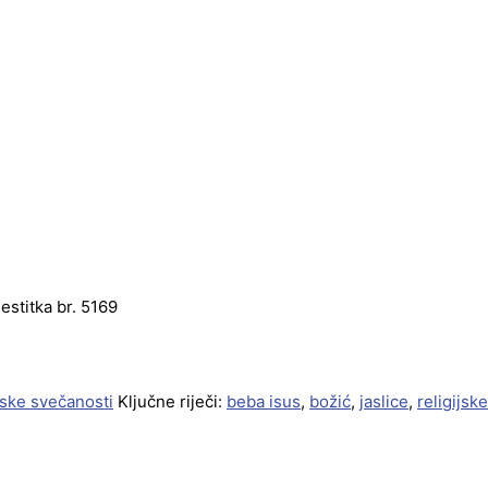
estitka br. 5169
jske svečanosti
Ključne riječi:
beba isus
,
božić
,
jaslice
,
religijske