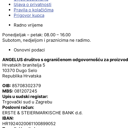
Izjava o privatnosti
Pravila o kolačićima
Prigovor kupca
Radno vrijeme
Ponedjeljak – petak: 08.00 – 16.00
Subotom, nedjeljom i praznicima ne radimo.
Osnovni podaci
ANGELUS društvo s ograničenom odgovornošću za proizvodnj
Hrvatskih branitelja 5
10370 Dugo Selo
Republika Hrvatska
OIB:
85708302379
MBS:
081207245
Upis u sudski registar:
Trgovački sud u Zagrebu
Poslovni račun:
ERSTE & STEIERMARKISCHE BANK d.d.
IBAN:
HR1924020061100899052