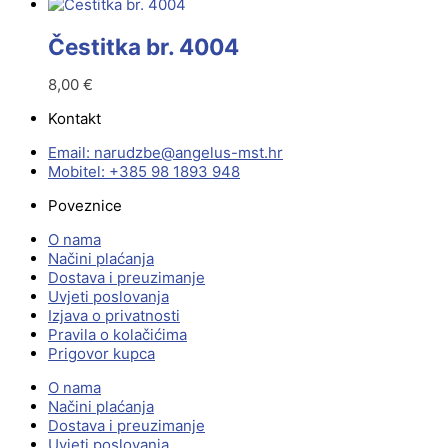
Čestitka br. 4004
8,00
€
Kontakt
Email:
@ebzduran
rh.tsm-sulegna
Mobitel: +385 98 1893 948
Poveznice
O nama
Načini plaćanja
Dostava i preuzimanje
Uvjeti poslovanja
Izjava o privatnosti
Pravila o kolačićima
Prigovor kupca
O nama
Načini plaćanja
Dostava i preuzimanje
Uvjeti poslovanja