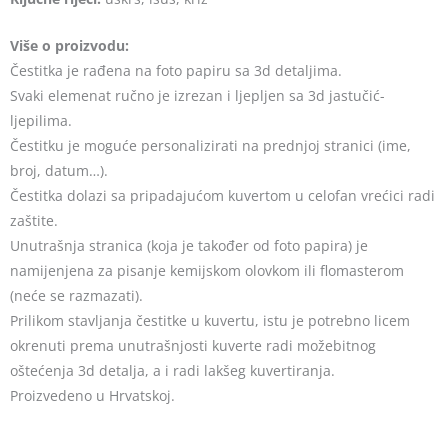
Više o proizvodu:
Čestitka je rađena na foto papiru sa 3d detaljima.
Svaki elemenat ručno je izrezan i ljepljen sa 3d jastučić-
ljepilima.
Čestitku je moguće personalizirati na prednjoj stranici (ime,
broj, datum…).
Čestitka dolazi sa pripadajućom kuvertom u celofan vrećici radi
zaštite.
Unutrašnja stranica (koja je također od foto papira) je
namijenjena za pisanje kemijskom olovkom ili flomasterom
(neće se razmazati).
Prilikom stavljanja čestitke u kuvertu, istu je potrebno licem
okrenuti prema unutrašnjosti kuverte radi možebitnog
oštećenja 3d detalja, a i radi lakšeg kuvertiranja.
Proizvedeno u Hrvatskoj.