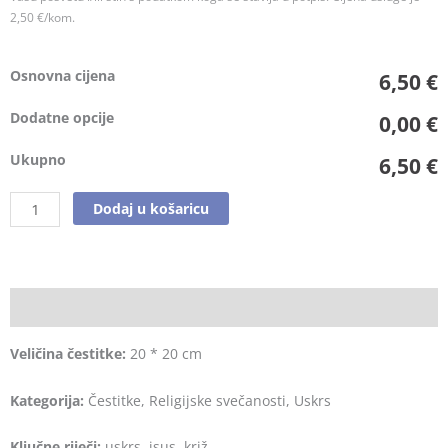
2,50 €/kom.
Osnovna cijena
6,50 €
Dodatne opcije
0,00 €
Ukupno
6,50 €
Dodaj u košaricu
Opis
Veličina čestitke:
20 * 20 cm
Kategorija:
Čestitke, Religijske svečanosti, Uskrs
Ključne riječi:
uskrs, isus, križ