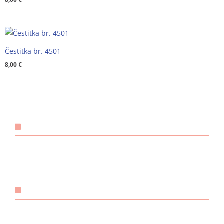
Čestitka br. 4501
8,00
€
KONTAKT
Email:
@ebzduran
rh.tsm-sulegna
Mobitel: +385 98 1893 948
POVEZNICE
O nama