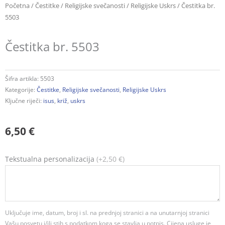
Početna
/
Čestitke
/
Religijske svečanosti
/
Religijske Uskrs
/ Čestitka br.
5503
Čestitka br. 5503
Šifra artikla:
5503
Kategorije:
Čestitke
,
Religijske svečanosti
,
Religijske Uskrs
Ključne riječi:
isus
,
križ
,
uskrs
6,50
€
Čestitka
Tekstualna personalizacija
(+2,50 €)
br.
5503
količina
Uključuje ime, datum, broj i sl. na prednjoj stranici a na unutarnjoj stranici
Vašu posvetu i/ili stih s podatkom koga se stavlja u potpis. Cijena usluge je