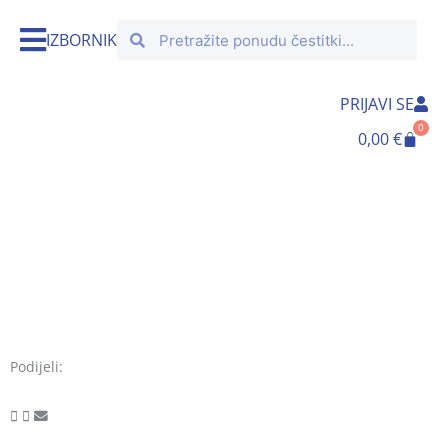
Skip
Search
Search
to
IZBORNIK
content
PRIJAVI SE
0
Cart
0,00
€
Podijeli: