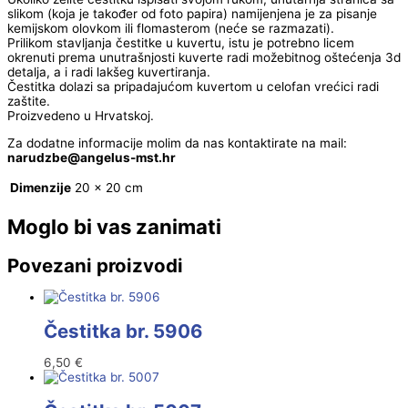
slikom (koja je također od foto papira) namijenjena je za pisanje
kemijskom olovkom ili flomasterom (neće se razmazati).
Prilikom stavljanja čestitke u kuvertu, istu je potrebno licem
okrenuti prema unutrašnjosti kuverte radi možebitnog oštećenja 3d
detalja, a i radi lakšeg kuvertiranja.
Čestitka dolazi sa pripadajućom kuvertom u celofan vrećici radi
zaštite.
Proizvedeno u Hrvatskoj.
Za dodatne informacije molim da nas kontaktirate na mail:
@ebzduran
rh.tsm-sulegna
Dimenzije
20 × 20 cm
Moglo bi vas zanimati
Povezani proizvodi
Čestitka br. 5906
6,50
€