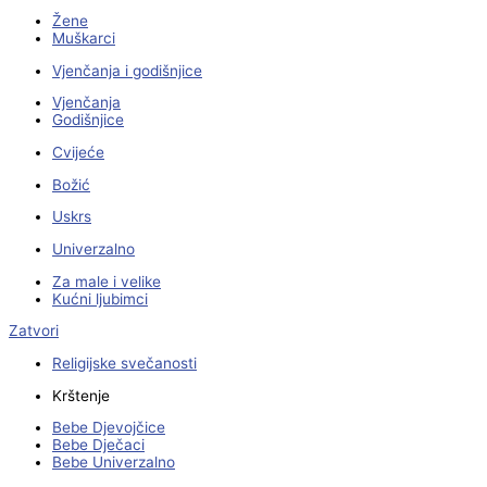
Žene
Muškarci
Vjenčanja i godišnjice
Vjenčanja
Godišnjice
Cvijeće
Božić
Uskrs
Univerzalno
Za male i velike
Kućni ljubimci
Zatvori
Religijske svečanosti
Krštenje
Bebe Djevojčice
Bebe Dječaci
Bebe Univerzalno