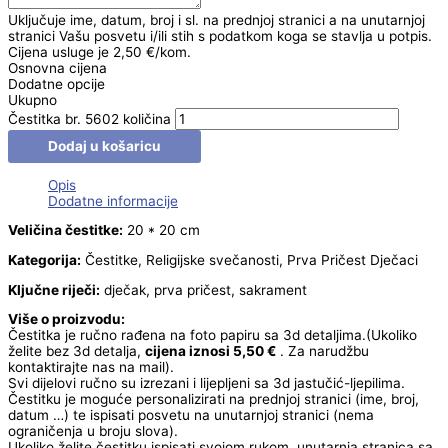
Uključuje ime, datum, broj i sl. na prednjoj stranici a na unutarnjoj
stranici Vašu posvetu i/ili stih s podatkom koga se stavlja u potpis.
Cijena usluge je 2,50 €/kom.
Osnovna cijena
Dodatne opcije
Ukupno
Čestitka br. 5602 količina
Dodaj u košaricu
Opis
Dodatne informacije
Veličina čestitke:
20 * 20 cm
Kategorija:
Čestitke, Religijske svečanosti, Prva Pričest Dječaci
Ključne riječi:
dječak, prva pričest, sakrament
Više o proizvodu:
Čestitka je ručno rađena na foto papiru sa 3d detaljima.(Ukoliko
želite bez 3d detalja,
cijena iznosi 5,50 €
. Za narudžbu
kontaktirajte nas na mail).
Svi dijelovi ručno su izrezani i lijepljeni sa 3d jastučić-ljepilima.
Čestitku je moguće personalizirati na prednjoj stranici (ime, broj,
datum …) te ispisati posvetu na unutarnjoj stranici (nema
ograničenja u broju slova).
Ukoliko želite čestitku ispisati svojom rukom, unutarnja stranica sa