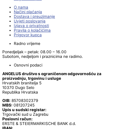
O nama
Načini plaćanja
Dostava i preuzimanje
Uvjeti poslovanja
Izjava o privatnosti
Pravila o kolačićima
Prigovor kupca
Radno vrijeme
Ponedjeljak – petak: 08.00 – 16.00
Subotom, nedjeljom i praznicima ne radimo.
Osnovni podaci
ANGELUS društvo s ograničenom odgovornošću za
proizvodnju, trgovinu i usluge
Hrvatskih branitelja 5
10370 Dugo Selo
Republika Hrvatska
OIB:
85708302379
MBS:
081207245
Upis u sudski registar:
Trgovački sud u Zagrebu
Poslovni račun:
ERSTE & STEIERMARKISCHE BANK d.d.
IBAN: