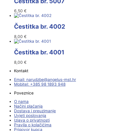
Čestitka br. 5007
6,50
€
Čestitka br. 4002
8,00
€
Čestitka br. 4001
8,00
€
Kontakt
Email:
@ebzduran
rh.tsm-sulegna
Mobitel: +385 98 1893 948
Poveznice
O nama
Načini plaćanja
Dostava i preuzimanje
Uvjeti poslovanja
Izjava o privatnosti
Pravila o kolačićima
Prigovor kupca