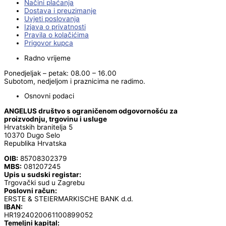
Načini plaćanja
Dostava i preuzimanje
Uvjeti poslovanja
Izjava o privatnosti
Pravila o kolačićima
Prigovor kupca
Radno vrijeme
Ponedjeljak – petak: 08.00 – 16.00
Subotom, nedjeljom i praznicima ne radimo.
Osnovni podaci
ANGELUS društvo s ograničenom odgovornošću za
proizvodnju, trgovinu i usluge
Hrvatskih branitelja 5
10370 Dugo Selo
Republika Hrvatska
OIB:
85708302379
MBS:
081207245
Upis u sudski registar:
Trgovački sud u Zagrebu
Poslovni račun:
ERSTE & STEIERMARKISCHE BANK d.d.
IBAN:
HR1924020061100899052
Temeljni kapital: