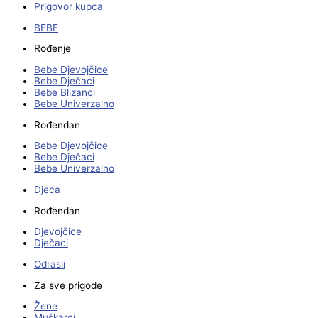
Prigovor kupca
BEBE
Rođenje
Bebe Djevojčice
Bebe Dječaci
Bebe Blizanci
Bebe Univerzalno
Rođendan
Bebe Djevojčice
Bebe Dječaci
Bebe Univerzalno
Djeca
Rođendan
Djevojčice
Dječaci
Odrasli
Za sve prigode
Žene
Muškarci