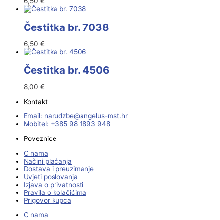
6,50
€
Čestitka br. 7038
6,50
€
Čestitka br. 4506
8,00
€
Kontakt
Email:
@ebzduran
rh.tsm-sulegna
Mobitel: +385 98 1893 948
Poveznice
O nama
Načini plaćanja
Dostava i preuzimanje
Uvjeti poslovanja
Izjava o privatnosti
Pravila o kolačićima
Prigovor kupca
O nama