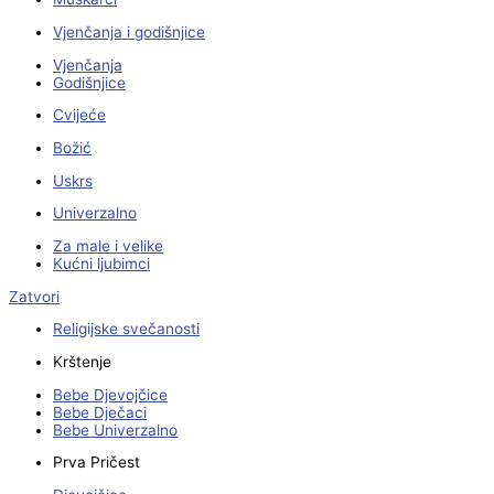
Vjenčanja i godišnjice
Vjenčanja
Godišnjice
Cvijeće
Božić
Uskrs
Univerzalno
Za male i velike
Kućni ljubimci
Zatvori
Religijske svečanosti
Krštenje
Bebe Djevojčice
Bebe Dječaci
Bebe Univerzalno
Prva Pričest