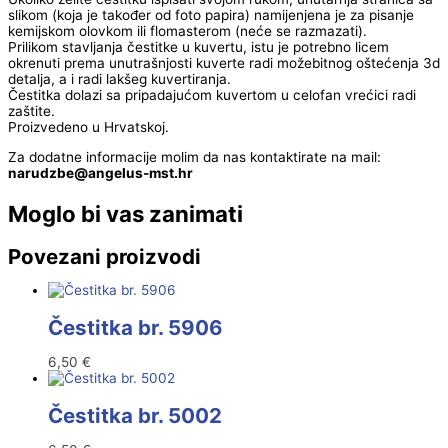
slikom (koja je također od foto papira) namijenjena je za pisanje
kemijskom olovkom ili flomasterom (neće se razmazati).
Prilikom stavljanja čestitke u kuvertu, istu je potrebno licem
okrenuti prema unutrašnjosti kuverte radi možebitnog oštećenja 3d
detalja, a i radi lakšeg kuvertiranja.
Čestitka dolazi sa pripadajućom kuvertom u celofan vrećici radi
zaštite.
Proizvedeno u Hrvatskoj.
Za dodatne informacije molim da nas kontaktirate na mail:
@ebzduran
rh.tsm-sulegna
Moglo bi vas zanimati
Povezani proizvodi
Čestitka br. 5906
6,50
€
Čestitka br. 5002