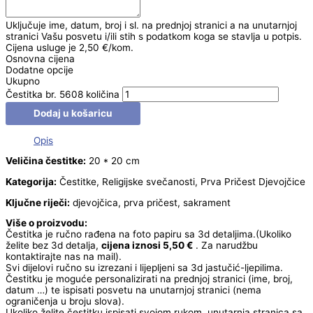
Uključuje ime, datum, broj i sl. na prednjoj stranici a na unutarnjoj
stranici Vašu posvetu i/ili stih s podatkom koga se stavlja u potpis.
Cijena usluge je 2,50 €/kom.
Osnovna cijena
Dodatne opcije
Ukupno
Čestitka br. 5608 količina
Dodaj u košaricu
Opis
Veličina čestitke:
20 * 20 cm
Kategorija:
Čestitke, Religijske svečanosti, Prva Pričest Djevojčice
Ključne riječi:
djevojčica, prva pričest, sakrament
Više o proizvodu:
Čestitka je ručno rađena na foto papiru sa 3d detaljima.(Ukoliko
želite bez 3d detalja,
cijena iznosi 5,50 €
. Za narudžbu
kontaktirajte nas na mail).
Svi dijelovi ručno su izrezani i lijepljeni sa 3d jastučić-ljepilima.
Čestitku je moguće personalizirati na prednjoj stranici (ime, broj,
datum …) te ispisati posvetu na unutarnjoj stranici (nema
ograničenja u broju slova).
Ukoliko želite čestitku ispisati svojom rukom, unutarnja stranica sa