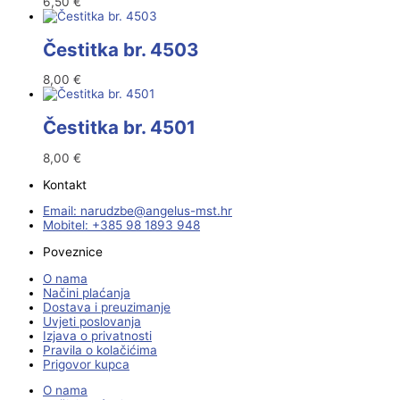
6,50
€
Čestitka br. 4503
8,00
€
Čestitka br. 4501
8,00
€
Kontakt
Email:
@ebzduran
rh.tsm-sulegna
Mobitel: +385 98 1893 948
Poveznice
O nama
Načini plaćanja
Dostava i preuzimanje
Uvjeti poslovanja
Izjava o privatnosti
Pravila o kolačićima
Prigovor kupca
O nama