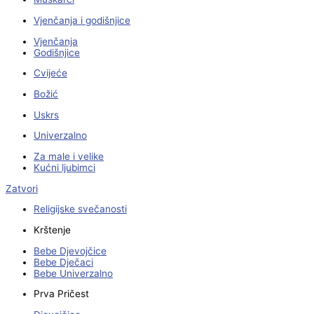
Vjenčanja i godišnjice
Vjenčanja
Godišnjice
Cvijeće
Božić
Uskrs
Univerzalno
Za male i velike
Kućni ljubimci
Zatvori
Religijske svečanosti
Krštenje
Bebe Djevojčice
Bebe Dječaci
Bebe Univerzalno
Prva Pričest