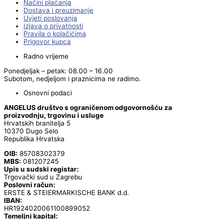
Načini plaćanja
Dostava i preuzimanje
Uvjeti poslovanja
Izjava o privatnosti
Pravila o kolačićima
Prigovor kupca
Radno vrijeme
Ponedjeljak – petak: 08.00 – 16.00
Subotom, nedjeljom i praznicima ne radimo.
Osnovni podaci
ANGELUS društvo s ograničenom odgovornošću za
proizvodnju, trgovinu i usluge
Hrvatskih branitelja 5
10370 Dugo Selo
Republika Hrvatska
OIB:
85708302379
MBS:
081207245
Upis u sudski registar:
Trgovački sud u Zagrebu
Poslovni račun:
ERSTE & STEIERMARKISCHE BANK d.d.
IBAN:
HR1924020061100899052
Temeljni kapital: