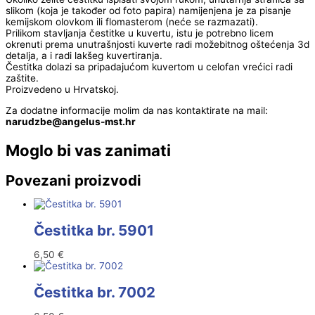
slikom (koja je također od foto papira) namijenjena je za pisanje
kemijskom olovkom ili flomasterom (neće se razmazati).
Prilikom stavljanja čestitke u kuvertu, istu je potrebno licem
okrenuti prema unutrašnjosti kuverte radi možebitnog oštećenja 3d
detalja, a i radi lakšeg kuvertiranja.
Čestitka dolazi sa pripadajućom kuvertom u celofan vrećici radi
zaštite.
Proizvedeno u Hrvatskoj.
Za dodatne informacije molim da nas kontaktirate na mail:
@ebzduran
rh.tsm-sulegna
Moglo bi vas zanimati
Povezani proizvodi
Čestitka br. 5901
6,50
€
Čestitka br. 7002