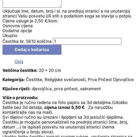
Uključuje ime, datum, broj i sl. na prednjoj stranici a na unutarnjoj
stranici Vašu posvetu i/ili stih s podatkom koga se stavlja u potpis.
Cijena usluge je 2,50 €/kom.
Osnovna cijena
Dodatne opcije
Ukupno
Čestitka br. 5610 količina
Dodaj u košaricu
Opis
Veličina čestitke:
20 * 20 cm
Kategorija:
Čestitke, Religijske svečanosti, Prva Pričest Djevojčice
Ključne riječi:
djevojčica, prva pričest, sakrament
Više o proizvodu:
Čestitka je ručno rađena na foto papiru sa 3d detaljima.(Ukoliko
želite bez 3d detalja,
cijena iznosi 5,50 €
. Za narudžbu
kontaktirajte nas na mail).
Svi dijelovi ručno su izrezani i lijepljeni sa 3d jastučić-ljepilima.
Čestitku je moguće personalizirati na prednjoj stranici (ime, broj,
datum …) te ispisati posvetu na unutarnjoj stranici (nema
ograničenja u broju slova).
Ukoliko želite čestitku ispisati svojom rukom, unutarnja stranica sa