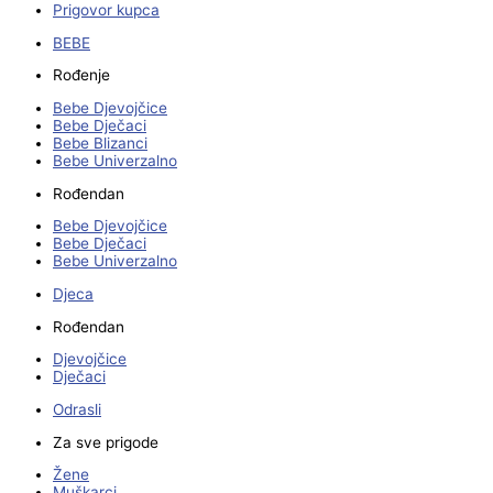
Prigovor kupca
BEBE
Rođenje
Bebe Djevojčice
Bebe Dječaci
Bebe Blizanci
Bebe Univerzalno
Rođendan
Bebe Djevojčice
Bebe Dječaci
Bebe Univerzalno
Djeca
Rođendan
Djevojčice
Dječaci
Odrasli
Za sve prigode
Žene
Muškarci