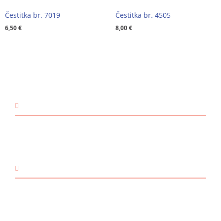
Čestitka br. 7019
Čestitka br. 4505
6,50
€
8,00
€
KONTAKT
Email:
@ebzduran
rh.tsm-sulegna
Mobitel: +385 98 1893 948
POVEZNICE
O nama
Načini plaćanja
Dostava i preuzimanje