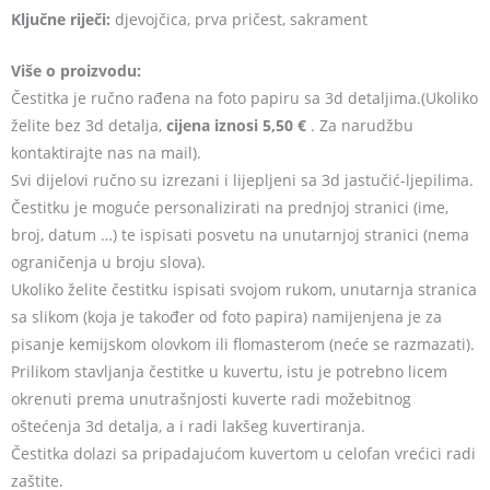
Ključne riječi:
djevojčica, prva pričest, sakrament
Više o proizvodu:
Čestitka je ručno rađena na foto papiru sa 3d detaljima.(Ukoliko
želite bez 3d detalja,
cijena iznosi 5,50 €
. Za narudžbu
kontaktirajte nas na mail).
Svi dijelovi ručno su izrezani i lijepljeni sa 3d jastučić-ljepilima.
Čestitku je moguće personalizirati na prednjoj stranici (ime,
broj, datum …) te ispisati posvetu na unutarnjoj stranici (nema
ograničenja u broju slova).
Ukoliko želite čestitku ispisati svojom rukom, unutarnja stranica
sa slikom (koja je također od foto papira) namijenjena je za
pisanje kemijskom olovkom ili flomasterom (neće se razmazati).
Prilikom stavljanja čestitke u kuvertu, istu je potrebno licem
okrenuti prema unutrašnjosti kuverte radi možebitnog
oštećenja 3d detalja, a i radi lakšeg kuvertiranja.
Čestitka dolazi sa pripadajućom kuvertom u celofan vrećici radi
zaštite.