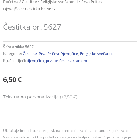
Početna
/
Čestitke
/
Religijske svečanosti
/
Prva Pričest
Djevojčice
/ Čestitka br. 5627
Čestitka br. 5627
Šifra artikla:
5627
Kategorije:
Čestitke
,
Prva Pričest Djevojčice
,
Religijske svečanosti
Ključne riječi:
djevojčica
,
prva pričest
,
sakrament
6,50
€
Čestitka
Tekstualna personalizacija
(+2,50 €)
br.
5627
količina
Uključuje ime, datum, broj i sl. na prednjoj stranici a na unutarnjoj stranici
Vašu posvetu i/ili stih s podatkom koga se stavlja u potpis. Cijena usluge je