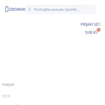
Skip
Search
Search
to
IZBORNIK
content
PRIJAVI SE
0
Cart
0,00
€
Podijeli: