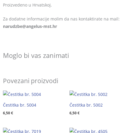
Proizvedeno u Hrvatskoj.
Za dodatne informacije molim da nas kontaktirate na mail:
@ebzduran
rh.tsm-sulegna
Moglo bi vas zanimati
Povezani proizvodi
Čestitka br. 5004
Čestitka br. 5002
6,50
€
6,50
€