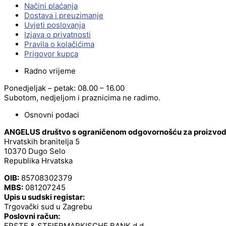
Načini plaćanja
Dostava i preuzimanje
Uvjeti poslovanja
Izjava o privatnosti
Pravila o kolačićima
Prigovor kupca
Radno vrijeme
Ponedjeljak – petak: 08.00 – 16.00
Subotom, nedjeljom i praznicima ne radimo.
Osnovni podaci
ANGELUS društvo s ograničenom odgovornošću za proizvodnj
Hrvatskih branitelja 5
10370 Dugo Selo
Republika Hrvatska
OIB:
85708302379
MBS:
081207245
Upis u sudski registar:
Trgovački sud u Zagrebu
Poslovni račun:
ERSTE & STEIERMARKISCHE BANK d.d.