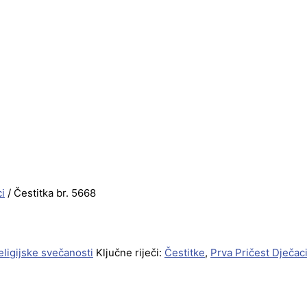
i
/ Čestitka br. 5668
eligijske svečanosti
Ključne riječi:
Čestitke
,
Prva Pričest Dječac