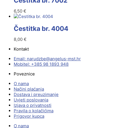
Čestitka br. 7002
6,50
€
Čestitka br. 4004
8,00
€
Kontakt
Email:
@ebzduran
rh.tsm-sulegna
Mobitel: +385 98 1893 948
Poveznice
O nama
Načini plaćanja
Dostava i preuzimanje
Uvjeti poslovanja
Izjava o privatnosti
Pravila o kolačićima
Prigovor kupca
O nama