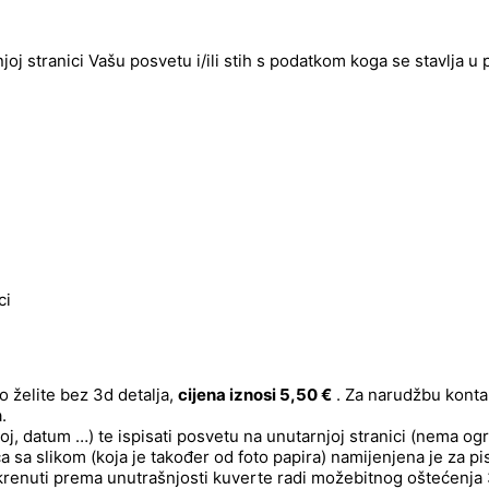
njoj stranici Vašu posvetu i/ili stih s podatkom koga se stavlja u
ci
o želite bez 3d detalja,
cijena iznosi 5,50 €
. Za narudžbu kontak
.
oj, datum …) te ispisati posvetu na unutarnjoj stranici (nema ogr
ica sa slikom (koja je također od foto papira) namijenjena je za 
okrenuti prema unutrašnjosti kuverte radi možebitnog oštećenja 3d