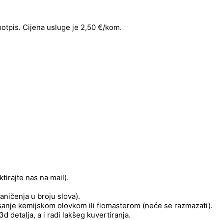
 potpis. Cijena usluge je 2,50 €/kom.
tirajte nas na mail).
aničenja u broju slova).
pisanje kemijskom olovkom ili flomasterom (neće se razmazati).
 detalja, a i radi lakšeg kuvertiranja.