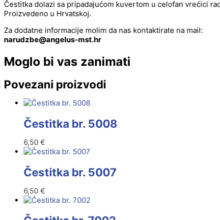
Čestitka dolazi sa pripadajućom kuvertom u celofan vrećici radi
Proizvedeno u Hrvatskoj.
Za dodatne informacije molim da nas kontaktirate na mail:
@ebzduran
rh.tsm-sulegna
Moglo bi vas zanimati
Povezani proizvodi
Čestitka br. 5008
6,50
€
Čestitka br. 5007
6,50
€