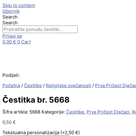
Skip to content
Izbornik
Search
Search
Prijavi se
0,00
€
0
Cart
Podijeli:
Početna
/
Čestitke
/
Religijske svečanosti
/
Prva Pričest Dječac
Čestitka br. 5668
Šifra artikla:
5668
Kategorije:
Čestitke
,
Prva Pričest Dječaci
,
R
6,50
€
Tekstualna personalizacija
(+2,50 €)