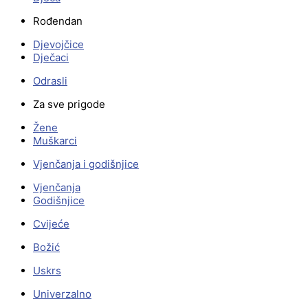
Rođendan
Djevojčice
Dječaci
Odrasli
Za sve prigode
Žene
Muškarci
Vjenčanja i godišnjice
Vjenčanja
Godišnjice
Cvijeće
Božić
Uskrs
Univerzalno