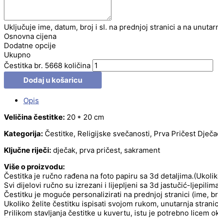
Uključuje ime, datum, broj i sl. na prednjoj stranici a na unutar
Osnovna cijena
Dodatne opcije
Ukupno
Čestitka br. 5668 količina
Dodaj u košaricu
Opis
Veličina čestitke:
20 * 20 cm
Kategorija:
Čestitke, Religijske svečanosti, Prva Pričest Dječa
Ključne riječi:
dječak, prva pričest, sakrament
Više o proizvodu:
Čestitka je ručno rađena na foto papiru sa 3d detaljima.(Ukolik
Svi dijelovi ručno su izrezani i lijepljeni sa 3d jastučić-ljepilima
Čestitku je moguće personalizirati na prednjoj stranici (ime, br
Ukoliko želite čestitku ispisati svojom rukom, unutarnja stran
Prilikom stavljanja čestitke u kuvertu, istu je potrebno licem 