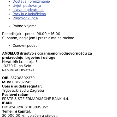
Dostava i preuzimanje
Uvjeti poslovanja
Izjava o privatnosti
Pravila o kolačićima
Prigovor kupca
Radno vrijeme
Ponedjeljak – petak: 08.00 – 16.00
Subotom, nedjeljom i praznicima ne radimo.
Osnovni podaci
ANGELUS društvo s ograničenom odgovornošću za
proizvodnju, trgovinu i usluge
Hrvatskih branitelja 5
10370 Dugo Selo
Republika Hrvatska
OIB:
85708302379
MBS:
081207245
Upis u sudski registar:
Trgovački sud u Zagrebu
Poslovni račun:
ERSTE & STEIERMARKISCHE BANK d.d.
IBAN:
HR1924020061100899052
Temeljni kapital:
20.000,00 kn, uplaćen u cijelosti