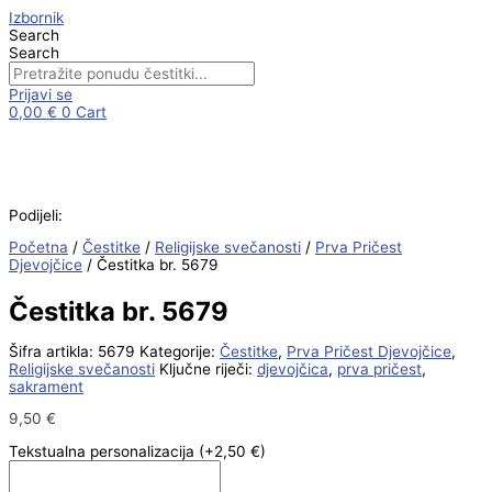
Skip
Čestitka
Izbornik
to
br.
Search
content
5679
Search
količina
Prijavi se
0,00
€
0
Cart
Podijeli:
Početna
/
Čestitke
/
Religijske svečanosti
/
Prva Pričest
Djevojčice
/ Čestitka br. 5679
Čestitka br. 5679
Šifra artikla:
5679
Kategorije:
Čestitke
,
Prva Pričest Djevojčice
,
Religijske svečanosti
Ključne riječi:
djevojčica
,
prva pričest
,
sakrament
9,50
€
Tekstualna personalizacija
(+2,50 €)