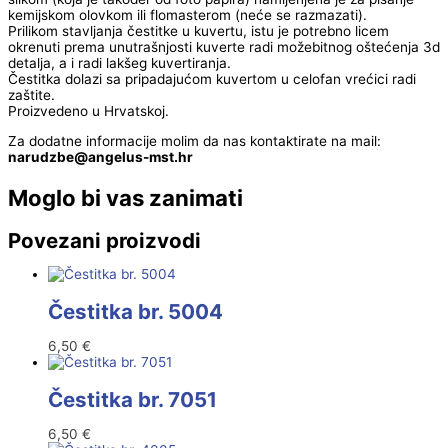
kemijskom olovkom ili flomasterom (neće se razmazati).
Prilikom stavljanja čestitke u kuvertu, istu je potrebno licem
okrenuti prema unutrašnjosti kuverte radi možebitnog oštećenja 3d
detalja, a i radi lakšeg kuvertiranja.
Čestitka dolazi sa pripadajućom kuvertom u celofan vrećici radi
zaštite.
Proizvedeno u Hrvatskoj.
Za dodatne informacije molim da nas kontaktirate na mail:
@ebzduran
rh.tsm-sulegna
Moglo bi vas zanimati
Povezani proizvodi
Čestitka br. 5004
6,50
€
Čestitka br. 7051
6,50
€