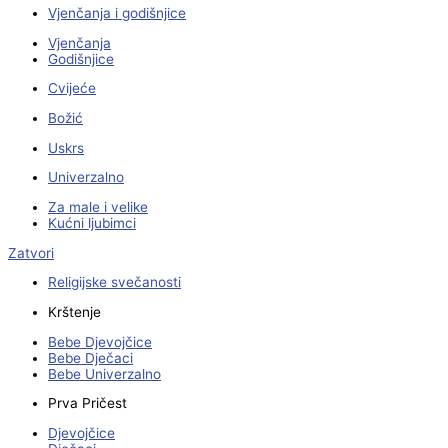
Vjenčanja i godišnjice
Vjenčanja
Godišnjice
Cvijeće
Božić
Uskrs
Univerzalno
Za male i velike
Kućni ljubimci
Zatvori
Religijske svečanosti
Krštenje
Bebe Djevojčice
Bebe Dječaci
Bebe Univerzalno
Prva Pričest
Djevojčice