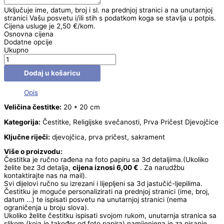
Uključuje ime, datum, broj i sl. na prednjoj stranici a na unutarnjoj
stranici Vašu posvetu i/ili stih s podatkom koga se stavlja u potpis.
Cijena usluge je 2,50 €/kom.
Osnovna cijena
Dodatne opcije
Ukupno
Dodaj u košaricu
Opis
Veličina čestitke:
20 * 20 cm
Kategorija:
Čestitke, Religijske svečanosti, Prva Pričest Djevojčice
Ključne riječi:
djevojčica, prva pričest, sakrament
Više o proizvodu:
Čestitka je ručno rađena na foto papiru sa 3d detaljima.(Ukoliko
želite bez 3d detalja,
cijena iznosi 6,00 €
. Za narudžbu
kontaktirajte nas na mail).
Svi dijelovi ručno su izrezani i lijepljeni sa 3d jastučić-ljepilima.
Čestitku je moguće personalizirati na prednjoj stranici (ime, broj,
datum …) te ispisati posvetu na unutarnjoj stranici (nema
ograničenja u broju slova).
Ukoliko želite čestitku ispisati svojom rukom, unutarnja stranica sa
slikom (koja je također od foto papira) namijenjena je za pisanje