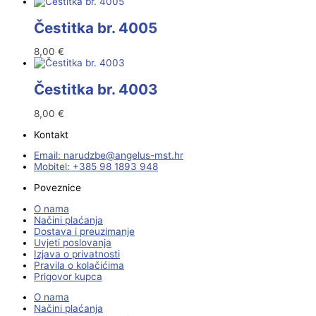
Čestitka br. 4005
8,00
€
Čestitka br. 4003
8,00
€
Kontakt
Email:
@ebzduran
rh.tsm-sulegna
Mobitel: +385 98 1893 948
Poveznice
O nama
Načini plaćanja
Dostava i preuzimanje
Uvjeti poslovanja
Izjava o privatnosti
Pravila o kolačićima
Prigovor kupca
O nama
Načini plaćanja