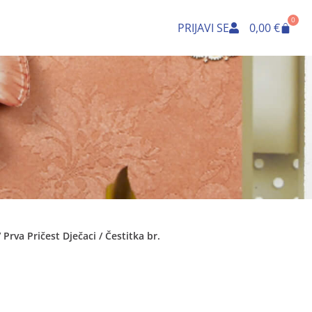
0
Cart
PRIJAVI SE
0,00
€
/
Prva Pričest Dječaci
/ Čestitka br.