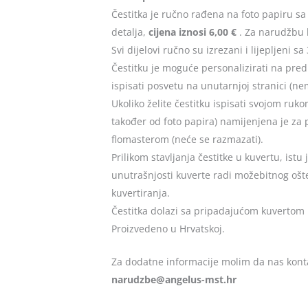
Čestitka je ručno rađena na foto papiru sa 
detalja,
cijena iznosi 6,00 €
. Za narudžbu k
Svi dijelovi ručno su izrezani i lijepljeni sa
Čestitku je moguće personalizirati na predn
ispisati posvetu na unutarnjoj stranici (ne
Ukoliko želite čestitku ispisati svojom ruko
također od foto papira) namijenjena je za 
flomasterom (neće se razmazati).
Prilikom stavljanja čestitke u kuvertu, ist
unutrašnjosti kuverte radi možebitnog ošteć
kuvertiranja.
Čestitka dolazi sa pripadajućom kuvertom u 
Proizvedeno u Hrvatskoj.
Za dodatne informacije molim da nas konta
@ebzduran
rh.tsm-sulegna