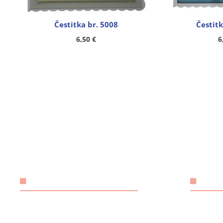
Čestitka br. 5008
Čestitk
6,50
€
6
KONTAKT
OSN
ANGELUS 
Email:
rh.tsm-
odgovorn
@ebzduran
sulegna