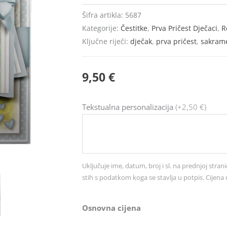
Šifra artikla:
5687
Kategorije:
Čestitke
,
Prva Pričest Dječaci
,
R
Ključne riječi:
dječak
,
prva pričest
,
sakram
9,50
€
Čestitka
Tekstualna personalizacija
(+2,50 €)
br.
5687
količina
Uključuje ime, datum, broj i sl. na prednjoj strani
stih s podatkom koga se stavlja u potpis. Cijena 
Osnovna cijena