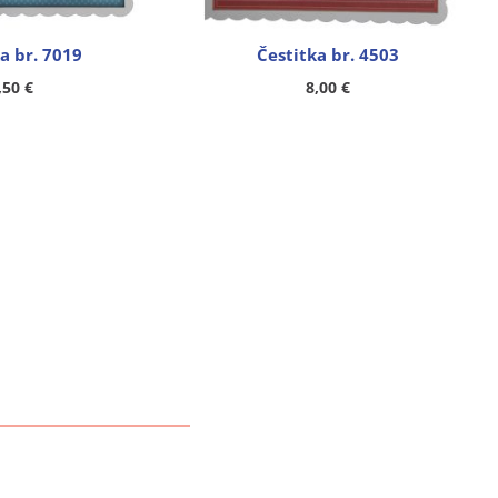
a br. 7019
Čestitka br. 4503
,50
€
8,00
€
OVNI PODACI
društvo s ograničenom
ošću za proizvodnju,