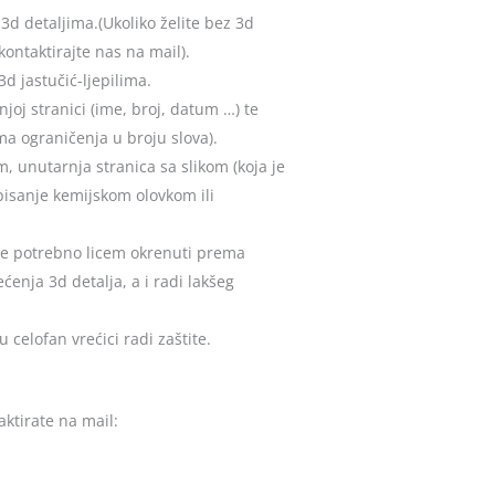
3d detaljima.(Ukoliko želite bez 3d
ontaktirajte nas na mail).
 3d jastučić-ljepilima.
joj stranici (ime, broj, datum …) te
ma ograničenja u broju slova).
m, unutarnja stranica sa slikom (koja je
pisanje kemijskom olovkom ili
u je potrebno licem okrenuti prema
enja 3d detalja, a i radi lakšeg
celofan vrećici radi zaštite.
ktirate na mail: