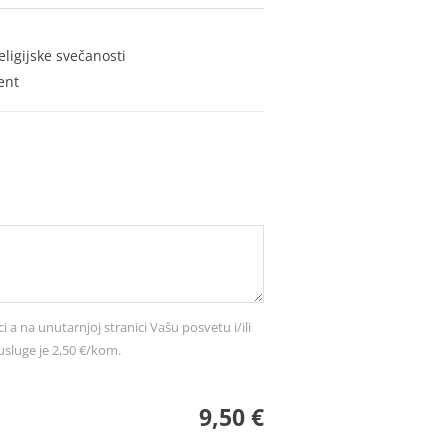
eligijske svečanosti
ent
ci a na unutarnjoj stranici Vašu posvetu i/ili
usluge je 2,50 €/kom.
9,50 €