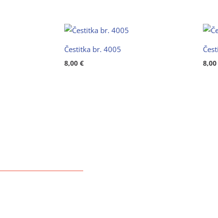
Čestitka br. 4005
Čest
8,00
€
8,0
OVNI PODACI
društvo s ograničenom
ošću za proizvodnju,
i usluge
branitelja 5