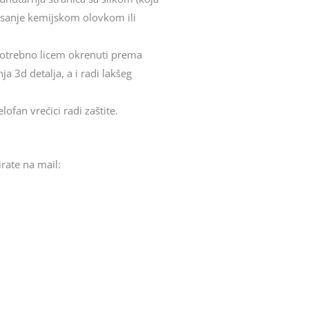
pisanje kemijskom olovkom ili
e potrebno licem okrenuti prema
a 3d detalja, a i radi lakšeg
ofan vrećici radi zaštite.
rate na mail: