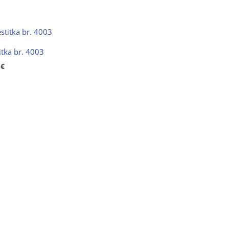
itka br. 4003
0
€