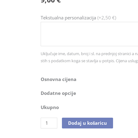
Čestitka
Tekstualna personalizacija
(+2,50 €)
br.
5692
količina
Uključuje ime, datum, broj i sl. na prednjoj stranici a n
stih s podatkom koga se stavlja u potpis. Cijena uslug
Osnovna cijena
Dodatne opcije
Ukupno
Dodaj u košaricu