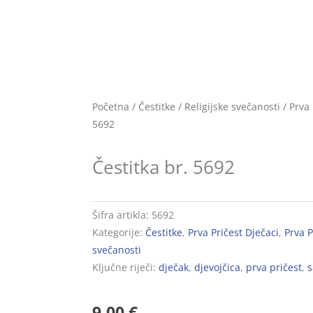
Početna
/
Čestitke
/
Religijske svečanosti
/
Prva 
5692
Čestitka br. 5692
Šifra artikla:
5692
Kategorije:
Čestitke
,
Prva Pričest Dječaci
,
Prva P
svečanosti
Ključne riječi:
dječak
,
djevojčica
,
prva pričest
,
s
9,00
€