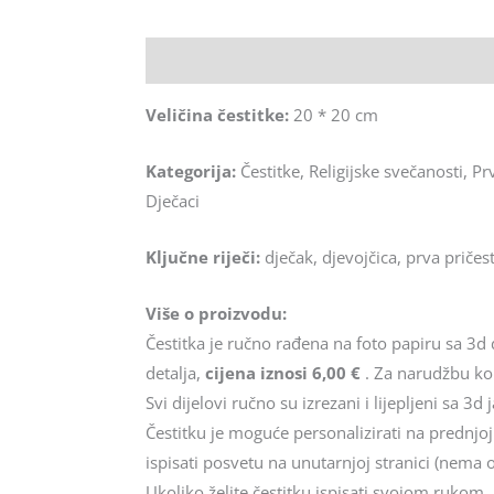
Opis
Veličina čestitke:
20 * 20 cm
Kategorija:
Čestitke, Religijske svečanosti, Pr
Dječaci
Ključne riječi:
dječak, djevojčica, prva pričes
Više o proizvodu:
Čestitka je ručno rađena na foto papiru sa 3d 
detalja,
cijena iznosi 6,00 €
. Za narudžbu kon
Svi dijelovi ručno su izrezani i lijepljeni sa 3d 
Čestitku je moguće personalizirati na prednjoj 
ispisati posvetu na unutarnjoj stranici (nema 
Ukoliko želite čestitku ispisati svojom rukom,