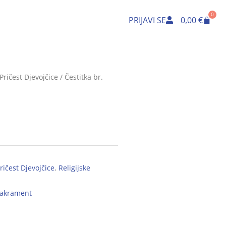
0
Cart
PRIJAVI SE
0,00
€
Pričest Djevojčice
/ Čestitka br.
ričest Djevojčice
,
Religijske
akrament