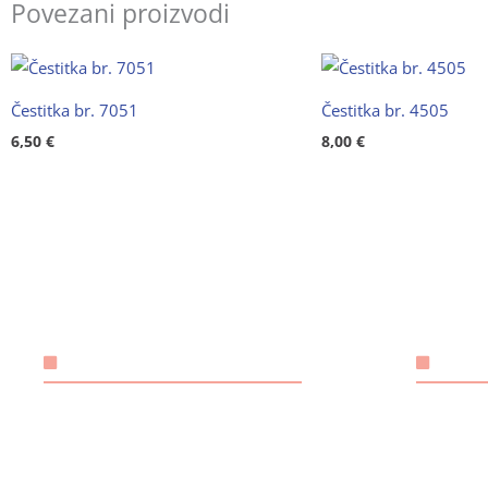
Povezani proizvodi
Čestitka br. 7051
Čestitka br. 4505
6,50
€
8,00
€
KONTAKT
OSN
ANGELUS 
Email:
rh.tsm-
odgovorn
@ebzduran
sulegna
trgovinu 
Mobitel: +385 98 1893 948
Hrvatskih 