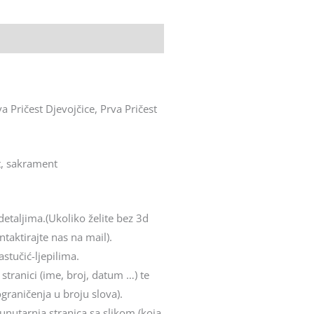
va Pričest Djevojčice, Prva Pričest
t, sakrament
detaljima.(Ukoliko želite bez 3d
taktirajte nas na mail).
jastučić-ljepilima.
stranici (ime, broj, datum …) te
ograničenja u broju slova).
 unutarnja stranica sa slikom (koja