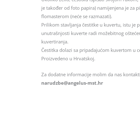
je također od foto papira) namijenjena je za 
flomasterom (neće se razmazati).
Prilikom stavljanja čestitke u kuvertu, istu j
unutrašnjosti kuverte radi možebitnog oštećenj
kuvertiranja.
Čestitka dolazi sa pripadajućom kuvertom u cel
Proizvedeno u Hrvatskoj.
Za dodatne informacije molim da nas kontakti
@ebzduran
rh.tsm-sulegna