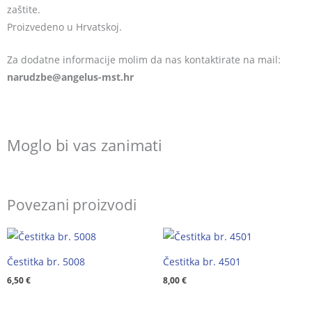
zaštite.
Proizvedeno u Hrvatskoj.
Za dodatne informacije molim da nas kontaktirate na mail:
@ebzduran
rh.tsm-sulegna
Moglo bi vas zanimati
Povezani proizvodi
Čestitka br. 5008
Čestitka br. 4501
6,50
€
8,00
€