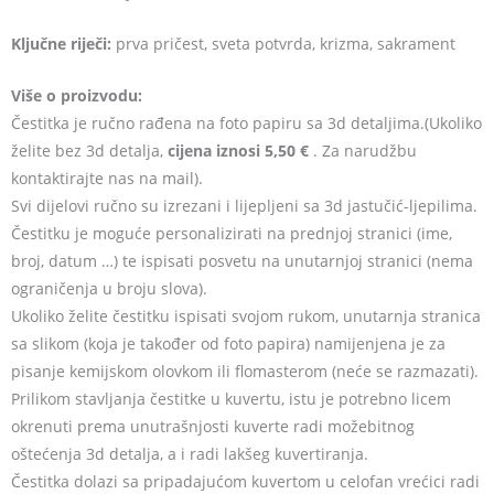
Ključne riječi:
prva pričest, sveta potvrda, krizma, sakrament
Više o proizvodu:
Čestitka je ručno rađena na foto papiru sa 3d detaljima.(Ukoliko
želite bez 3d detalja,
cijena iznosi 5,50 €
. Za narudžbu
kontaktirajte nas na mail).
Svi dijelovi ručno su izrezani i lijepljeni sa 3d jastučić-ljepilima.
Čestitku je moguće personalizirati na prednjoj stranici (ime,
broj, datum …) te ispisati posvetu na unutarnjoj stranici (nema
ograničenja u broju slova).
Ukoliko želite čestitku ispisati svojom rukom, unutarnja stranica
sa slikom (koja je također od foto papira) namijenjena je za
pisanje kemijskom olovkom ili flomasterom (neće se razmazati).
Prilikom stavljanja čestitke u kuvertu, istu je potrebno licem
okrenuti prema unutrašnjosti kuverte radi možebitnog
oštećenja 3d detalja, a i radi lakšeg kuvertiranja.
Čestitka dolazi sa pripadajućom kuvertom u celofan vrećici radi