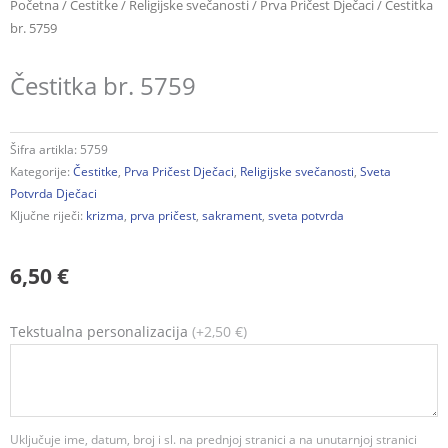
Početna
/
Čestitke
/
Religijske svečanosti
/
Prva Pričest Dječaci
/ Čestitka
br. 5759
Čestitka br. 5759
Šifra artikla:
5759
Kategorije:
Čestitke
,
Prva Pričest Dječaci
,
Religijske svečanosti
,
Sveta
Potvrda Dječaci
Ključne riječi:
krizma
,
prva pričest
,
sakrament
,
sveta potvrda
6,50
€
Čestitka
Tekstualna personalizacija
(+2,50 €)
br.
5759
količina
Uključuje ime, datum, broj i sl. na prednjoj stranici a na unutarnjoj stranici