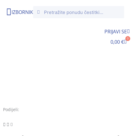
Skip
Search
Search
to
IZBORNIK
content
PRIJAVI SE
0
Cart
0,00
€
Podijeli: