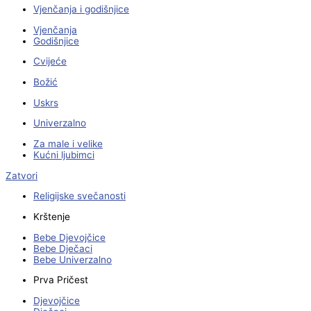
Vjenčanja i godišnjice
Vjenčanja
Godišnjice
Cvijeće
Božić
Uskrs
Univerzalno
Za male i velike
Kućni ljubimci
Zatvori
Religijske svečanosti
Krštenje
Bebe Djevojčice
Bebe Dječaci
Bebe Univerzalno
Prva Pričest
Djevojčice