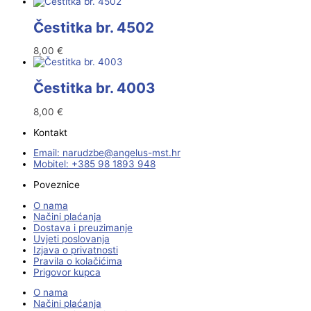
Čestitka br. 4502
8,00
€
Čestitka br. 4003
8,00
€
Kontakt
Email:
@ebzduran
rh.tsm-sulegna
Mobitel: +385 98 1893 948
Poveznice
O nama
Načini plaćanja
Dostava i preuzimanje
Uvjeti poslovanja
Izjava o privatnosti
Pravila o kolačićima
Prigovor kupca
O nama
Načini plaćanja