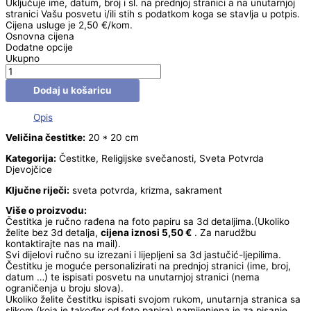
Uključuje ime, datum, broj i sl. na prednjoj stranici a na unutarnjoj
stranici Vašu posvetu i/ili stih s podatkom koga se stavlja u potpis.
Cijena usluge je 2,50 €/kom.
Osnovna cijena
Dodatne opcije
Ukupno
Dodaj u košaricu
Opis
Veličina čestitke:
20 * 20 cm
Kategorija:
Čestitke, Religijske svečanosti, Sveta Potvrda
Djevojčice
Ključne riječi:
sveta potvrda, krizma, sakrament
Više o proizvodu:
Čestitka je ručno rađena na foto papiru sa 3d detaljima.(Ukoliko
želite bez 3d detalja,
cijena iznosi 5,50 €
. Za narudžbu
kontaktirajte nas na mail).
Svi dijelovi ručno su izrezani i lijepljeni sa 3d jastučić-ljepilima.
Čestitku je moguće personalizirati na prednjoj stranici (ime, broj,
datum …) te ispisati posvetu na unutarnjoj stranici (nema
ograničenja u broju slova).
Ukoliko želite čestitku ispisati svojom rukom, unutarnja stranica sa
slikom (koja je također od foto papira) namijenjena je za pisanje