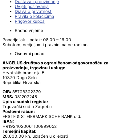
Dostava i preuzimanje
Uvjeti poslovanja
Izjava o privatnosti
Pravila o kolačićima
Prigovor kupca
Radno vrijeme
Ponedjeljak – petak: 08.00 – 16.00
Subotom, nedjeljom i praznicima ne radimo.
Osnovni podaci
ANGELUS društvo s ograničenom odgovornošću za
proizvodnju, trgovinu i usluge
Hrvatskih branitelja 5
10370 Dugo Selo
Republika Hrvatska
OIB:
85708302379
MBS:
081207245
Upis u sudski registar:
Trgovački sud u Zagrebu
Poslovni račun:
ERSTE & STEIERMARKISCHE BANK d.d.
IBAN:
HR1924020061100899052
Temeljni kapital:
20.000,00 kn, uplaćen u cijelosti