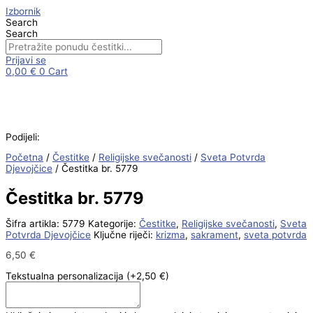
Skip
Čestitka
Izbornik
to
br.
Search
content
5779
Search
količina
Prijavi se
0,00
€
0
Cart
Podijeli:
Početna
/
Čestitke
/
Religijske svečanosti
/
Sveta Potvrda
Djevojčice
/ Čestitka br. 5779
Čestitka br. 5779
Šifra artikla:
5779
Kategorije:
Čestitke
,
Religijske svečanosti
,
Sveta
Potvrda Djevojčice
Ključne riječi:
krizma
,
sakrament
,
sveta potvrda
6,50
€
Tekstualna personalizacija
(+2,50 €)