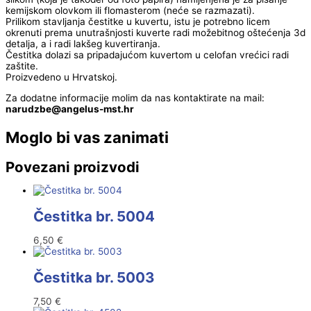
kemijskom olovkom ili flomasterom (neće se razmazati).
Prilikom stavljanja čestitke u kuvertu, istu je potrebno licem
okrenuti prema unutrašnjosti kuverte radi možebitnog oštećenja 3d
detalja, a i radi lakšeg kuvertiranja.
Čestitka dolazi sa pripadajućom kuvertom u celofan vrećici radi
zaštite.
Proizvedeno u Hrvatskoj.
Za dodatne informacije molim da nas kontaktirate na mail:
@ebzduran
rh.tsm-sulegna
Moglo bi vas zanimati
Povezani proizvodi
Čestitka br. 5004
6,50
€
Čestitka br. 5003
7,50
€