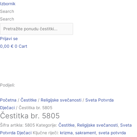
Skip
Čestitka
Izbornik
to
br.
Search
content
5805
Search
količina
Prijavi se
0,00
€
0
Cart
Podijeli:
Početna
/
Čestitke
/
Religijske svečanosti
/
Sveta Potvrda
Dječaci
/ Čestitka br. 5805
Čestitka br. 5805
Šifra artikla:
5805
Kategorije:
Čestitke
,
Religijske svečanosti
,
Sveta
Potvrda Dječaci
Ključne riječi:
krizma
,
sakrament
,
sveta potvrda