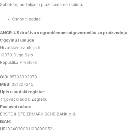
Subotom, nedjeljom i praznicima ne radimo.
Osnovni podaci
ANGELUS društvo s ograničenom odgovornošću za proizvodnju,
trgovinu i usluge
Hrvatskih branitelja 5
10370 Dugo Selo
Republika Hrvatska
OIB:
85708302379
MBS:
081207245
Upis u sudski registar:
Trgovački sud u Zagrebu
Poslovni račun:
ERSTE & STEIERMARKISCHE BANK d.d.
IBAN:
HR1924020061100899052