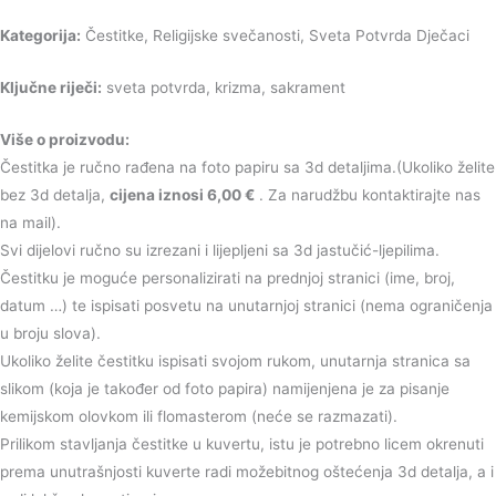
Kategorija:
Čestitke, Religijske svečanosti, Sveta Potvrda Dječaci
Ključne riječi:
sveta potvrda, krizma, sakrament
Više o proizvodu:
Čestitka je ručno rađena na foto papiru sa 3d detaljima.(Ukoliko želite
bez 3d detalja,
cijena iznosi 6,00 €
. Za narudžbu kontaktirajte nas
na mail).
Svi dijelovi ručno su izrezani i lijepljeni sa 3d jastučić-ljepilima.
Čestitku je moguće personalizirati na prednjoj stranici (ime, broj,
datum …) te ispisati posvetu na unutarnjoj stranici (nema ograničenja
u broju slova).
Ukoliko želite čestitku ispisati svojom rukom, unutarnja stranica sa
slikom (koja je također od foto papira) namijenjena je za pisanje
kemijskom olovkom ili flomasterom (neće se razmazati).
Prilikom stavljanja čestitke u kuvertu, istu je potrebno licem okrenuti
prema unutrašnjosti kuverte radi možebitnog oštećenja 3d detalja, a i